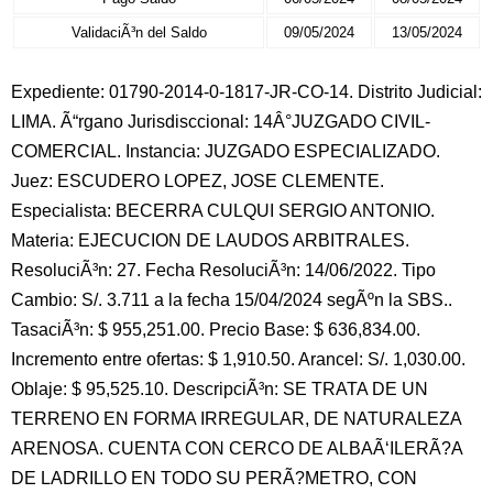
ValidaciÃ³n del Saldo
09/05/2024
13/05/2024
Expediente: 01790-2014-0-1817-JR-CO-14. Distrito Judicial:
LIMA. Ã“rgano Jurisdisccional: 14Â°JUZGADO CIVIL-
COMERCIAL. Instancia: JUZGADO ESPECIALIZADO.
Juez: ESCUDERO LOPEZ, JOSE CLEMENTE.
Especialista: BECERRA CULQUI SERGIO ANTONIO.
Materia: EJECUCION DE LAUDOS ARBITRALES.
ResoluciÃ³n: 27. Fecha ResoluciÃ³n: 14/06/2022. Tipo
Cambio: S/. 3.711 a la fecha 15/04/2024 segÃºn la SBS..
TasaciÃ³n: $ 955,251.00. Precio Base: $ 636,834.00.
Incremento entre ofertas: $ 1,910.50. Arancel: S/. 1,030.00.
Oblaje: $ 95,525.10. DescripciÃ³n: SE TRATA DE UN
TERRENO EN FORMA IRREGULAR, DE NATURALEZA
ARENOSA. CUENTA CON CERCO DE ALBAÃ‘ILERÃ?A
DE LADRILLO EN TODO SU PERÃ?METRO, CON