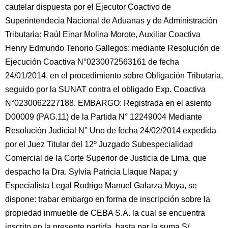
cautelar dispuesta por el Ejecutor Coactivo de
Superintendecia Nacional de Aduanas y de Administración
Tributaria: Raúl Einar Molina Morote, Auxiliar Coactiva
Henry Edmundo Tenorio Gallegos: mediante Resolución de
Ejecución Coactiva N°0230072563161 de fecha
24/01/2014, en el procedimiento sobre Obligación Tributaria,
seguido por la SUNAT contra el obligado Exp. Coactiva
N°0230062227188. EMBARGO: Registrada en el asiento
D00009 (PAG.11) de la Partida N° 12249004 Mediante
Resolución Judicial N° Uno de fecha 24/02/2014 expedida
por el Juez Titular del 12º Juzgado Subespecialidad
Comercial de la Corte Superior de Justicia de Lima, que
despacho la Dra. Sylvia Patricia Llaque Napa; y
Especialista Legal Rodrigo Manuel Galarza Moya, se
dispone: trabar embargo en forma de inscripción sobre la
propiedad inmueble de CEBA S.A. la cual se encuentra
inscrito en la presente partida, hasta par la suma S/.