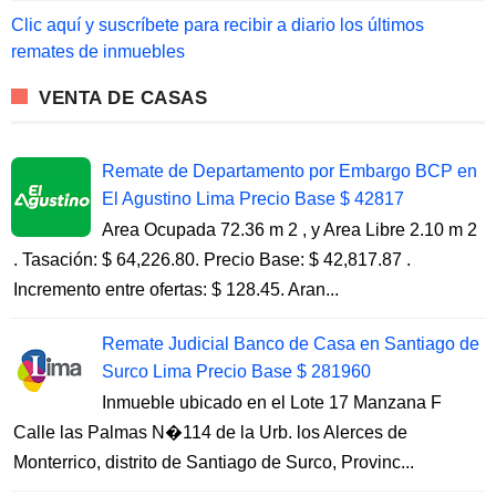
o
Clic aquí y suscríbete para recibir a diario los últimos
r
remates de inmuebles
:
VENTA DE CASAS
Remate de Departamento por Embargo BCP en
El Agustino Lima Precio Base $ 42817
Area Ocupada 72.36 m 2 , y Area Libre 2.10 m 2
. Tasación: $ 64,226.80. Precio Base: $ 42,817.87 .
Incremento entre ofertas: $ 128.45. Aran...
Remate Judicial Banco de Casa en Santiago de
Surco Lima Precio Base $ 281960
Inmueble ubicado en el Lote 17 Manzana F
Calle las Palmas N�114 de la Urb. los Alerces de
Monterrico, distrito de Santiago de Surco, Provinc...