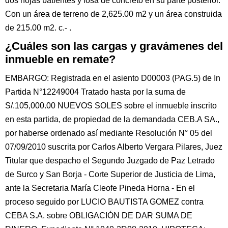
dos hojas batientes y losa de concreto en su parte posterior.
Con un área de terreno de 2,625.00 m2 y un área construida
de 215.00 m2. c.- .
¿Cuáles son las cargas y gravámenes del
inmueble en remate?
EMBARGO: Registrada en el asiento D00003 (PAG.5) de In
Partida N°12249004 Tratado hasta por la suma de
S/.105,000.00 NUEVOS SOLES sobre el inmueble inscrito
en esta partida, de propiedad de la demandada CEB.A SA.,
por haberse ordenado así mediante Resolución N° 05 del
07/09/2010 suscrita por Carlos Alberto Vergara Pilares, Juez
Titular que despacho el Segundo Juzgado de Paz Letrado
de Surco y San Borja - Corte Superior de Justicia de Lima,
ante la Secretaria María Cleofe Pineda Horna - En el
proceso seguido por LUCIO BAUTISTA GOMEZ contra
CEBA S.A. sobre OBLIGACIÓN DE DAR SUMA DE