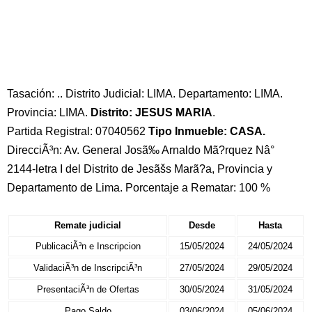
Tasación: .. Distrito Judicial: LIMA. Departamento: LIMA.
Provincia: LIMA.
Distrito: JESUS MARIA
.
Partida Registral: 07040562
Tipo Inmueble: CASA.
DirecciÃ³n: Av. General Josã‰ Arnaldo Mã?rquez Nâ°
2144-letra I del Distrito de Jesãšs Marã?a, Provincia y
Departamento de Lima. Porcentaje a Rematar: 100 %
Remate judicial
Desde
Hasta
PublicaciÃ³n e Inscripcion
15/05/2024
24/05/2024
ValidaciÃ³n de InscripciÃ³n
27/05/2024
29/05/2024
PresentaciÃ³n de Ofertas
30/05/2024
31/05/2024
Pago Saldo
03/06/2024
05/06/2024