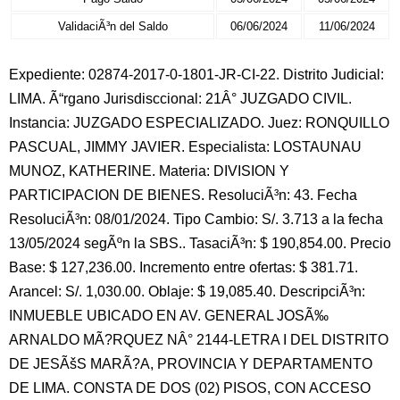
ValidaciÃ³n del Saldo
06/06/2024
11/06/2024
Expediente: 02874-2017-0-1801-JR-CI-22. Distrito Judicial:
LIMA. Ã“rgano Jurisdisccional: 21Â° JUZGADO CIVIL.
Instancia: JUZGADO ESPECIALIZADO. Juez: RONQUILLO
PASCUAL, JIMMY JAVIER. Especialista: LOSTAUNAU
MUNOZ, KATHERINE. Materia: DIVISION Y
PARTICIPACION DE BIENES. ResoluciÃ³n: 43. Fecha
ResoluciÃ³n: 08/01/2024. Tipo Cambio: S/. 3.713 a la fecha
13/05/2024 segÃºn la SBS.. TasaciÃ³n: $ 190,854.00. Precio
Base: $ 127,236.00. Incremento entre ofertas: $ 381.71.
Arancel: S/. 1,030.00. Oblaje: $ 19,085.40. DescripciÃ³n:
INMUEBLE UBICADO EN AV. GENERAL JOSÃ‰
ARNALDO MÃ?RQUEZ NÂ° 2144-LETRA I DEL DISTRITO
DE JESÃšS MARÃ?A, PROVINCIA Y DEPARTAMENTO
DE LIMA. CONSTA DE DOS (02) PISOS, CON ACCESO