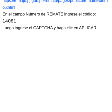
https://remaju.pj.gob.pe/remaju/pages/publico/remateExtern
o.xhtml
En el campo Número de REMATE ingrese el código:
14081
Luego ingrese el CAPTCHA y haga clic en APLICAR