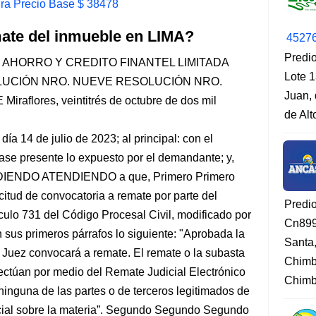
ra Precio Base $ 38478
mate del inmueble en LIMA?
4527
Predio
AHORRO Y CREDITO FINANTEL LIMITADA
Lote 1
UCIÓN NRO. NUEVE RESOLUCIÓN NRO.
Juan, 
lores, veintitrés de octubre de dos mil
de Al
día 14 de julio de 2023; al principal: con el
ase presente lo expuesto por el demandante; y,
NDO ATENDIENDO a que, Primero Primero
icitud de convocatoria a remate por parte del
Predi
ículo 731 del Código Procesal Civil, modificado por
Cn899
n sus primeros párrafos lo siguiente: "Aprobada la
Santa
l Juez convocará a remate. El remate o la subasta
Chimb
ctúan por medio del Remate Judicial Electrónico
Chimbo
 ninguna de las partes o de terceros legitimados de
ecial sobre la materia”. Segundo Segundo Segundo