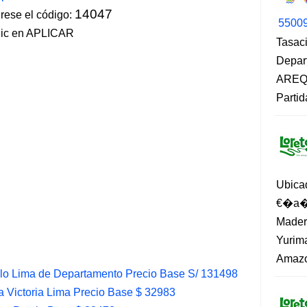
14047
ese el código:
5500
lic en APLICAR
Tasaci
Depar
AREQU
Partid
Ubica
€�a�?
Madero
Yurima
Amazo
lo Lima de Departamento Precio Base S/ 131498
 Victoria Lima Precio Base $ 32983