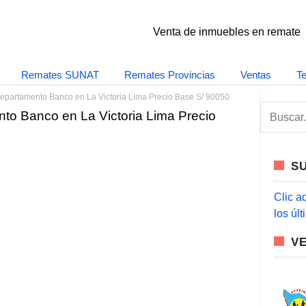
Venta de inmuebles en remate
Remates SUNAT
Remates Provincias
Ventas
T
epartamento Banco en La Victoria Lima Precio Base S/ 90050
S
to Banco en La Victoria Lima Precio
e
a
r
c
S
h
f
o
Clic a
r
los úl
:
V