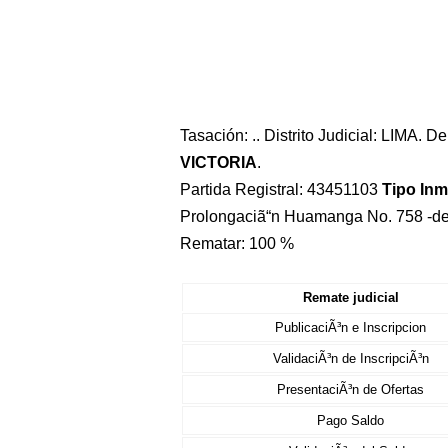
Tasación: .. Distrito Judicial: LIMA. 
VICTORIA
.
Partida Registral: 43451103
Tipo In
Prolongaciã“n Huamanga No. 758 -dep
Rematar: 100 %
Remate judicial
PublicaciÃ³n e Inscripcion
ValidaciÃ³n de InscripciÃ³n
PresentaciÃ³n de Ofertas
Pago Saldo