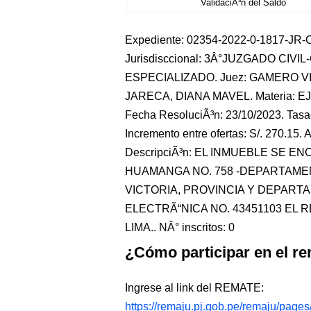
ValidaciÃ³n del Saldo
Expediente: 02354-2022-0-1817-JR-CO-
Jurisdisccional: 3Â°JUZGADO CIVI
ESPECIALIZADO. Juez: GAMERO VIL
JARECA, DIANA MAVEL. Materia: E
Fecha ResoluciÃ³n: 23/10/2023. Tasac
Incremento entre ofertas: S/. 270.15. A
DescripciÃ³n: EL INMUEBLE SE
HUAMANGA NO. 758 -DEPARTAMENT
VICTORIA, PROVINCIA Y DEPARTA
ELECTRÃ“NICA NO. 43451103 EL
LIMA.. NÂ° inscritos: 0
¿Cómo participar en el re
Ingrese al link del REMATE:
https://remaju.pj.gob.pe/remaju/page