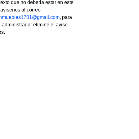
texto que no deberia estar en este
, avisenos al correo
linmuebles1701@gmail.com
, para
 administrador elimine el aviso.
os.