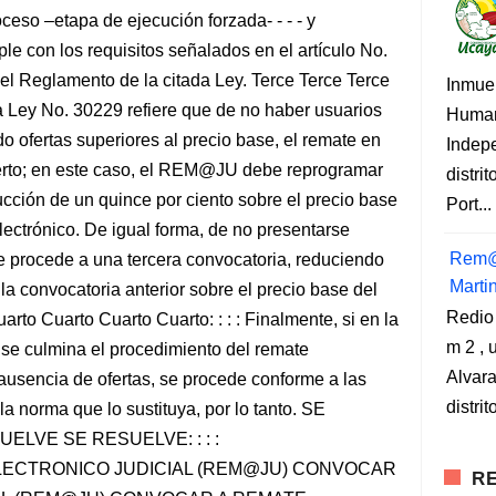
oceso –etapa de ejecución forzada- - - - y
le con los requisitos señalados en el artículo No.
del Reglamento de la citada Ley. Terce Terce Terce
Inmue
de la Ley No. 30229 refiere que de no haber usuarios
Human
do ofertas superiores al precio base, el remate en
Indep
ierto; en este caso, el REM@JU debe reprogramar
distri
cción de un quince por ciento sobre el precio base
Port...
lectrónico. De igual forma, de no presentarse
Rem@
e procede a una tercera convocatoria, reduciendo
Marti
 la convocatoria anterior sobre el precio base del
Redio
arto Cuarto Cuarto Cuarto: : : : Finalmente, si en la
m 2 , 
 se culmina el procedimiento del remate
Alvara
r ausencia de ofertas, se procede conforme a las
distri
a norma que lo sustituya, por lo tanto. SE
LVE SE RESUELVE: : : :
 ELECTRONICO JUDICIAL (REM@JU) CONVOCAR
RE