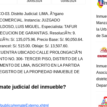
30/05/2024
03/06/2024
03. Distrito Judicial: LIMA. Ã“rgano
Inmue
L-COMERCIAL. Instancia: JUZGADO
Manza
DOSO, LUIS MIGUEL. Especialista: TAFUR
la Urb
JECUCION DE GARANTIAS. ResoluciÃ³n: 9.
de San
iÃ³n: S/. 135,075.96. Precio Base: S/. 90,050.64.
rancel: S/. 515.00. Oblaje: S/. 13,507.60.
 ENCUENTRA UBICADO CALLE PROLONGACIÃ“N
O NO. 306- TERCER PISO, DISTRITO DE LA
MENTO DE LIMA, INSCRITO EN LA PARTIDA
Inmue
 REGISTRO DE LA PROPIEDAD INMUEBLE DE
Asoci
distri
Depart
mate judicial del inmueble?
s/publico/remateExterno.xhtml