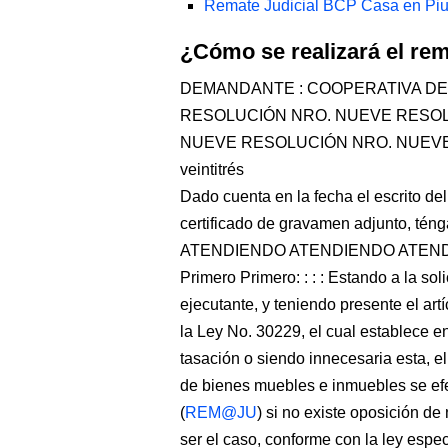
Remate Judicial BCP Casa en Piu
¿Cómo se realizará el re
DEMANDANTE : COOPERATIVA DE 
RESOLUCIÓN NRO. NUEVE RESOL
NUEVE RESOLUCIÓN NRO. NUEVE Miraf
veintitrés
Dado cuenta en la fecha el escrito del 
certificado de gravamen adjunto, téng
ATENDIENDO ATENDIENDO ATENDIE
Primero Primero: : : : Estando a la sol
ejecutante, y teniendo presente el art
la Ley No. 30229, el cual establece e
tasación o siendo innecesaria esta, e
de bienes muebles e inmuebles se efe
(
REM@JU
) si no existe oposición de
ser el caso, conforme con la ley esp