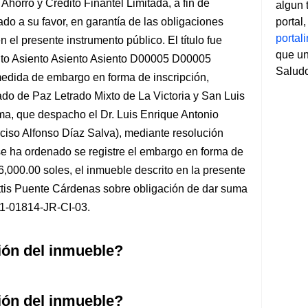
Ahorro y Crédito Finantel Limitada, a fin de
algun 
ado a su favor, en garantía de las obligaciones
portal
porta
el presente instrumento público. El título fue
que un
ento Asiento Asiento Asiento D00005 D00005
Salud
medida de embargo en forma de inscripción,
ado de Paz Letrado Mixto de La Victoria y San Luis
ima, que despacho el Dr. Luis Enrique Antonio
ciso Alfonso Díaz Salva), mediante resolución
se ha ordenado se registre el embargo en forma de
6,000.00 soles, el inmueble descrito en la presente
ittis Puente Cárdenas sobre obligación de dar suma
21-01814-JR-CI-03.
ción del inmueble?
ción del inmueble?