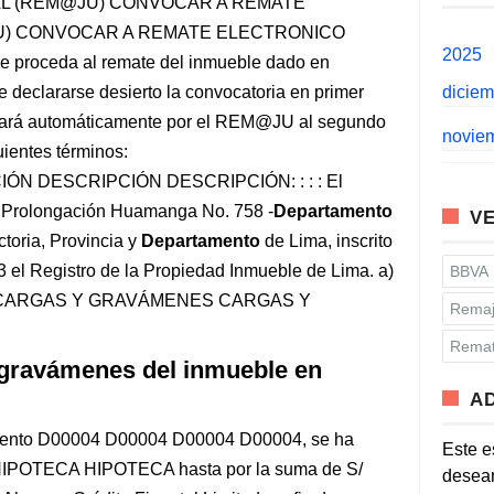
AL (REM@JU) CONVOCAR A REMATE
U) CONVOCAR A REMATE ELECTRONICO
2025
 proceda al remate del inmueble dado en
 declararse desierto la convocatoria en primer
dicie
vocará automáticamente por el REM@JU al segundo
novie
uientes términos:
CIÓN DESCRIPCIÓN DESCRIPCIÓN: : : : El
e Prolongación Huamanga No. 758 -
Departamento
VE
ctoria, Provincia y
Departamento
de Lima, inscrito
3 el Registro de la Propiedad Inmueble de Lima. a)
BBVA
S CARGAS Y GRAVÁMENES CARGAS Y
Remaj
Remat
 gravámenes del inmueble en
A
o Asiento D00004 D00004 D00004 D00004, se ha
Este e
IPOTECA HIPOTECA hasta por la suma de S/
desean