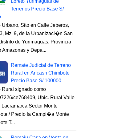
Loreto Yurimaguas de
Terrenos Precio Base S/
6
 Urbano, Sito en Calle Jeberos,
3, Mz. 9, de la Urbanizaci�n San
distrito de Yurimaguas, Provincia
to Amazonas y Depa...
Remate Judicial de Terreno
Rural en Ancash Chimbote
Precio Base S/ 100000
o Rural signado como
7226/ce768409, Ubic. Rural Valle
, Lacramarca Sector Monte
ote / Predio la Campi�a Monte
te T...
Remaju Casa en Venta en