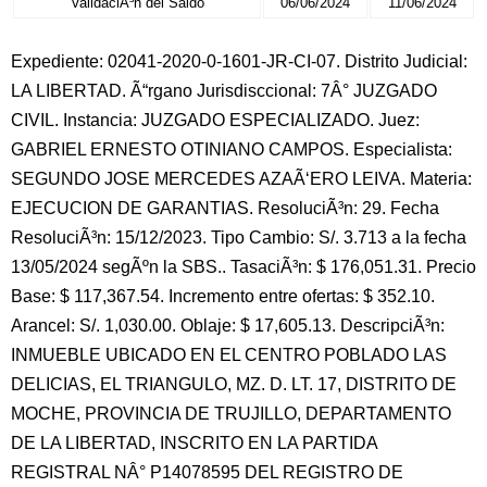
ValidaciÃ³n del Saldo
06/06/2024
11/06/2024
Expediente: 02041-2020-0-1601-JR-CI-07. Distrito Judicial:
LA LIBERTAD. Ã“rgano Jurisdisccional: 7Â° JUZGADO
CIVIL. Instancia: JUZGADO ESPECIALIZADO. Juez:
GABRIEL ERNESTO OTINIANO CAMPOS. Especialista:
SEGUNDO JOSE MERCEDES AZAÃ‘ERO LEIVA. Materia:
EJECUCION DE GARANTIAS. ResoluciÃ³n: 29. Fecha
ResoluciÃ³n: 15/12/2023. Tipo Cambio: S/. 3.713 a la fecha
13/05/2024 segÃºn la SBS.. TasaciÃ³n: $ 176,051.31. Precio
Base: $ 117,367.54. Incremento entre ofertas: $ 352.10.
Arancel: S/. 1,030.00. Oblaje: $ 17,605.13. DescripciÃ³n:
INMUEBLE UBICADO EN EL CENTRO POBLADO LAS
DELICIAS, EL TRIANGULO, MZ. D. LT. 17, DISTRITO DE
MOCHE, PROVINCIA DE TRUJILLO, DEPARTAMENTO
DE LA LIBERTAD, INSCRITO EN LA PARTIDA
REGISTRAL NÂ° P14078595 DEL REGISTRO DE