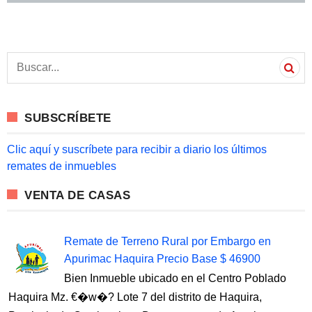
S
e
a
r
c
SUBSCRÍBETE
h
f
o
Clic aquí y suscríbete para recibir a diario los últimos
r
remates de inmuebles
:
VENTA DE CASAS
Remate de Terreno Rural por Embargo en
Apurimac Haquira Precio Base $ 46900
Bien Inmueble ubicado en el Centro Poblado
Haquira Mz. €�w�? Lote 7 del distrito de Haquira,