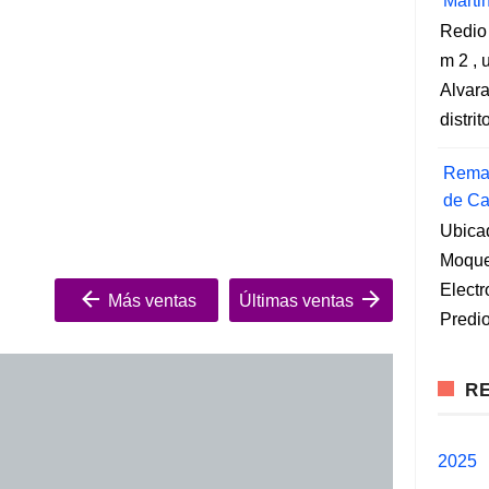
Marti
Redio
m 2 , 
Alvara
distri
Remat
de Ca
Ubica
Moqueg
Elect
Más ventas
Últimas ventas
Predio
RE
2025