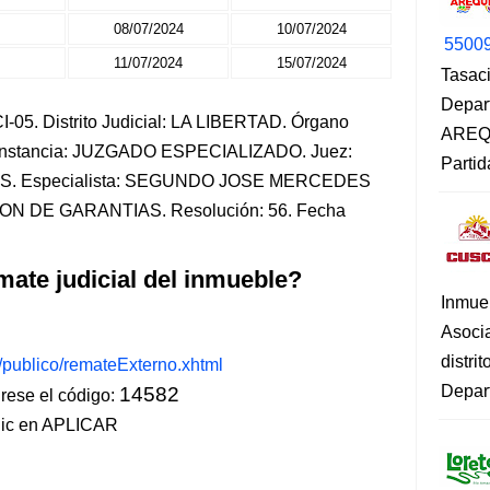
08/07/2024
10/07/2024
5500
11/07/2024
15/07/2024
Tasaci
Depar
-05. Distrito Judicial: LA LIBERTAD. Órgano
AREQU
. Instancia: JUZGADO ESPECIALIZADO. Juez:
Partid
 Especialista: SEGUNDO JOSE MERCEDES
ON DE GARANTIAS. Resolución: 56. Fecha
mate judicial del inmueble?
Inmue
Asoci
distri
s/publico/remateExterno.xhtml
Depart
14582
ese el código:
lic en APLICAR