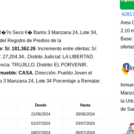
4281
Area O
2.10 m
 R�?o Seco €� Barrio 3 Manzana 24, Lote 34,
Base: 
del Registro de Predios de la
oferta
: S/. 181,362.26
. Incremento entre ofertas: S/.
/. 27,204.34.. Distrito Judicial: LA LIBERTAD.
vincia: TRUJILLO. Distrito: EL PORVENIR.
nmueble: CASA.
Dirección: Pueblo Joven el
 3 Manzana 24, Lote 34 Porcentaje a Rematar:
Inmue
Manza
la Urb
Desde
Hasta
de San
21/06/2024
30/06/2024
01/07/2024
03/07/2024
04/07/2024
05/07/2024