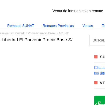
Venta de inmuebles en remate
Remates SUNAT
Remates Provincias
Ventas
T
asa en La Libertad El Porvenir Precio Base S/ 181362
S
Libertad El Porvenir Precio Base S/
e
a
r
c
S
h
f
o
Clic a
r
los úl
:
V