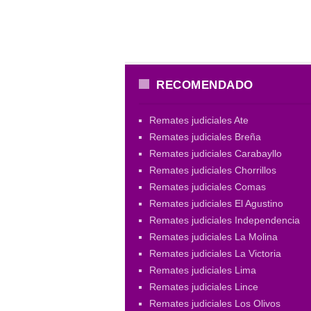
RECOMENDADO
Remates judiciales Ate
Remates judiciales Breña
Remates judiciales Carabayllo
Remates judiciales Chorrillos
Remates judiciales Comas
Remates judiciales El Agustino
Remates judiciales Independencia
Remates judiciales La Molina
Remates judiciales La Victoria
Remates judiciales Lima
Remates judiciales Lince
Remates judiciales Los Olivos