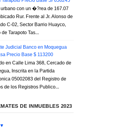
n Tarapoto Precio Base S/ 636245
 urbano con un �?rea de 167.07
ubicado Rur. Frente al Jr. Alonso de
do C-02, Sector Barrio Huayco,
to de Tarapoto Tas...
e Judicial Banco en Moquegua
sa Precio Base $ 113200
do en Calle Lima 368, Cercado de
ua, Inscrita en la Partida
ronica 05002083 del Registro de
s de los Registros Publico...
MATES DE INMUEBLES 2023