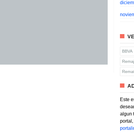
dicie
novie
VE
BBVA
Remaj
Remat
A
Este e
desean
algun 
portal
porta