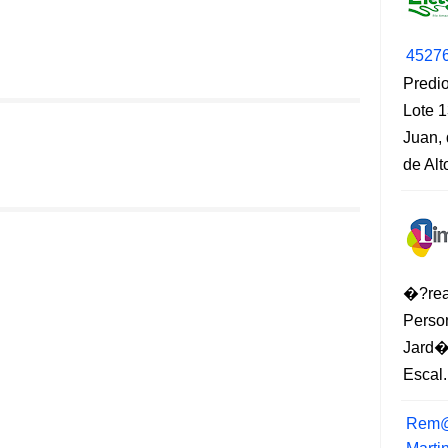
4527
Predio
Lote 1
Juan, 
de Al
�?rea
Perso
Jard�
Escal.
Rem@