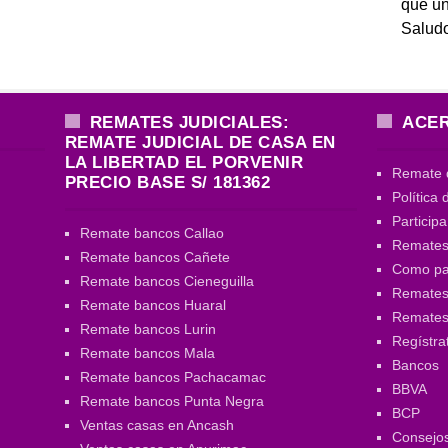
que un
Salud
REMATES JUDICIALES:
ACER
REMATE JUDICIAL DE CASA EN
LA LIBERTAD EL PORVENIR
Remate 
PRECIO BASE S/ 181362
Política 
Particip
Remate bancos Callao
Remates
Remate bancos Cañete
Como par
Remate bancos Cieneguilla
Remates 
Remate bancos Huaral
Remate
Remate bancos Lurin
Regístra
Remate bancos Mala
Bancos
Remate bancos Pachacamac
BBVA
Remate bancos Punta Negra
BCP
Ventas casas en Ancash
Consejo