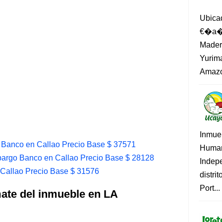
Ubica
€�a�?
Madero
Yurima
Amazo
Inmue
 Banco en Callao Precio Base $ 37571
Human
argo Banco en Callao Precio Base $ 28128
Indep
Callao Precio Base $ 31576
distri
Port...
mate del inmueble en LA