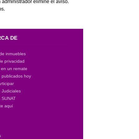
 administrador elimine el aviso.
os.
CA DE
de inmuebles
de privacidad
a en un remate
 publicados hoy
ticipar
Judiciales
s SUNAT
te aquí
s