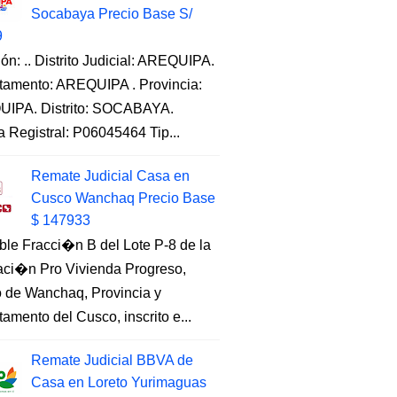
Socabaya Precio Base S/
9
ón: .. Distrito Judicial: AREQUIPA.
tamento: AREQUIPA . Provincia:
IPA. Distrito: SOCABAYA.
a Registral: P06045464 Tip...
Remate Judicial Casa en
Cusco Wanchaq Precio Base
$ 147933
ble Fracci�n B del Lote P-8 de la
aci�n Pro Vivienda Progreso,
to de Wanchaq, Provincia y
amento del Cusco, inscrito e...
Remate Judicial BBVA de
Casa en Loreto Yurimaguas