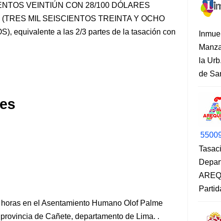
CIENTOS VEINTIÚN CON 28/100 DÓLARES
2 (TRES MIL SEISCIENTOS TREINTA Y OCHO
quivalente a las 2/3 partes de la tasación con
Inmue
Manza
la Urb
de San
es
5500
Tasaci
Depar
AREQU
Partid
0 horas en el Asentamiento Humano Olof Palme
, provincia de Cañete, departamento de Lima. .