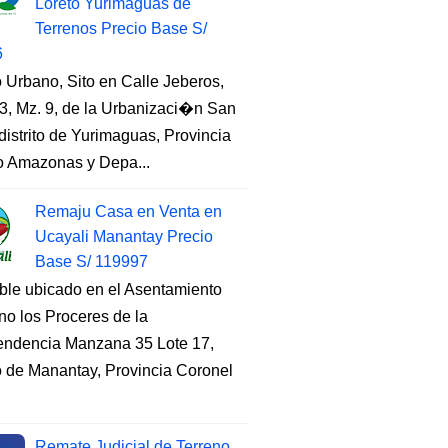
Loreto Yurimaguas de
Terrenos Precio Base S/
6
 Urbano, Sito en Calle Jeberos,
3, Mz. 9, de la Urbanizaci�n San
distrito de Yurimaguas, Provincia
to Amazonas y Depa...
Remaju Casa en Venta en
Ucayali Manantay Precio
Base S/ 119997
ble ubicado en el Asentamiento
o los Proceres de la
endencia Manzana 35 Lote 17,
to de Manantay, Provincia Coronel
Remate Judicial de Terreno