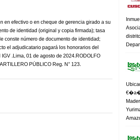
Inmue
ón en efectivo o en cheque de gerencia girado a su
Asoci
o de identidad (original y copia firmada); tasa
distri
onde conste número de documento de identidad;
Depart
to el adjudicatario pagará los honorarios del
s al IGV .Lima, 01 de agosto de 2024.RODOLFO
TILLERO PÚBLICO Reg. N° 123.
Ubica
€�a�?
Madero
Yurima
Amazo