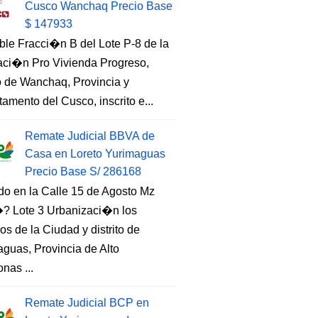
Cusco Wanchaq Precio Base
$ 147933
ble Fracci�n B del Lote P-8 de la
aci�n Pro Vivienda Progreso,
to de Wanchaq, Provincia y
amento del Cusco, inscrito e...
Remate Judicial BBVA de
Casa en Loreto Yurimaguas
Precio Base S/ 286168
do en la Calle 15 de Agosto Mz
 Lote 3 Urbanizaci�n los
s de la Ciudad y distrito de
guas, Provincia de Alto
nas ...
Remate Judicial BCP en