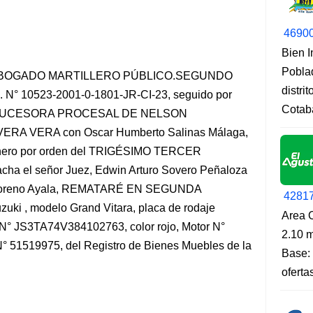
4690
Bien 
Pobla
BOGADO MARTILLERO PÚBLICO.SEGUNDO
distri
N° 10523-2001-0-1801-JR-CI-23, seguido por
Cotab
SUCESORA PROCESAL DE NELSON
A VERA con Oscar Humberto Salinas Málaga,
inero por orden del TRIGÉSIMO TERCER
a el señor Juez, Edwin Arturo Sovero Peñaloza
el Moreno Ayala, REMATARÉ EN SEGUNDA
4281
i , modelo Grand Vitara, placa de rodaje
Area O
 N° JS3TA74V384102763, color rojo, Motor N°
2.10 m
N° 51519975, del Registro de Bienes Muebles de la
Base: 
oferta