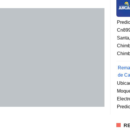
Predi
Cn899
Santa
Chimb
Chimbo
Remat
de Ca
Ubica
Moqueg
Elect
Predio
RE