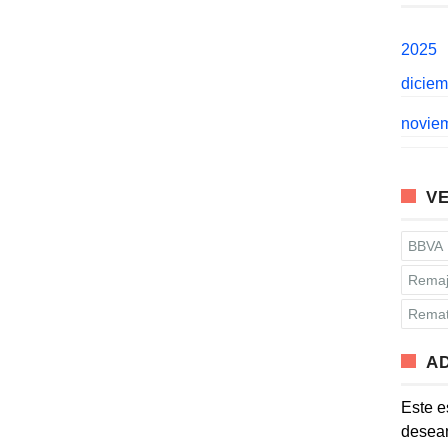
2025
dicie
novie
VE
BBVA
Remaj
Remat
A
Este e
desean