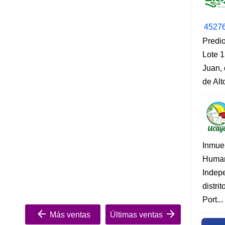
4527
Predio
Lote 1
Juan, 
de Al
Inmue
Human
Indep
distri
Port...
Más ventas
Últimas ventas