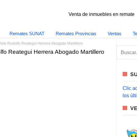
Venta de inmuebles en remate
Remates SUNAT
Remates Provincias
Ventas
T
te Rodolfo Reategui Herrera Abogado Martillero
S
o Reategui Herrera Abogado Martillero
e
a
r
c
S
h
f
o
Clic a
r
los úl
:
V