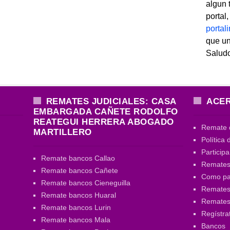
algun 
portal
porta
que un
Salud
REMATES JUDICIALES: CASA
ACER
EMBARGADA CAÑETE RODOLFO
REATEGUI HERRERA ABOGADO
Remate 
MARTILLERO
Política 
Particip
Remate bancos Callao
Remates
Remate bancos Cañete
Como par
Remate bancos Cieneguilla
Remates 
Remate bancos Huaral
Remate
Remate bancos Lurin
Regístra
Remate bancos Mala
Bancos