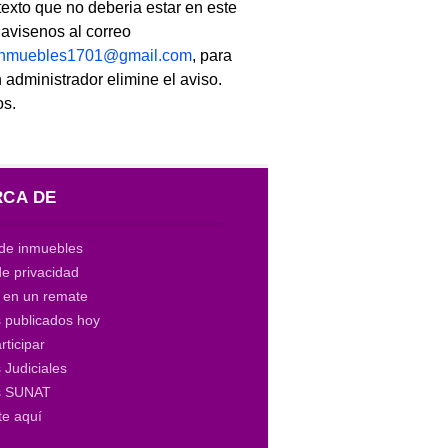
texto que no deberia estar en este
, avisenos al correo
linmuebles1701@gmail.com
, para
 administrador elimine el aviso.
os.
CA DE
de inmuebles
de privacidad
a en un remate
 publicados hoy
ticipar
Judiciales
s SUNAT
te aquí