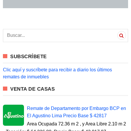
S
e
a
r
c
SUBSCRÍBETE
h
f
o
Clic aquí y suscríbete para recibir a diario los últimos
r
remates de inmuebles
:
VENTA DE CASAS
Remate de Departamento por Embargo BCP en
El Agustino Lima Precio Base $ 42817
Area Ocupada 72.36 m 2 , y Area Libre 2.10 m 2