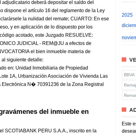
 adjudicatario deberá depositar el saldo del
 lo dispone el artículo 16 del reglamento de la Ley
2025
clarársele la nulidad del remate; CUARTO: En ese
dicie
eso, y en aplicación de lo dispuesto por los
l código acotado, este Juzgado RESUELVE:
novie
CO JUDICIAL - REM@JU a efectos de
VOCATORIA el bien inmueble materia de
al siguiente detalle:
VE
o en: Unidad Inmobiliaria de Propiedad
BBVA
Lote 1A, Urbanización Asociación de Vivienda Las
da Electrónica N� 70391236 de la Zona Registral
Remaj
Remat
A
 gravámenes del inmueble en
Este e
del SCOTIABANK PERU S.A.A., inscrito en la
desean