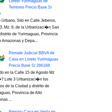
Loreto Yurimaguas de
Terrenos Precio Base S/
6
 Urbano, Sito en Calle Jeberos,
3, Mz. 9, de la Urbanizaci�n San
distrito de Yurimaguas, Provincia
to Amazonas y Depa...
Remate Judicial BBVA de
Casa en Loreto Yurimaguas
Precio Base S/ 286168
do en la Calle 15 de Agosto Mz
 Lote 3 Urbanizaci�n los
s de la Ciudad y distrito de
guas, Provincia de Alto
nas ...
Remaju Casa en Venta en