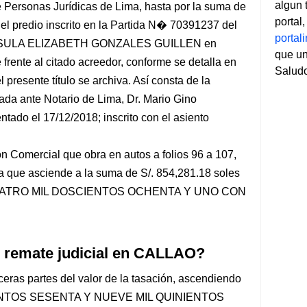
algun 
 Personas Jurídicas de Lima, hasta por la suma de
portal
el predio inscrito en la Partida N� 70391237 del
porta
a URSULA ELIZABETH GONZALES GUILLEN en
que un
 frente al citado acreedor, conforme se detalla en
Salud
 presente título se archiva. Así consta de la
gada ante Notario de Lima, Dr. Mario Gino
ntado el 17/12/2018; inscrito con el asiento
Comercial que obra en autos a folios 96 a 107,
ma que asciende a la suma de S/. 854,281.18 soles
ATRO MIL DOSCIENTOS OCHENTA Y UNO CON
l remate judicial en CALLAO?
ceras partes del valor de la tasación, ascendiendo
INIENTOS SESENTA Y NUEVE MIL QUINIENTOS