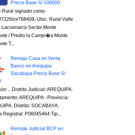
Precio Base S/ 100000
o Rural signado como
7226/ce768409, Ubic. Rural Valle
, Lacramarca Sector Monte
ote / Predio la Campi�a Monte
te T...
Remaju Casa en Venta
Banco en Arequipa
Socabaya Precio Base S/
9
ón: .. Distrito Judicial: AREQUIPA.
tamento: AREQUIPA . Provincia:
IPA. Distrito: SOCABAYA.
a Registral: P06045464 Tip...
Remate Judicial BCP en