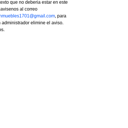
texto que no deberia estar en este
, avisenos al correo
linmuebles1701@gmail.com
, para
 administrador elimine el aviso.
os.