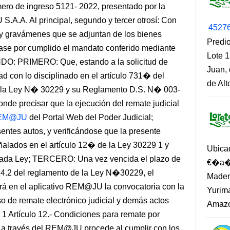
ro de ingreso 5121- 2022, presentado por la
A.A. Al principal, segundo y tercer otrosí: Con
4527
as y gravámenes que se adjuntan de los bienes
Predio
ase por cumplido el mandato conferido mediante
Lote 1
DO: PRIMERO: Que, estando a la solicitud de
Juan, 
d con lo disciplinado en el artículo 731� del
de Al
r la Ley N� 30229 y su Reglamento D.S. N� 003-
onde precisar que la ejecución del remate judicial
EM@JU
del Portal Web del Poder Judicial;
ntes autos, y verificándose que la presente
eñalados en el artículo 12� de la Ley 30229 1 y
Ubica
itada Ley; TERCERO: Una vez vencida el plazo de
€�a�?
o 14.2 del reglamento de la Ley N�30229, el
Madero
cará en el aplicativo REM@JU la convocatoria con la
Yurima
o de remate electrónico judicial y demás actos
Amazo
l 1 Artículo 12.- Condiciones para remate por
ial a través del REM@JU procede al cumplir con los