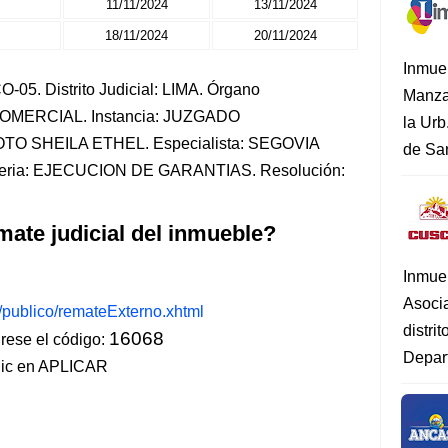
11/11/2024
13/11/2024
18/11/2024
20/11/2024
Inmue
05. Distrito Judicial: LIMA. Órgano
Manza
-COMERCIAL. Instancia: JUZGADO
la Urb
O SHEILA ETHEL. Especialista: SEGOVIA
de San
ia: EJECUCION DE GARANTIAS. Resolución:
mate judicial del inmueble?
Inmue
Asoci
s/publico/remateExterno.xhtml
distri
16068
ese el código:
Depart
lic en APLICAR