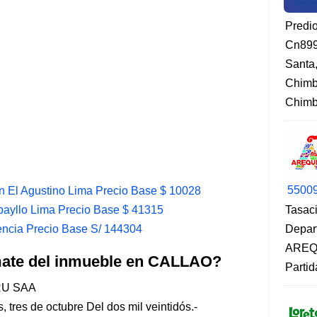
Predi
Cn899
Santa
Chimb
Chimbo
5500
n El Agustino Lima Precio Base $ 10028
bayllo Lima Precio Base $ 41315
Tasaci
ncia Precio Base S/ 144304
Depar
AREQU
emate del inmueble en CALLAO?
Partid
RU SAA
 tres de octubre Del dos mil veintidós.-