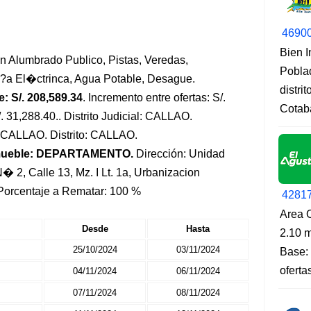
4690
Bien 
 Alumbrado Publico, Pistas, Veredas,
Pobla
?a El�ctrinca, Agua Potable, Desague.
distri
: S/. 208,589.34
. Incremento entre ofertas: S/.
Cotab
/. 31,288.40.. Distrito Judicial: CALLAO.
: CALLAO. Distrito: CALLAO.
mueble: DEPARTAMENTO.
Dirección: Unidad
� 2, Calle 13, Mz. I Lt. 1a, Urbanizacion
Porcentaje a Rematar: 100 %
4281
Area O
Desde
Hasta
2.10 m
25/10/2024
03/11/2024
Base: 
oferta
04/11/2024
06/11/2024
07/11/2024
08/11/2024