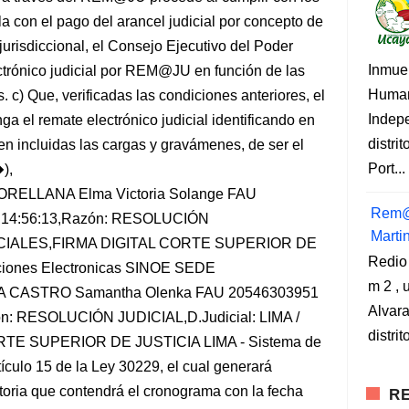
la con el pago del arancel judicial por concepto de
jurisdiccional, el Consejo Ejecutivo del Poder
Inmue
ectrónico judicial por REM@JU en función de las
Human
. c) Que, verificadas las condiciones anteriores, el
Indep
ga el remate electrónico judicial identificando en
distri
en incluidas las cargas y gravámenes, de ser el
Port...
),
ELLANA Elma Victoria Solange FAU
Rem@
22 14:56:13,Razón: RESOLUCIÓN
Marti
MERCIALES,FIRMA DIGITAL CORTE SUPERIOR DE
Redio
aciones Electronicas SINOE SEDE
m 2 , 
A CASTRO Samantha Olenka FAU 20546303951
Alvara
zón: RESOLUCIÓN JUDICIAL,D.Judicial: LIMA /
distri
E SUPERIOR DE JUSTICIA LIMA - Sistema de
ículo 15 de la Ley 30229, el cual generará
oria que contendrá el cronograma con la fecha
RE