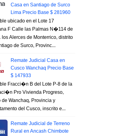
Casa en Santiago de Surco
Lima Precio Base $ 281960
ble ubicado en el Lote 17
na F Calle las Palmas N�114 de
. los Alerces de Monterrico, distrito
tiago de Surco, Provinc...
Remate Judicial Casa en
Cusco Wanchaq Precio Base
$ 147933
ble Fracci�n B del Lote P-8 de la
aci�n Pro Vivienda Progreso,
to de Wanchaq, Provincia y
amento del Cusco, inscrito e...
Remate Judicial de Terreno
Rural en Ancash Chimbote