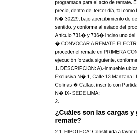
programada para el acto de remate. El
precio, dentro del tercer día, tal como
N� 30229, bajo apercibimiento de de
sentido, y conforme al estado del proc
Artículo 731� y 736� inciso uno de
� CONVOCAR A REMATE ELECTRONI
proceder el remate en PRIMERA CON
ejecución forzada siguiente, conforme 
1. DESCRIPCION: A).-Inmueble ubicad
Exclusiva N� 1, Calle 13 Manzana I 
Colinas � Callao, inscrito con Parti
N� IX- SEDE LIMA;
2.
¿Cuáles son las cargas y
remate?
2.1. HIPOTECA: Constituida a favor 