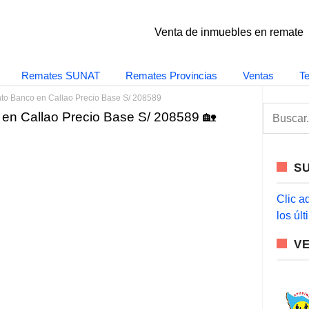
Venta de inmuebles en remate
Remates SUNAT
Remates Provincias
Ventas
T
to Banco en Callao Precio Base S/ 208589
S
en Callao Precio Base S/ 208589 🏡
e
a
r
c
S
h
f
o
Clic a
r
los úl
:
V