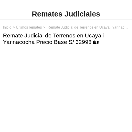
Remates Judiciales
Inicio
Últimos remates
Remate Judicial de Terrenos en Ucayali Yarinacocha Precio Base S/ 62998
Remate Judicial de Terrenos en Ucayali
Yarinacocha Precio Base S/ 62998 🏡