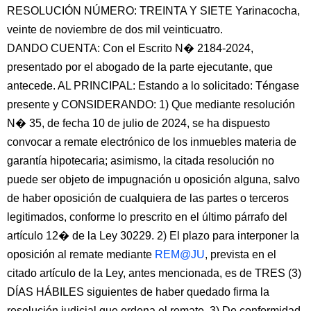
RESOLUCIÓN NÚMERO: TREINTA Y SIETE Yarinacocha,
veinte de noviembre de dos mil veinticuatro.
DANDO CUENTA: Con el Escrito N� 2184-2024,
presentado por el abogado de la parte ejecutante, que
antecede. AL PRINCIPAL: Estando a lo solicitado: Téngase
presente y CONSIDERANDO: 1) Que mediante resolución
N� 35, de fecha 10 de julio de 2024, se ha dispuesto
convocar a remate electrónico de los inmuebles materia de
garantía hipotecaria; asimismo, la citada resolución no
puede ser objeto de impugnación u oposición alguna, salvo
de haber oposición de cualquiera de las partes o terceros
legitimados, conforme lo prescrito en el último párrafo del
artículo 12� de la Ley 30229. 2) El plazo para interponer la
oposición al remate mediante
REM@JU
, prevista en el
citado artículo de la Ley, antes mencionada, es de TRES (3)
DÍAS HÁBILES siguientes de haber quedado firma la
resolución judicial que ordena el remate. 3) De conformidad