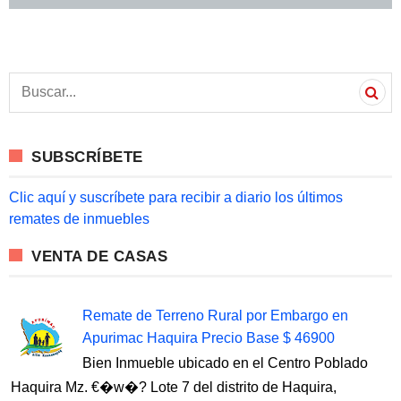
S
e
a
r
c
SUBSCRÍBETE
h
f
o
Clic aquí y suscríbete para recibir a diario los últimos
r
remates de inmuebles
:
VENTA DE CASAS
Remate de Terreno Rural por Embargo en
Apurimac Haquira Precio Base $ 46900
Bien Inmueble ubicado en el Centro Poblado
Haquira Mz. €�w�? Lote 7 del distrito de Haquira,