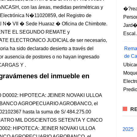
SH, con las áreas, medidas perimétricas y
�?rea
da Electrónica N�11020859, del Registro de
Perso
l N� VII � Sede Huaraz � Oficina de Chimbote.
Jard�
NTE EL SEGUNDO REMATE y
Escal.
 ELECTRONICO JUDICIAL de ser necesario,
ria ha sido declarado desierto a través del
Remat
de Ca
or ausencia de postores o no hayan ingresado
Ubica
- CARGAS Y .
Moqueg
 gravámenes del inmueble en
Elect
Predio
 D0002: HIPOTECA: JEINER NOVAKI ULLOA
 de BANCO AGROPECUARIO AGROBANCO, el
RE
� 02102367 hasta la suma de S/ 484.275.00
ATRO MIL DOSCIENTOS SETENTA Y CINCO
0002: HIPOTECA: JEINER NOVAKI ULLOA
2025
r BANCO AGROPECUARIO AGROBANCO, el