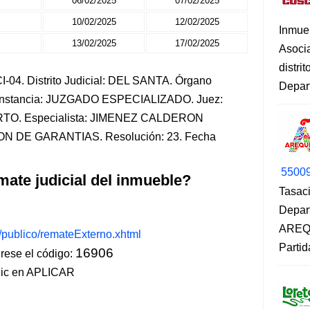
06/02/2025
07/02/2025
10/02/2025
12/02/2025
Inmue
13/02/2025
17/02/2025
Asoci
distri
-04. Distrito Judicial: DEL SANTA. Órgano
Depart
. Instancia: JUZGADO ESPECIALIZADO. Juez:
O. Especialista: JIMENEZ CALDERON
ON DE GARANTIAS. Resolución: 23. Fecha
5500
mate judicial del inmueble?
Tasaci
Depar
AREQU
s/publico/remateExterno.xhtml
Partid
16906
ese el código:
lic en APLICAR