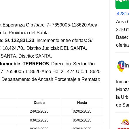
4281
Area O
la Esperanza C.p /parc. 7- 7659005-118620 Area
2.10 m
nta, Provincia del Santa
Base: 
: S/. 122,831.33
. Incremento entre ofertas: S/.
oferta
/. 18,424.70.. Distrito Judicial: DEL SANTA.
: SANTA. Distrito: SANTA.
 Inmueble: TERRENOS.
Dirección: Sector Rio
. 7- 7659005-118620 Area Ha. 2.1474 U.c. 118620,
ta, Departamento de Ancash Porcentaje a Rematar:
Inmue
Manza
la Urb
Desde
Hasta
de San
24/01/2025
02/02/2025
03/02/2025
05/02/2025