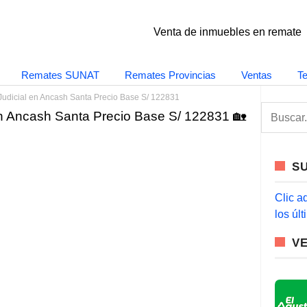
Venta de inmuebles en remate
Remates SUNAT
Remates Provincias
Ventas
T
udicial en Ancash Santa Precio Base S/ 122831
S
n Ancash Santa Precio Base S/ 122831 🏡
e
a
r
c
S
h
f
o
Clic a
r
los úl
:
V