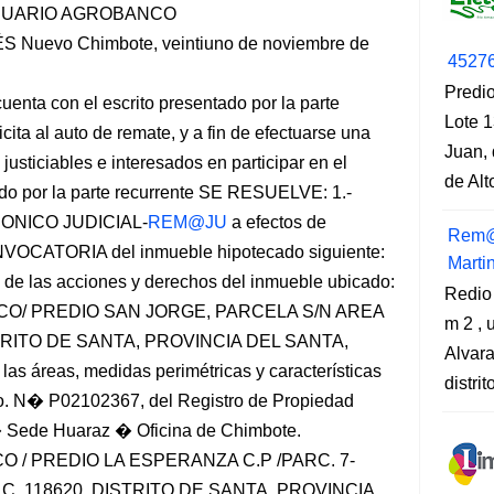
CUARIO AGROBANCO
evo Chimbote, veintiuno de noviembre de
4527
Predio
a con el escrito presentado por la parte
Lote 1
cita al auto de remate, y a fin de efectuarse una
Juan, 
justiciables e interesados en participar en el
de Al
ado por la parte recurrente SE RESUELVE: 1.-
NICO JUDICIAL-
REM@JU
a efectos de
Rem@
VOCATORIA del inmueble hipotecado siguiente:
Marti
 de las acciones y derechos del inmueble ubicado:
Redio
SECO/ PREDIO SAN JORGE, PARCELA S/N AREA
m 2 , 
TRITO DE SANTA, PROVINCIA DEL SANTA,
Alvara
reas, medidas perimétricas y características
distri
Nro. N� P02102367, del Registro de Propiedad
 Sede Huaraz � Oficina de Chimbote.
CO / PREDIO LA ESPERANZA C.P /PARC. 7-
U.C. 118620, DISTRITO DE SANTA, PROVINCIA