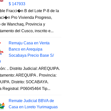
$ 147933
ble Fracci�n B del Lote P-8 de la
aci�n Pro Vivienda Progreso,
to de Wanchaq, Provincia y
amento del Cusco, inscrito e...
Remaju Casa en Venta
Banco en Arequipa
Socabaya Precio Base S/
9
ón: .. Distrito Judicial: AREQUIPA.
tamento: AREQUIPA . Provincia:
IPA. Distrito: SOCABAYA.
a Registral: P06045464 Tip...
Remate Judicial BBVA de
Casa en Loreto Yurimaguas