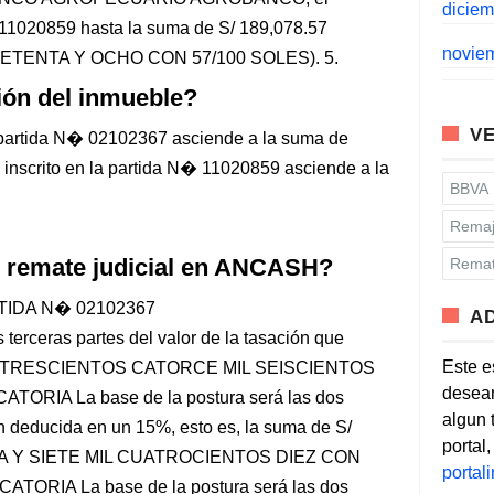
dicie
 11020859 hasta la suma de S/ 189,078.57
novie
ETENTA Y OCHO CON 57/100 SOLES). 5.
ción del inmueble?
VE
la partida N� 02102367 asciende a la suma de
 inscrito en la partida N� 11020859 asciende a la
BBVA
Remaj
l remate judicial en ANCASH?
Remat
TIDA N� 02102367
A
eras partes del valor de la tasación que
Este e
0.00 TRESCIENTOS CATORCE MIL SEISCIENTOS
desean
RIA La base de la postura será las dos
algun 
ión deducida en un 15%, esto es, la suma de S/
portal
A Y SIETE MIL CUATROCIENTOS DIEZ CON
porta
ORIA La base de la postura será las dos