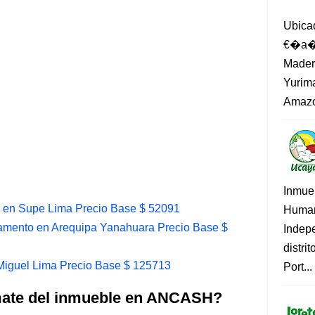
Ubica
€�a�?
Madero
Yurima
Amazo
Inmue
s en Supe Lima Precio Base $ 52091
Human
amento en Arequipa Yanahuara Precio Base $
Indep
distri
Miguel Lima Precio Base $ 125713
Port...
emate del inmueble en ANCASH?