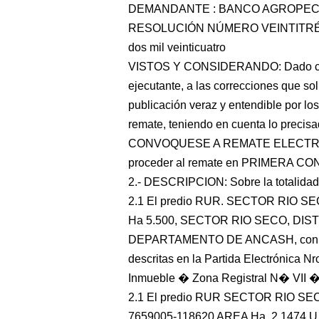
DEMANDANTE : BANCO AGROPE
RESOLUCIÓN NÚMERO VEINTITRÉS Nu
dos mil veinticuatro
VISTOS Y CONSIDERANDO: Dado cuent
ejecutante, a las correcciones que soli
publicación veraz y entendible por los 
remate, teniendo en cuenta lo precis
CONVOQUESE A REMATE ELECTRO
proceder al remate en PRIMERA CON
2.- DESCRIPCION: Sobre la totalidad
2.1 El predio RUR. SECTOR RIO 
Ha 5.500, SECTOR RIO SECO, DIS
DEPARTAMENTO DE ANCASH, con las á
descritas en la Partida Electrónica 
Inmueble � Zona Registral N� VII �
2.1 El predio RUR SECTOR RIO SE
7659005-118620 AREA Ha. 2.1474 