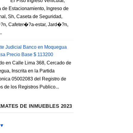
Er Piso Ingreso Vehicular,
 de Estacionamiento, Ingreso de
nal, Sh, Caseta de Seguridad,
?n, Cafeter�?a-estar, Jard�?n,
..
e Judicial Banco en Moquegua
sa Precio Base $ 113200
do en Calle Lima 368, Cercado de
ua, Inscrita en la Partida
ronica 05002083 del Registro de
s de los Registros Publico...
MATES DE INMUEBLES 2023