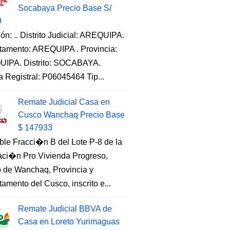
Socabaya Precio Base S/
9
ón: .. Distrito Judicial: AREQUIPA.
tamento: AREQUIPA . Provincia:
IPA. Distrito: SOCABAYA.
a Registral: P06045464 Tip...
Remate Judicial Casa en
Cusco Wanchaq Precio Base
$ 147933
ble Fracci�n B del Lote P-8 de la
aci�n Pro Vivienda Progreso,
to de Wanchaq, Provincia y
amento del Cusco, inscrito e...
Remate Judicial BBVA de
Casa en Loreto Yurimaguas