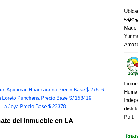
Ubica
€�a�?
Madero
Yurima
Amazo
Inmue
 en Apurimac Huancarama Precio Base $ 27616
Human
 Loreto Punchana Precio Base S/ 153419
Indep
 La Joya Precio Base $ 23378
distri
Port...
mate del inmueble en LA