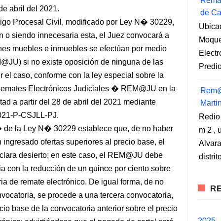
Remat
de abril del 2021.
de Ca
go Procesal Civil, modificado por Ley N� 30229,
Ubica
 o siendo innecesaria esta, el Juez convocará a
Moqueg
enes muebles e inmuebles se efectúan por medio
Elect
@JU) si no existe oposición de ninguna de las
Predio
r el caso, conforme con la ley especial sobre la
 Remates Electrónicos Judiciales � REM@JU en la
Rem@
tad a partir del 28 de abril del 2021 mediante
Marti
2021-P-CSJLL-PJ.
Redio
 de la Ley N� 30229 establece que, de no haber
m 2 , 
n ingresado ofertas superiores al precio base, el
Alvara
eclara desierto; en este caso, el REM@JU debe
distri
 con la reducción de un quince por ciento sobre
ria de remate electrónico. De igual forma, de no
RE
vocatoria, se procede a una tercera convocatoria,
cio base de la convocatoria anterior sobre el precio
2025