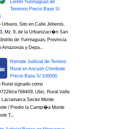
Loreto Yurimaguas de
Terrenos Precio Base S/
6
 Urbano, Sito en Calle Jeberos,
3, Mz. 9, de la Urbanizaci�n San
distrito de Yurimaguas, Provincia
to Amazonas y Depa...
Remate Judicial de Terreno
Rural en Ancash Chimbote
Precio Base S/ 100000
o Rural signado como
7226/ce768409, Ubic. Rural Valle
, Lacramarca Sector Monte
ote / Predio la Campi�a Monte
te T...