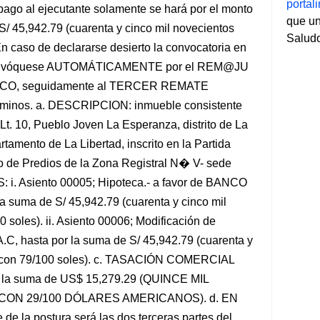
porta
 pago al ejecutante solamente se hará por el monto
que un
/ 45,942.79 (cuarenta y cinco mil novecientos
Salud
En caso de declararse desierto la convocatoria en
o, convóquese AUTOMÁTICAMENTE por el REM@JU
O, seguidamente al TERCER REMATE
rminos. a. DESCRIPCION: inmueble consistente
t. 10, Pueblo Joven La Esperanza, distrito de La
rtamento de La Libertad, inscrito en la Partida
 de Predios de la Zona Registral N� V- sede
i. Asiento 00005; Hipoteca.- a favor de BANCO
suma de S/ 45,942.79 (cuarenta y cinco mil
 soles). ii. Asiento 00006; Modificación de
C, hasta por la suma de S/ 45,942.79 (cuarenta y
os con 79/100 soles). c. TASACIÓN COMERCIAL
la suma de US$ 15,279.29 (QUINCE MIL
ON 29/100 DÓLARES AMERICANOS). d. EN
a postura será las dos terceras partes del