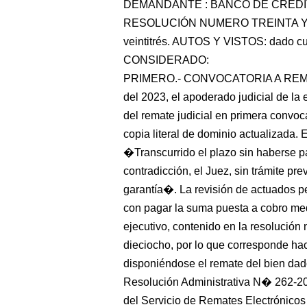
DEMANDANTE : BANCO DE CREDI
RESOLUCIÓN NUMERO TREINTA Y DOS 
veintitrés. AUTOS Y VISTOS: dado cue
CONSIDERADO:
PRIMERO.- CONVOCATORIA A REMATE 
del 2023, el apoderado judicial de la 
del remate judicial en primera convoca
copia literal de dominio actualizada. 
�Transcurrido el plazo sin haberse p
contradicción, el Juez, sin trámite pr
garantía�. La revisión de actuados pe
con pagar la suma puesta a cobro med
ejecutivo, contenido en la resolución 
dieciocho, por lo que corresponde hac
disponiéndose el remate del bien dado
Resolución Administrativa N� 262-2
del Servicio de Remates Electrónico