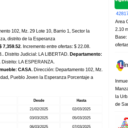
4281
Area O
2.10 m
nto 102, Mz. 29 Lote 10, Barrio 1, Sector la
Base: 
a, distrito de la Esperanza
oferta
$ 7,359.52
. Incremento entre ofertas: $ 22.08.
3.. Distrito Judicial: LA LIBERTAD.
Departamento:
. Distrito: LA ESPERANZA.
nmueble: CASA.
Dirección: Departamento 102, Mz.
rnidad, Pueblo Joven la Esperanza Porcentaje a
Inmue
Manza
la Urb
Desde
Hasta
de San
21/02/2025
02/03/2025
03/03/2025
05/03/2025
06/03/2025
07/03/2025