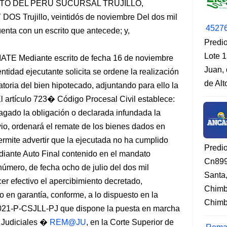
TO DEL PERU SUCURSAL TRUJILLO,
Trujillo, veintidós de noviembre Del dos mil
4527
nta con un escrito que antecede; y,
Predio
Lote 1
Mediante escrito de fecha 16 de noviembre
Juan, 
entidad ejecutante solicita se ordene la realización
de Al
toria del bien hipotecado, adjuntando para ello la
El artículo 723� Código Procesal Civil establece:
agado la obligación o declarada infundada la
evio, ordenará el remate de los bienes dados en
rmite advertir que la ejecutada no ha cumplido
Predi
iante Auto Final contenido en el mandato
Cn899
número, de fecha ocho de julio del dos mil
Santa
er efectivo el apercibimiento decretado,
Chimb
 en garantía, conforme, a lo dispuesto en la
Chimbo
021-P-CSJLL-PJ que dispone la puesta en marcha
s Judiciales �
REM@JU
, en la Corte Superior de