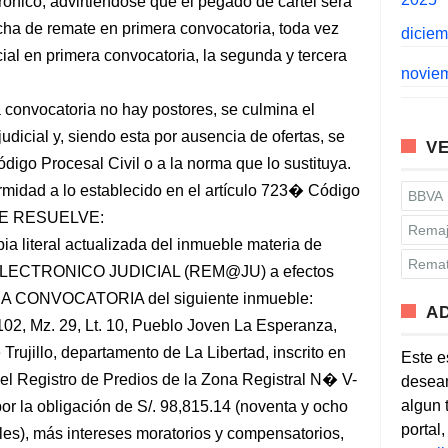
rónico; advirtiéndose que el pegado de cartel será
echa de remate en primera convocatoria, toda vez
dicie
cial en primera convocatoria, la segunda y tercera
novie
 convocatoria no hay postores, se culmina el
udicial y, siendo esta por ausencia de ofertas, se
VE
igo Procesal Civil o a la norma que lo sustituya.
rmidad a lo establecido en el artículo 723� Código
BBVA
; SE RESUELVE:
Remaj
 literal actualizada del inmueble materia de
Remat
LECTRONICO JUDICIAL (REM@JU) a efectos
RA CONVOCATORIA del siguiente inmueble:
A
02, Mz. 29, Lt. 10, Pueblo Joven La Esperanza,
 Trujillo, departamento de La Libertad, inscrito en
Este e
l Registro de Predios de la Zona Registral N� V-
desean
algun 
por la obligación de S/. 98,815.14 (noventa y ocho
portal
les), más intereses moratorios y compensatorios,