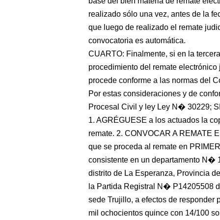
base del bien materia de remate elect
realizado sólo una vez, antes de la f
que luego de realizado el remate judi
convocatoria es automática.
CUARTO: Finalmente, si en la tercera
procedimiento del remate electrónico j
procede conforme a las normas del Cód
Por estas consideraciones y de confo
Procesal Civil y ley Ley N� 30229
1. AGRÉGUESE a los actuados la copia
remate. 2. CONVOCAR A REMATE E
que se proceda al remate en PRIME
consistente en un departamento N� 1
distrito de La Esperanza, Provincia de
la Partida Registral N� P14205508 de
sede Trujillo, a efectos de responder 
mil ochocientos quince con 14/100 so