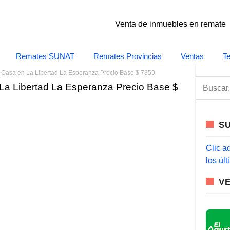
Venta de inmuebles en remate
Remates SUNAT
Remates Provincias
Ventas
T
 Casa en La Libertad La Esperanza Precio Base $ 7359
S
La Libertad La Esperanza Precio Base $
e
a
r
c
S
h
f
o
Clic a
r
los úl
:
V