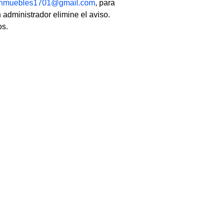
linmuebles1701@gmail.com
, para
 administrador elimine el aviso.
os.