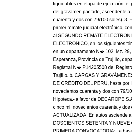
liquidables en etapa de ejecución, el
del gravamen pactado, ascendente a S
cuarenta y dos con 79/100 soles). 3. 
primer remate judicial electrónic
al SEGUNDO REMATE ELECTRÓNIC
ELECTRÓNICO, en los siguientes té
en un departamento N� 102, Mz. 29, L
Esperanza, Provincia de Trujillo, depa
Registral N� P14205508 del Registro
Trujillo. b. CARGAS Y GRAVÁMENES: 
DE CRÉDITO DEL PERU, hasta por la 
novecientos cuarenta y dos con 79/100
Hipoteca.- a favor de DECAROPE S.A.
cinco mil novecientos cuarenta y d
ACTUALIZADA. En autos asciende a 
DOSCIENTOS SETENTA Y NUEVE C
PRIMERA CONVOCATORIA: La base de l