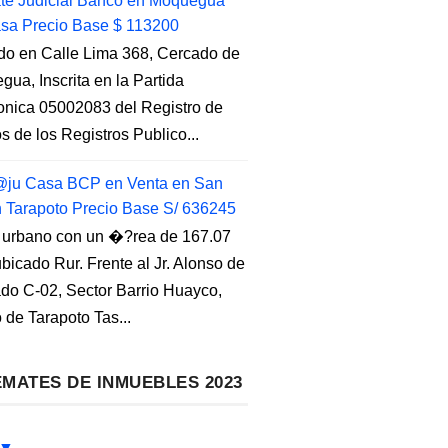
e Judicial Banco en Moquegua
sa Precio Base $ 113200
do en Calle Lima 368, Cercado de
ua, Inscrita en la Partida
ronica 05002083 del Registro de
s de los Registros Publico...
ju Casa BCP en Venta en San
n Tarapoto Precio Base S/ 636245
 urbano con un �?rea de 167.07
ubicado Rur. Frente al Jr. Alonso de
do C-02, Sector Barrio Huayco,
to de Tarapoto Tas...
MATES DE INMUEBLES 2023