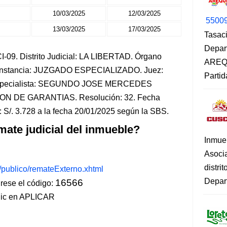
10/03/2025
12/03/2025
5500
13/03/2025
17/03/2025
Tasaci
Depar
-09. Distrito Judicial: LA LIBERTAD. Órgano
AREQU
. Instancia: JUZGADO ESPECIALIZADO. Juez:
Partid
pecialista: SEGUNDO JOSE MERCEDES
ON DE GARANTIAS. Resolución: 32. Fecha
 S/. 3.728 a la fecha 20/01/2025 según la SBS.
mate judicial del inmueble?
Inmue
Asoci
distri
s/publico/remateExterno.xhtml
Depart
16566
ese el código:
lic en APLICAR