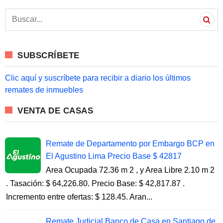
S
e
a
r
c
SUBSCRÍBETE
h
f
o
Clic aquí y suscríbete para recibir a diario los últimos
r
remates de inmuebles
:
VENTA DE CASAS
Remate de Departamento por Embargo BCP en
El Agustino Lima Precio Base $ 42817
Area Ocupada 72.36 m 2 , y Area Libre 2.10 m 2
. Tasación: $ 64,226.80. Precio Base: $ 42,817.87 .
Incremento entre ofertas: $ 128.45. Aran...
Remate Judicial Banco de Casa en Santiago de