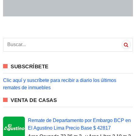
S
e
a
r
c
SUBSCRÍBETE
h
f
o
Clic aquí y suscríbete para recibir a diario los últimos
r
remates de inmuebles
:
VENTA DE CASAS
Remate de Departamento por Embargo BCP en
El Agustino Lima Precio Base $ 42817