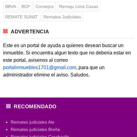
BBVA
BCP
Consejos
Remaju Lima Casas
REMATE SUNAT
Remates Judiciales
ADVERTENCIA
Este es un portal de ayuda a quienes desean buscar un
inmueble. Si encuentra algun texto que no deberia estar en
este portal, avisenos al correo
portalinmuebles1701@gmail.com
, para que un
administrador elimine el aviso. Saludos.
RECOMENDADO
Remates judiciales Ate
Remates judiciales Breña
Remates judiciales Carabayllo