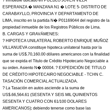
? Inmueble ubicado en PUEBLO JOVEN VILLA
ESPERANZA � MANZANA N1 � LOTE 5- DISTRITO DE
CARABAYLLO, PROVINCIA Y DEPARTAMENTO DE
LIMA, inscrito en la partida N� P01169044 del registro de la
propiedad inmueble de los Registros Públicos de Lima.
B. CARGAS Y GRAVÁMENES:
? HIPOTECA UNILATERAL ROBERTO ENRIQUE MUÑOZ
VILLANUEVA constituye hipoteca unilateral hasta por la
suma de US$.70,160.00 dólares americanos con la finalidad
que se expida el Titulo de Crédito Hipotecario Negociable a
su orden. Asiento N� 00004. ? EXPEDICIÓN DE TITULO
DE CRÉDITO HIPOTECAIRO NEGOCIABLE - TCHN C.
TASACIÓN COMERCIAL ACTUALIZADA.
? La Tasación en autos asciende a la suma de
US$.66,564.61 (SESENTA Y SEIS MIL QUINIENTOS
SESENTA Y CUATRO CON 61/100 DOLARES
AMERICANOS); debiendo tenerse como base las