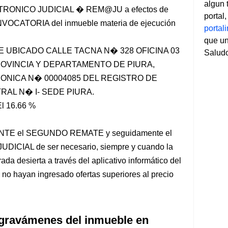
algun 
ONICO JUDICIAL � REM@JU a efectos de
portal
VOCATORIA del inmueble materia de ejecución
porta
que un
LE UBICADO CALLE TACNA N� 328 OFICINA 03
Salud
ROVINCIA Y DEPARTAMENTO DE PIURA,
RONICA N� 00004085 DEL REGISTRO DE
RAL N� I- SEDE PIURA.
El 16.66 %
E el SEGUNDO REMATE y seguidamente el
IAL de ser necesario, siempre y cuando la
da desierta a través del aplicativo informático del
o hayan ingresado ofertas superiores al precio
 gravámenes del inmueble en