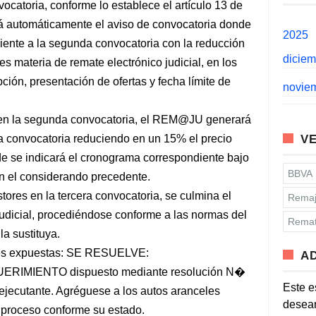
ocatoria, conforme lo establece el artículo 13 de
automáticamente el aviso de convocatoria donde
2025
iente a la segunda convocatoria con la reducción
dicie
s materia de remate electrónico judicial, en los
pción, presentación de ofertas y fecha límite de
novie
s en la segunda convocatoria, el REM@JU generará
ra convocatoria reduciendo en un 15% el precio
VE
de se indicará el cronograma correspondiente bajo
BBVA
n el considerando precedente.
tores en la tercera convocatoria, se culmina el
Remaj
judicial, procediéndose conforme a las normas del
Remat
la sustituya.
ones expuestas: SE RESUELVE:
A
IMIENTO dispuesto mediante resolución N�
Este e
a ejecutante. Agréguese a los autos aranceles
desean
el proceso conforme su estado.