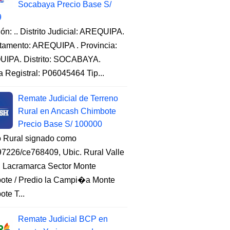
Socabaya Precio Base S/
9
ón: .. Distrito Judicial: AREQUIPA.
tamento: AREQUIPA . Provincia:
IPA. Distrito: SOCABAYA.
a Registral: P06045464 Tip...
Remate Judicial de Terreno
Rural en Ancash Chimbote
Precio Base S/ 100000
o Rural signado como
7226/ce768409, Ubic. Rural Valle
, Lacramarca Sector Monte
ote / Predio la Campi�a Monte
te T...
Remate Judicial BCP en