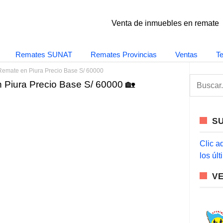
Venta de inmuebles en remate
Remates SUNAT
Remates Provincias
Ventas
T
Remate en Piura Precio Base S/ 60000
S
 Piura Precio Base S/ 60000 🏡
e
a
r
c
S
h
f
o
Clic a
r
los úl
:
V