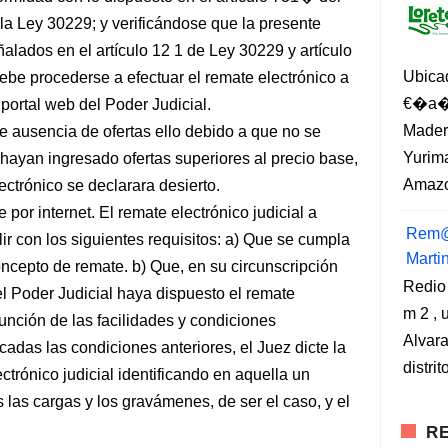
la Ley 30229; y verificándose que la presente
ñalados en el artículo 12 1 de Ley 30229 y artículo
Ubica
ebe procederse a efectuar el remate electrónico a
€�a�?
portal web del Poder Judicial.
Madero
e ausencia de ofertas ello debido a que no se
Yurima
 hayan ingresado ofertas superiores al precio base,
Amazo
ctrónico se declarara desierto.
 por internet. El remate electrónico judicial a
Rem@
 con los siguientes requisitos: a) Que se cumpla
Marti
oncepto de remate. b) Que, en su circunscripción
Redio
el Poder Judicial haya dispuesto el remate
m 2 , 
unción de las facilidades y condiciones
Alvara
icadas las condiciones anteriores, el Juez dicte la
distri
trónico judicial identificando en aquella un
 las cargas y los gravámenes, de ser el caso, y el
RE