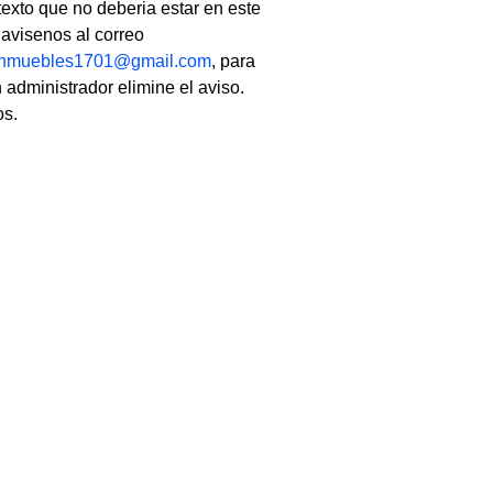
texto que no deberia estar en este
, avisenos al correo
linmuebles1701@gmail.com
, para
 administrador elimine el aviso.
os.