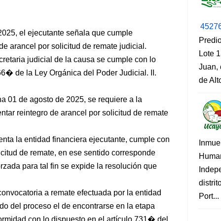
4527
2025, el ejecutante señala que cumple
Predio
e arancel por solicitud de remate judicial.
Lote 1
cretaria judicial de la causa se cumple con lo
Juan, 
66� de la Ley Orgánica del Poder Judicial. II.
de Al
a 01 de agosto de 2025, se requiere a la
tar reintegro de arancel por solicitud de remate
enta la entidad financiera ejecutante, cumple con
Inmue
licitud de remate, en ese sentido corresponde
Human
rzada para tal fin se expide la resolución que
Indep
distri
 convocatoria a remate efectuada por la entidad
Port...
ado del proceso el de encontrarse en la etapa
ormidad con lo dispuesto en el artículo 731� del