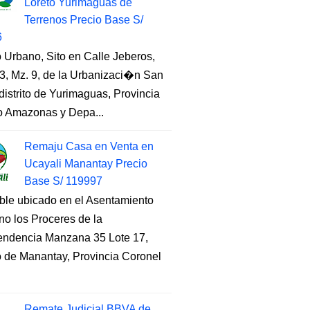
Loreto Yurimaguas de
Terrenos Precio Base S/
6
 Urbano, Sito en Calle Jeberos,
3, Mz. 9, de la Urbanizaci�n San
distrito de Yurimaguas, Provincia
to Amazonas y Depa...
Remaju Casa en Venta en
Ucayali Manantay Precio
Base S/ 119997
ble ubicado en el Asentamiento
o los Proceres de la
endencia Manzana 35 Lote 17,
to de Manantay, Provincia Coronel
Remate Judicial BBVA de