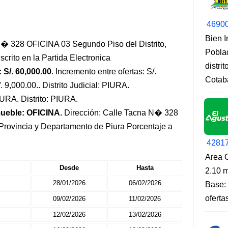
4690
Bien 
� 328 OFICINA 03 Segundo Piso del Distrito,
Pobla
crito en la Partida Electronica
distri
 S/. 60,000.00
. Incremento entre ofertas: S/.
Cotab
. 9,000.00.. Distrito Judicial: PIURA.
IURA. Distrito: PIURA.
mueble: OFICINA.
Dirección: Calle Tacna N� 328
 Provincia y Departamento de Piura Porcentaje a
4281
Area O
Desde
Hasta
2.10 m
28/01/2026
06/02/2026
Base: 
oferta
09/02/2026
11/02/2026
12/02/2026
13/02/2026