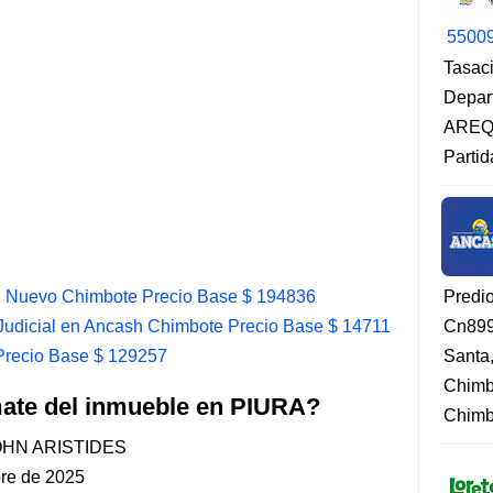
5500
Tasaci
Depar
AREQU
Partid
 Nuevo Chimbote Precio Base $ 194836
Predi
udicial en Ancash Chimbote Precio Base $ 14711
Cn899
Precio Base $ 129257
Santa
Chimb
mate del inmueble en PIURA?
Chimbo
OHN ARISTIDES
bre de 2025