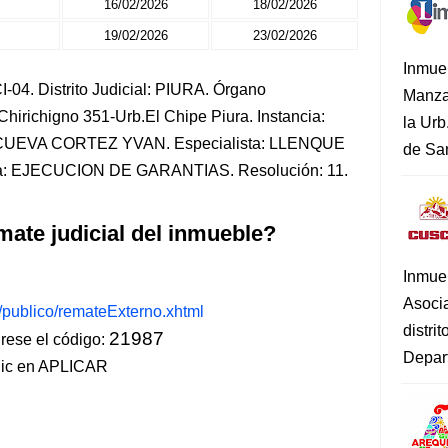
16/02/2026
18/02/2026
19/02/2026
23/02/2026
Inmue
04. Distrito Judicial: PIURA. Órgano
Manza
.Chirichigno 351-Urb.El Chipe Piura. Instancia:
la Urb
UEVA CORTEZ YVAN. Especialista: LLENQUE
de San
: EJECUCION DE GARANTIAS. Resolución: 11.
mate judicial del inmueble?
Inmue
Asoci
s/publico/remateExterno.xhtml
distri
21987
ese el código:
Depart
lic en APLICAR