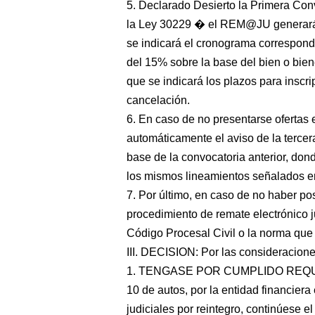
5. Declarado Desierto la Primera Conv
la Ley 30229 � el REM@JU generará 
se indicará el cronograma correspond
del 15% sobre la base del bien o biene
que se indicará los plazos para inscri
cancelación.
6. En caso de no presentarse oferta
automáticamente el aviso de la terce
base de la convocatoria anterior, don
los mismos lineamientos señalados e
7. Por último, en caso de no haber pos
procedimiento de remate electrónico 
Código Procesal Civil o la norma que 
III. DECISION: Por las consideraci
1. TENGASE POR CUMPLIDO REQUER
10 de autos, por la entidad financier
judiciales por reintegro, continúese 