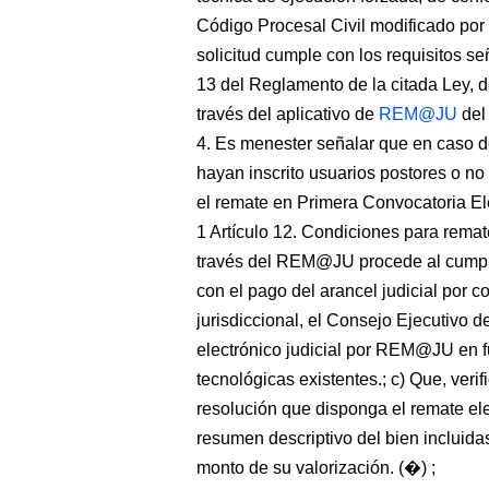
Código Procesal Civil modificado por 
solicitud cumple con los requisitos se
13 del Reglamento de la citada Ley, d
través del aplicativo de
REM@JU
del 
4. Es menester señalar que en caso d
hayan inscrito usuarios postores o no
el remate en Primera Convocatoria Ele
1 Artículo 12. Condiciones para remate
través del REM@JU procede al cumplir
con el pago del arancel judicial por c
jurisdiccional, el Consejo Ejecutivo d
electrónico judicial por REM@JU en f
tecnológicas existentes.; c) Que, verif
resolución que disponga el remate elec
resumen descriptivo del bien incluidas
monto de su valorización. (�) ;