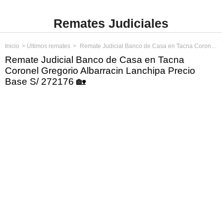
Remates Judiciales
Inicio
Últimos remates
Remate Judicial Banco de Casa en Tacna Coronel Gregorio Albarracin Lanchipa Precio Base S/ 272176
Remate Judicial Banco de Casa en Tacna
Coronel Gregorio Albarracin Lanchipa Precio
Base S/ 272176 🏡