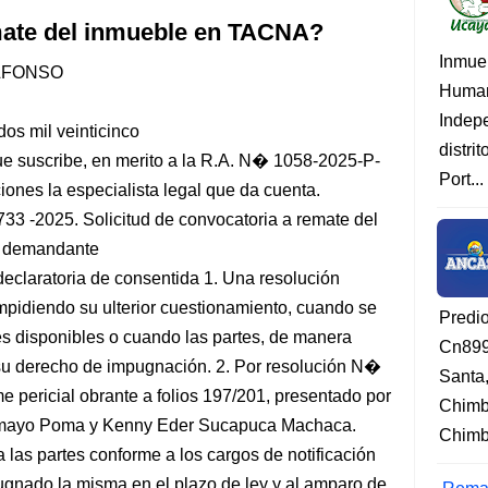
mate del inmueble en TACNA?
Inmue
LFONSO
Human
Indep
os mil veinticinco
distri
e suscribe, en merito a la R.A. N� 1058-2025-P-
Port...
ones la especialista legal que da cuenta.
025. Solicitud de convocatoria a remate del
l demandante
aratoria de consentida 1. Una resolución
mpidiendo su ulterior cuestionamiento, cuando se
Predi
es disponibles o cuando las partes, de manera
Cn899
r su derecho de impugnación. 2. Por resolución N�
Santa
e pericial obrante a folios 197/201, presentado por
Chimb
 Tamayo Poma y Kenny Eder Sucapuca Machaca.
Chimbo
 las partes conforme a los cargos de notificación
gnado la misma en el plazo de ley y al amparo de