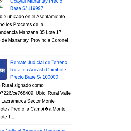
Ucayali Manantay Precio
Base S/ 119997
ble ubicado en el Asentamiento
o los Proceres de la
endencia Manzana 35 Lote 17,
to de Manantay, Provincia Coronel
Remate Judicial de Terreno
Rural en Ancash Chimbote
Precio Base S/ 100000
o Rural signado como
7226/ce768409, Ubic. Rural Valle
, Lacramarca Sector Monte
ote / Predio la Campi�a Monte
te T...