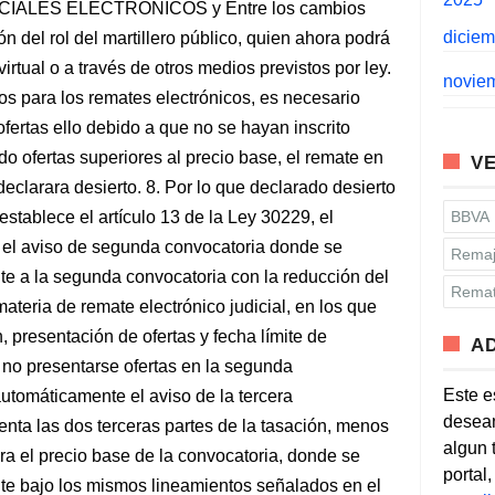
CIALES ELECTRONICOS y Entre los cambios
dicie
n del rol del martillero público, quien ahora podrá
irtual o a través de otros medios previstos por ley.
novie
os para los remates electrónicos, es necesario
fertas ello debido a que no se hayan inscrito
o ofertas superiores al precio base, el remate en
VE
eclarara desierto. 8. Por lo que declarado desierto
stablece el artículo 13 de la Ley 30229, el
BBVA
l aviso de segunda convocatoria donde se
Remaj
te a la segunda convocatoria con la reducción del
Remat
ateria de remate electrónico judicial, en los que
n, presentación de ofertas y fecha límite de
A
 no presentarse ofertas en la segunda
Este e
tomáticamente el aviso de la tercera
desean
nta las dos terceras partes de la tasación, menos
algun 
ra el precio base de la convocatoria, donde se
portal
te bajo los mismos lineamientos señalados en el