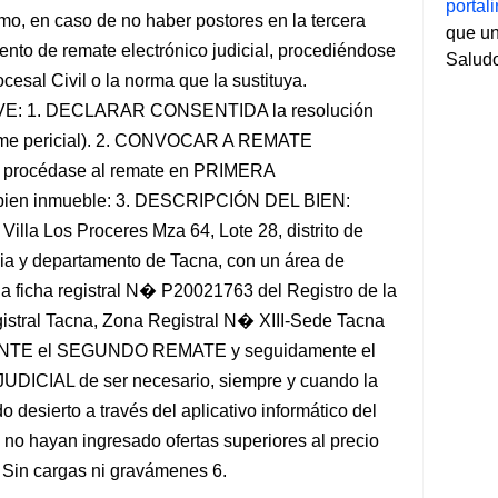
porta
mo, en caso de no haber postores en la tercera
que un
ento de remate electrónico judicial, procediéndose
Salud
esal Civil o la norma que la sustituya.
LVE: 1. DECLARAR CONSENTIDA la resolución
orme pericial). 2. CONVOCAR A REMATE
 procédase al remate en PRIMERA
bien inmueble: 3. DESCRIPCIÓN DEL BIEN:
Villa Los Proceres Mza 64, Lote 28, distrito de
cia y departamento de Tacna, con un área de
la ficha registral N� P20021763 del Registro de la
istral Tacna, Zona Registral N� XIII-Sede Tacna
E el SEGUNDO REMATE y seguidamente el
IAL de ser necesario, siempre y cuando la
 desierto a través del aplicativo informático del
o hayan ingresado ofertas superiores al precio
n cargas ni gravámenes 6.