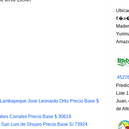
Ubica
€�a�?
Madero
Yurima
Amazo
4527
Predio
Lote 1
Lambayeque Jose Leonardo Ortiz Precio Base $
Juan, 
de Al
bes Corrales Precio Base $ 30619
 San Luis de Shuaro Precio Base S/ 73924