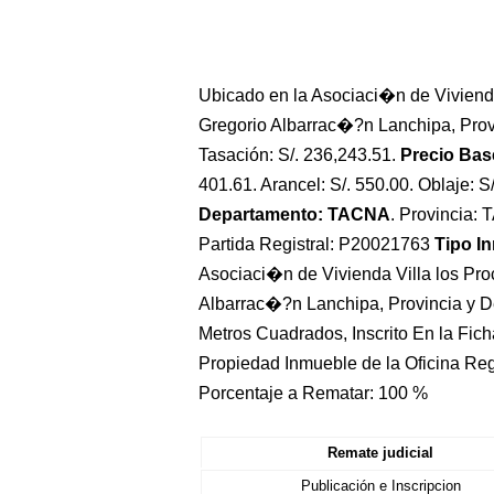
Ubicado en la Asociaci�n de Vivienda 
Gregorio Albarrac�?n Lanchipa, Prov
Tasación: S/. 236,243.51.
Precio Base
401.61. Arancel: S/. 550.00. Oblaje: S/
Departamento: TACNA
. Provincia:
Partida Registral: P20021763
Tipo I
Asociaci�n de Vivienda Villa los Proc
Albarrac�?n Lanchipa, Provincia y 
Metros Cuadrados, Inscrito En la Fic
Propiedad Inmueble de la Oficina Reg
Porcentaje a Rematar: 100 %
Remate judicial
Publicación e Inscripcion