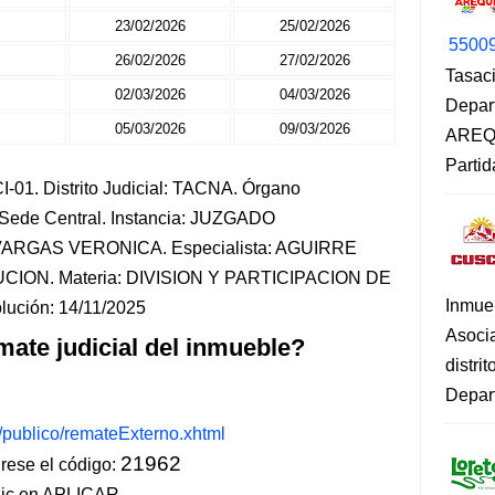
23/02/2026
25/02/2026
5500
26/02/2026
27/02/2026
Tasaci
02/03/2026
04/03/2026
Depar
05/03/2026
09/03/2026
AREQU
Partid
-01. Distrito Judicial: TACNA. Órgano
 Sede Central. Instancia: JUZGADO
VARGAS VERONICA. Especialista: AGUIRRE
ION. Materia: DIVISION Y PARTICIPACION DE
Inmue
lución: 14/11/2025
Asoci
mate judicial del inmueble?
distri
Depart
s/publico/remateExterno.xhtml
21962
ese el código:
lic en APLICAR