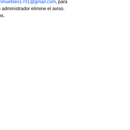
linmuebles1701@gmail.com
, para
 administrador elimine el aviso.
os.