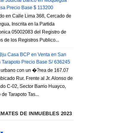
e Judicial Banco en Moquegua
sa Precio Base $ 113200
do en Calle Lima 368, Cercado de
ua, Inscrita en la Partida
ronica 05002083 del Registro de
s de los Registros Publico...
ju Casa BCP en Venta en San
n Tarapoto Precio Base S/ 636245
 urbano con un �?rea de 167.07
ubicado Rur. Frente al Jr. Alonso de
do C-02, Sector Barrio Huayco,
to de Tarapoto Tas...
MATES DE INMUEBLES 2023