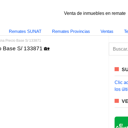
Venta de inmuebles en remate
Remates SUNAT
Remates Provincias
Ventas
T
cna Precio Base S/ 133871
S
o Base S/ 133871 🏡
e
a
r
c
S
h
f
o
Clic a
r
los úl
:
V