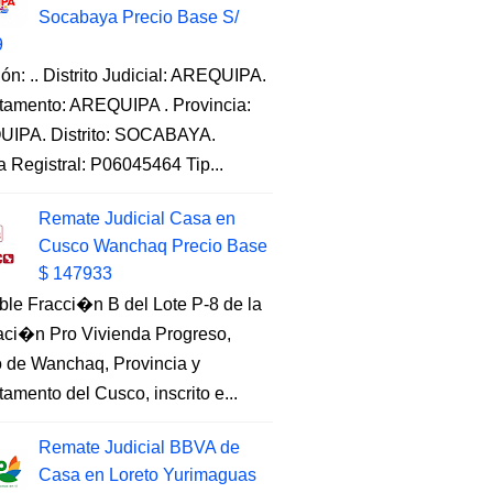
Socabaya Precio Base S/
9
ón: .. Distrito Judicial: AREQUIPA.
tamento: AREQUIPA . Provincia:
IPA. Distrito: SOCABAYA.
a Registral: P06045464 Tip...
Remate Judicial Casa en
Cusco Wanchaq Precio Base
$ 147933
ble Fracci�n B del Lote P-8 de la
aci�n Pro Vivienda Progreso,
to de Wanchaq, Provincia y
amento del Cusco, inscrito e...
Remate Judicial BBVA de
Casa en Loreto Yurimaguas