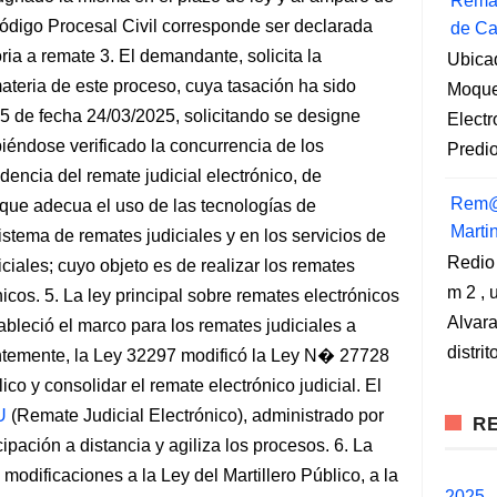
Remat
 Código Procesal Civil corresponde ser declarada
de Ca
ia a remate 3. El demandante, solicita la
Ubica
ateria de este proceso, cuya tasación ha sido
Moqueg
de fecha 24/03/2025, solicitando se designe
Elect
abiéndose verificado la concurrencia de los
Predio
dencia del remate judicial electrónico, de
Rem@
que adecua el uso de las tecnologías de
Marti
stema de remates judiciales y en los servicios de
Redio
iciales; cuyo objeto es de realizar los remates
m 2 , 
nicos. 5. La ley principal sobre remates electrónicos
Alvara
bleció el marco para los remates judiciales a
distri
entemente, la Ley 32297 modificó la Ley N� 27728
lico y consolidar el remate electrónico judicial. El
U
(Remate Judicial Electrónico), administrado por
RE
cipación a distancia y agiliza los procesos. 6. La
odificaciones a la Ley del Martillero Público, a la
2025