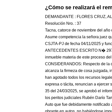
¿Cómo se realizará el re
DEMANDANTE : FLORES CRUZ, A
Resolución Nro. : 37
Tacna, catorce de noviembre del año d
Asume competencia la señora juez qu
CSJTA-PJ de fecha 04/11/2025 y funci
ANTECEDENTES ESCRITO N� 29733 -2
inmueble materia de este proceso de
CONSIDERANDOS: Respecto de la decl
alcanza la firmeza de cosa juzgada, i
han agotado todos los recursos legal
expresa o tácita, renuncian a ejerce
35 del 24/03/2025, se aprobó el inform
los peritos judiciales Rubén Darío
Auto que fue debidamente notificado a
obrante en autos, no habiéndose impu