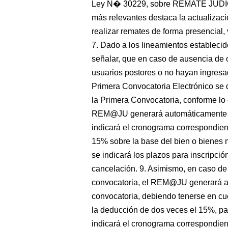
Ley N� 30229, sobre REMATE JUDI
más relevantes destaca la actualizació
realizar remates de forma presencial, v
7. Dado a los lineamientos establecid
señalar, que en caso de ausencia de o
usuarios postores o no hayan ingresad
Primera Convocatoria Electrónico se d
la Primera Convocatoria, conforme lo e
REM@JU generará automáticamente e
indicará el cronograma correspondien
15% sobre la base del bien o bienes m
se indicará los plazos para inscripció
cancelación. 9. Asimismo, en caso de
convocatoria, el REM@JU generará au
convocatoria, debiendo tenerse en cue
la deducción de dos veces el 15%, pa
indicará el cronograma correspondien