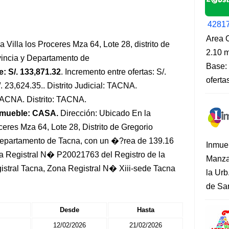
4281
Area O
Villa los Proceres Mza 64, Lote 28, distrito de
2.10 m
incia y Departamento de
Base: 
: S/. 133,871.32
. Incremento entre ofertas: S/.
oferta
. 23,624.35.. Distrito Judicial: TACNA.
 TACNA. Distrito: TACNA.
nmueble: CASA.
Dirección: Ubicado En la
eres Mza 64, Lote 28, Distrito de Gregorio
Departamento de Tacna, con un �?rea de 139.16
Inmue
ha Registral N� P20021763 del Registro de la
Manza
istral Tacna, Zona Registral N� Xiii-sede Tacna
la Urb
de San
Desde
Hasta
12/02/2026
21/02/2026