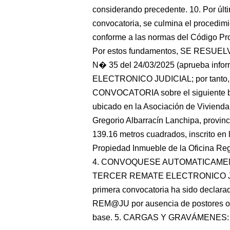
considerando precedente. 10. Por últi
convocatoria, se culmina el procedimi
conforme a las normas del Código Proc
Por estos fundamentos, SE RESUE
N� 35 del 24/03/2025 (aprueba inf
ELECTRONICO JUDICIAL; por tanto,
CONVOCATORIA sobre el siguiente 
ubicado en la Asociación de Vivienda 
Gregorio Albarracín Lanchipa, provin
139.16 metros cuadrados, inscrito en 
Propiedad Inmueble de la Oficina Reg
4. CONVOQUESE AUTOMATICAMENT
TERCER REMATE ELECTRONICO JUDIC
primera convocatoria ha sido declarado
REM@JU por ausencia de postores o n
base. 5. CARGAS Y GRAVÁMENES: Si