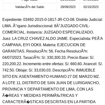
ValidaciÃ³n del Saldo
28/09/2023
02/10/2023
Expediente: 03492-2015-0-1817-JR-CO-08. Distrito Judicial:
LIMA. Ã"rgano Jurisdisccional: 8Â°JUZGADO CIVIL-
COMERCIAL. Instancia: JUZGADO ESPECIALIZADO.
Juez: LA CRUZ CHAVEZ ALDO JAIME. Especialista: PEÃ'A
CAMPANA, EIYI OOKII. Materia: EJECUCION DE
GARANTIAS. ResoluciÃ³n: 56. Fecha ResoluciÃ³n:
04/07/2023. TasaciÃ³n: S/. 330,300.33. Precio Base: S/.
220,200.22. Incremento entre ofertas: S/. 660.60. Arancel: S/.
742.50. Oblaje: S/. 33,030.03. DescripciÃ³n: INMUEBLE
SITO EN: ASENTAMIENTO HUMANO 27 DE MARZO MZ.
A LOTE 11, DISTRITO DE SAN JUAN DE LURIGANCHO,
PROVINCIA Y DEPARTAMENTO DE LIMA, CON LAS
Ã�REAS Y MEDIDAS PERIMÃ‰TRICAS Y
CARACTERÃ�STICAS DESCRITAS EN LA PARTIDA