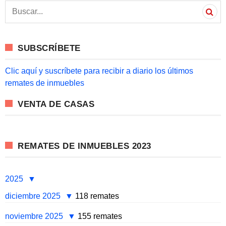
S
e
a
r
c
SUBSCRÍBETE
h
f
o
Clic aquí y suscríbete para recibir a diario los últimos
r
remates de inmuebles
:
VENTA DE CASAS
REMATES DE INMUEBLES 2023
2025
diciembre 2025
118 remates
noviembre 2025
155 remates