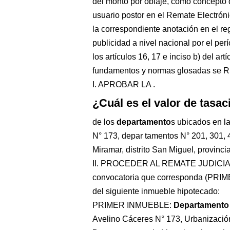
del monto por oblaje, como concepto d
usuario postor en el Remate Electrón
la correspondiente anotación en el reg
publicidad a nivel nacional por el per
los artículos 16, 17 e inciso b) del ar
fundamentos y normas glosadas se
I. APROBAR LA .
¿Cuál es el valor de tasa
de los
departamento
s ubicados en l
N° 173, depar tamentos N° 201, 301, 
Miramar, distrito San Miguel, provinci
II. PROCEDER AL REMATE JUDICI
convocatoria que corresponda (
del siguiente inmueble hipotecado:
PRIMER INMUEBLE:
Departamento
Avelino Cáceres N° 173, Urbanización