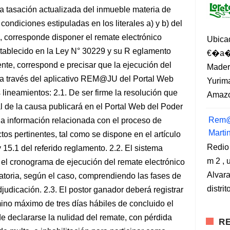
 tasación actualizada del inmueble materia de
condiciones estipuladas en los literales a) y b) del
, corresponde disponer el remate electrónico
Ubica
tablecido en la Ley N° 30229 y su R eglamento
€�a�?
nte, correspond e precisar que la ejecución del
Madero
a a través del aplicativo REM@JU del Portal Web
Yurima
s lineamientos: 2.1. De ser firme la resolución que
Amazo
al de la causa publicará en el Portal Web del Poder
Rem@
 la información relacionada con el proceso de
Marti
tos pertinentes, tal como se dispone en el artículo
Redio
y 15.1 del referido reglamento. 2.2. El sistema
m 2 , 
 cronograma de ejecución del remate electrónico
Alvara
atoria, según el caso, comprendiendo las fases de
distri
djudicación. 2.3. El postor ganador deberá registrar
mino máximo de tres días hábiles de concluido el
de declararse la nulidad del remate, con pérdida
RE