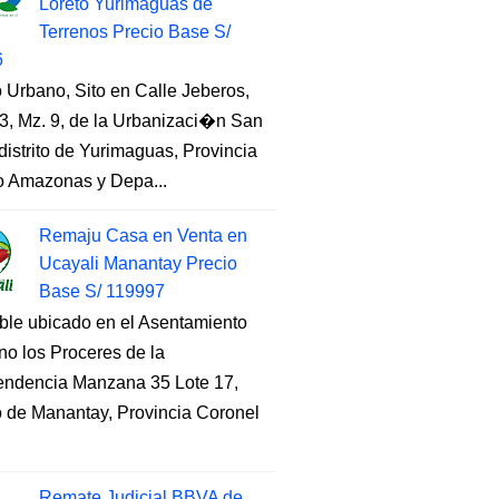
Loreto Yurimaguas de
Terrenos Precio Base S/
6
 Urbano, Sito en Calle Jeberos,
3, Mz. 9, de la Urbanizaci�n San
distrito de Yurimaguas, Provincia
to Amazonas y Depa...
Remaju Casa en Venta en
Ucayali Manantay Precio
Base S/ 119997
ble ubicado en el Asentamiento
o los Proceres de la
endencia Manzana 35 Lote 17,
to de Manantay, Provincia Coronel
Remate Judicial BBVA de