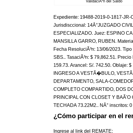
ValidaciÃ³n del Saldo
Expediente: 19488-2019-0-1817-JR-CO-
Jurisdisccional: 14Â°JUZGADO CIV
ESPECIALIZADO. Juez: ESPINO CA
MANSILLA GARRO, RUBEN. Materia:
Fecha ResoluciÃ³n: 13/06/2023. Tipo 
SBS.. TasaciÃ³n: $ 79,862.51. Precio 
159.73. Arancel: S/. 742.50. Oblaje:
INGRESO A VESTÃ�BULO, VESTÃ
DEPARTAMENTO, SALA-COMEDOR,
COMPLETO COMPARTIDO, DOS DO
PRINCIPAL CON CLOSET Y BAÃ'O 
TECHADA 73.22M2.. NÂ° inscritos: 0
¿Cómo participar en el re
Ingrese al link del REMATE: