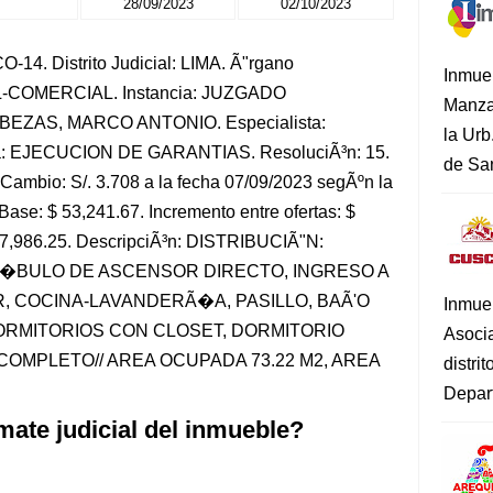
28/09/2023
02/10/2023
14. Distrito Judicial: LIMA. Ã"rgano
Inmue
IL-COMERCIAL. Instancia: JUZGADO
Manza
BEZAS, MARCO ANTONIO. Especialista:
la Urb
 EJECUCION DE GARANTIAS. ResoluciÃ³n: 15.
de San
Cambio: S/. 3.708 a la fecha 07/09/2023 segÃºn la
Base: $ 53,241.67. Incremento entre ofertas: $
 $ 7,986.25. DescripciÃ³n: DISTRIBUCIÃ"N:
�BULO DE ASCENSOR DIRECTO, INGRESO A
 COCINA-LAVANDERÃ�A, PASILLO, BAÃ'O
Inmue
RMITORIOS CON CLOSET, DORMITORIO
Asoci
COMPLETO// AREA OCUPADA 73.22 M2, AREA
distri
Depart
mate judicial del inmueble?