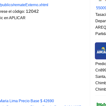
s/publico/remateExterno.xhtml
5500
12042
ese el código:
Tasaci
lic en APLICAR
Depar
AREQU
Partid
Predi
Cn899
Santa
Chimb
Chimbo
Maria Lima Precio Base $ 42690