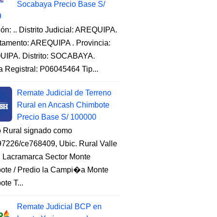
Socabaya Precio Base S/
9
ón: .. Distrito Judicial: AREQUIPA.
tamento: AREQUIPA . Provincia:
IPA. Distrito: SOCABAYA.
a Registral: P06045464 Tip...
Remate Judicial de Terreno
Rural en Ancash Chimbote
Precio Base S/ 100000
o Rural signado como
7226/ce768409, Ubic. Rural Valle
, Lacramarca Sector Monte
ote / Predio la Campi�a Monte
te T...
Remate Judicial BCP en