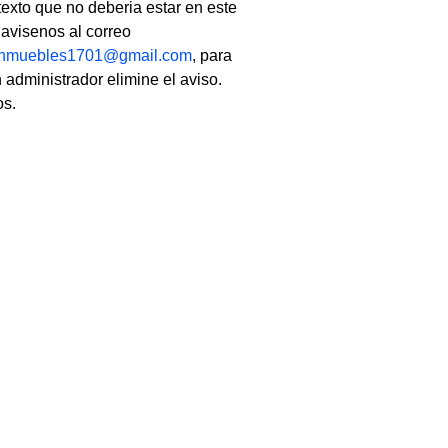
texto que no deberia estar en este
, avisenos al correo
linmuebles1701@gmail.com
, para
 administrador elimine el aviso.
os.