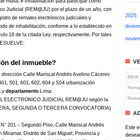
e multa, e inhabilitación para participar como
ico Judicial (REM@JU) por el plazo de un año, con
2025
istro de remates electrónicos judiciales y
íodo de inhabilitación, conforme a lo establecido en
dicie
tículo 18 de la citada Ley, respectivamente. Por tales
novie
 RESUELVE:
ción del inmueble?
VE
a dirección Calle Mariscal Andrés Avelino Cáceres
BBVA
401, 501, 601, 602, 604 y S04 urbanización
Remaj
a y
departamento
Lima:
Remat
AL ELECTRONICO JUDICIAL REM@JU según la
PRIMERA, SEGUNDA O TERCERA CONVOCATORIA)
A
N° 201 – Segundo Piso, Calle Mariscal Andrés
Este e
 Miramar, Distrito de San Miguel, Provincia y
desean