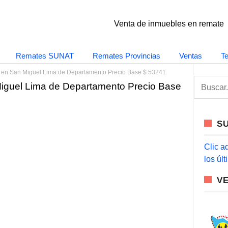
Venta de inmuebles en remate
Remates SUNAT
Remates Provincias
Ventas
T
 en San Miguel Lima de Departamento Precio Base $ 53241
S
iguel Lima de Departamento Precio Base
e
a
r
c
S
h
f
o
Clic a
r
los úl
:
V