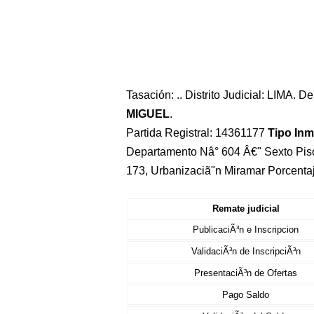
Tasación: .. Distrito Judicial: LIMA. 
MIGUEL
.
Partida Registral: 14361177
Tipo In
Departamento Nâ° 604 Â€" Sexto Pis
173, Urbanizaciã"n Miramar Porcenta
Remate judicial
PublicaciÃ³n e Inscripcion
ValidaciÃ³n de InscripciÃ³n
PresentaciÃ³n de Ofertas
Pago Saldo