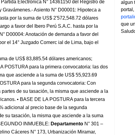
a Partida Electrónica N° 14361150 del Registro de
algun 
portal
y Gravámenes.- Asiento N° D00001: Hipoteca a
porta
hasta por la suma de US$ 2'572,548.72 dólares
que un
go a favor del Ibero Perú S.A.C. hasta por la
Salud
 N° D00004: Anotación de demanda a favor del
or el 14° Juzgado Comerc ial de Lima, bajo el
suma de US$ 83,885.54 dólares americanos;
A POSTURA para la primera convocatoria: las dos
isma que asciende a la suma de US$ 55,923.69
POSTURA para la segunda convocatoria: Con
 partes de su tasación, la misma que asciende a la
ricanos. • BASE DE LA POSTURA para la tercera
% adicional al precio base de la segunda
 de su tasación, la misma que asciende a la suma
s. SEGUNDO INMUEBLE:
Departamento
N° 301 –
velino Cáceres N° 173, Urbanización Miramar,