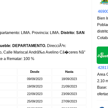
4690
Bien 
Pobla
distri
Departamento: LIMA. Provincia: LIMA.
Distrito: SAN
Cotab
mueble: DEPARTAMENTO.
DirecciÃ³n:
o, Calle Mariscal Andrã‰s Avelino Cã�ceres Nâ°
je a Rematar: 100 %
4281
Desde
Hasta
Area O
09/09/2023
18/09/2023
2.10 m
19/09/2023
21/09/2023
Base: 
oferta
22/09/2023
23/09/2023
25/09/2023
27/09/2023