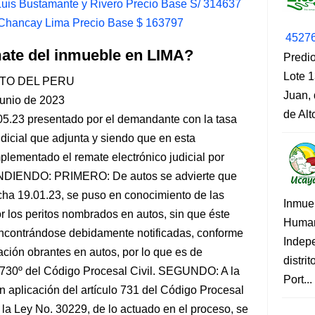
uis Bustamante y Rivero Precio Base S/ 314637
 Chancay Lima Precio Base $ 163797
4527
mate del inmueble en LIMA?
Predio
Lote 1
TO DEL PERU
Juan, 
junio de 2023
de Al
.05.23 presentado por el demandante con la tasa
udicial que adjunta y siendo que en esta
mplementado el remate electrónico judicial por
DIENDO: PRIMERO: De autos se advierte que
ha 19.01.23, se puso en conocimiento de las
Inmue
or los peritos nombrados en autos, sin que éste
Human
encontrándose debidamente notificadas, conforme
Indep
ación obrantes en autos, por lo que es de
distri
lo 730º del Código Procesal Civil. SEGUNDO: A la
Port...
en aplicación del artículo 731 del Código Procesal
e la Ley No. 30229, de lo actuado en el proceso, se