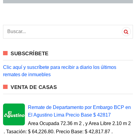
S
e
a
r
c
SUBSCRÍBETE
h
f
o
Clic aquí y suscríbete para recibir a diario los últimos
r
remates de inmuebles
:
VENTA DE CASAS
Remate de Departamento por Embargo BCP en
El Agustino Lima Precio Base $ 42817
Area Ocupada 72.36 m 2 , y Area Libre 2.10 m 2
. Tasación: $ 64,226.80. Precio Base: $ 42,817.87 .