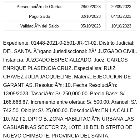
PresentaciÃ³n de Ofertas
28/09/2023
29/09/2023
Pago Saldo
02/10/2023
04/10/2023
ValidaciÃ³n del Saldo
05/10/2023
10/10/2023
Expediente: 01448-2021-0-2501-JR-CI-02. Distrito Judicial:
DEL SANTA. Ã"rgano Jurisdisccional: 2Â° JUZGADO CIVIL.
Instancia: JUZGADO ESPECIALIZADO. Juez: CARLOS
ENRIQUE PLASENCIA CRUZ. Especialista: RUIZ
CHAVEZ JULIA JACQUELINE. Materia: EJECUCION DE
GARANTIAS. ResoluciÃ³n: 10. Fecha ResoluciÃ³n:
13/09/2023. TasaciÃ³n: S/. 250,000.00. Precio Base: S/.
166,666.67. Incremento entre ofertas: S/. 500.00. Arancel: S/.
742.50. Oblaje: S/. 25,000.00. DescripciÃ³n: EN LA CALLE
10, MZ F2, DPTO B, ZONA HABILITACIÃ"N URBANA LAS
CASUARINAS SECTOR 72, LOTE 18 DEL DISTRITO DE
NUEVO CHIMBOTE, PROVINCIA DEL SANTA,