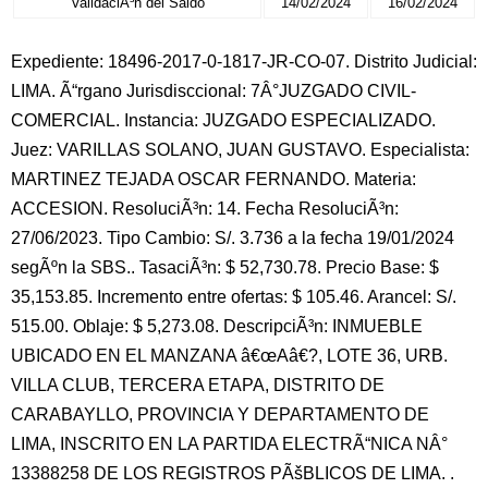
ValidaciÃ³n del Saldo
14/02/2024
16/02/2024
Expediente: 18496-2017-0-1817-JR-CO-07. Distrito Judicial:
LIMA. Ã“rgano Jurisdisccional: 7Â°JUZGADO CIVIL-
COMERCIAL. Instancia: JUZGADO ESPECIALIZADO.
Juez: VARILLAS SOLANO, JUAN GUSTAVO. Especialista:
MARTINEZ TEJADA OSCAR FERNANDO. Materia:
ACCESION. ResoluciÃ³n: 14. Fecha ResoluciÃ³n:
27/06/2023. Tipo Cambio: S/. 3.736 a la fecha 19/01/2024
segÃºn la SBS.. TasaciÃ³n: $ 52,730.78. Precio Base: $
35,153.85. Incremento entre ofertas: $ 105.46. Arancel: S/.
515.00. Oblaje: $ 5,273.08. DescripciÃ³n: INMUEBLE
UBICADO EN EL MANZANA â€œAâ€?, LOTE 36, URB.
VILLA CLUB, TERCERA ETAPA, DISTRITO DE
CARABAYLLO, PROVINCIA Y DEPARTAMENTO DE
LIMA, INSCRITO EN LA PARTIDA ELECTRÃ“NICA NÂ°
13388258 DE LOS REGISTROS PÃšBLICOS DE LIMA. .