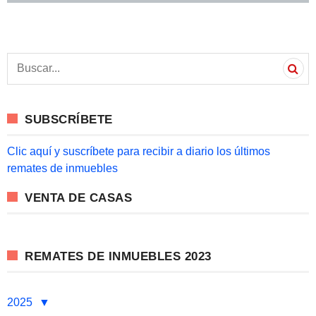
S
e
a
r
c
SUBSCRÍBETE
h
f
o
Clic aquí y suscríbete para recibir a diario los últimos
r
remates de inmuebles
:
VENTA DE CASAS
REMATES DE INMUEBLES 2023
2025