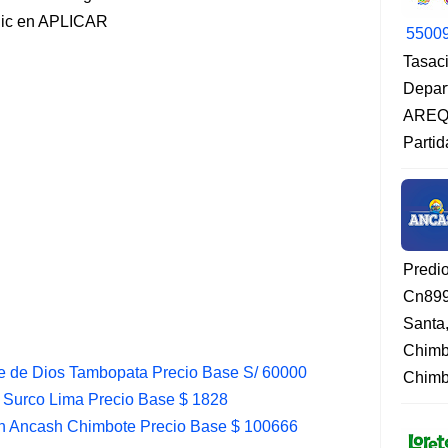
lic en APLICAR
5500
Tasaci
Depar
AREQU
Partid
Predi
Cn899
Santa
Chimb
e de Dios Tambopata Precio Base S/ 60000
Chimbo
 Surco Lima Precio Base $ 1828
n Ancash Chimbote Precio Base $ 100666