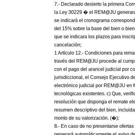
7.- Declarado desierto la primera Conv
la Ley 30229 � el REM@JU generara 
se indicará el cronograma correspond
del 15% sobre la base del bien o biene
que se indicara los plazos para inscri
cancelación;
1 Artículo 12.- Condiciones para remata
través del REM@JU procede al cumplir
con el pago del arancel judicial por c
jurisdiccional, el Consejo Ejecutivo d
electrónico judicial por REM@JU en f
tecnológicas existentes. c) Que, verifi
resolución que disponga el remate elec
resumen descriptivo del bien, incluida
monto de su valorización. (�);
8.- En caso de no presentarse ofert
generará automáticamente el aviso de