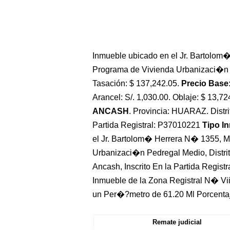
Inmueble ubicado en el Jr. Bartolo
Programa de Vivienda Urbanizaci�n Pe
Tasación: $ 137,242.05.
Precio Base:
Arancel: S/. 1,030.00. Oblaje: $ 13,72
ANCASH
. Provincia: HUARAZ. Dist
Partida Registral: P37010221
Tipo I
el Jr. Bartolom� Herrera N� 1355, 
Urbanizaci�n Pedregal Medio, Distri
Ancash, Inscrito En la Partida Regis
Inmueble de la Zona Registral N� V
un Per�?metro de 61.20 Ml Porcenta
Remate judicial