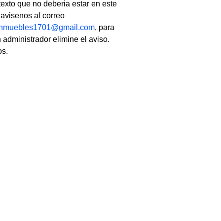
texto que no deberia estar en este
, avisenos al correo
linmuebles1701@gmail.com
, para
 administrador elimine el aviso.
os.