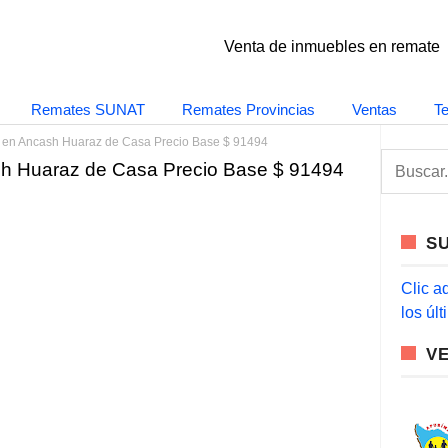
Venta de inmuebles en remate
Remates SUNAT
Remates Provincias
Ventas
T
 en Ancash Huaraz de Casa Precio Base $ 91494
S
h Huaraz de Casa Precio Base $ 91494
e
a
r
c
S
h
f
o
Clic a
r
los úl
:
V