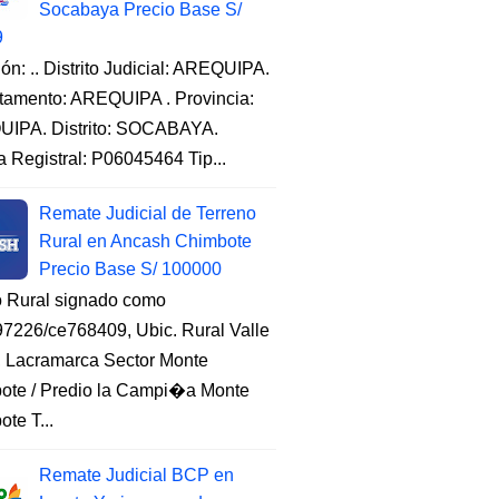
Socabaya Precio Base S/
9
ón: .. Distrito Judicial: AREQUIPA.
tamento: AREQUIPA . Provincia:
IPA. Distrito: SOCABAYA.
a Registral: P06045464 Tip...
Remate Judicial de Terreno
Rural en Ancash Chimbote
Precio Base S/ 100000
o Rural signado como
7226/ce768409, Ubic. Rural Valle
, Lacramarca Sector Monte
ote / Predio la Campi�a Monte
te T...
Remate Judicial BCP en