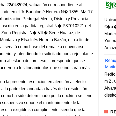
ha 22/04/2024, valuación correspondiente al
icado en el Jr. Bartolomé Herrera N� 1355, Mz. 17
anización Pedregal Medio, Distrito y Provincia
Ubica
nscrito en la partida registral N� P37010221 del
€�a�?
a Zona Registral N� VII � Sede Huaraz, de
Madero
ntalvo y Elsa Inés Herrera Bazán, ello a fin de
Yurima
cual servirá como base del remate a convocarse.
Amazo
nterior y, atendiendo lo solicitado por la ejecutante
Rem@
erdo al estado del proceso, corresponde que se
Marti
e acuerdo a los lineamientos que se indicarán más
Redio
m 2 , 
do la presente resolución en atención al efecto
Alvara
 a la parte demandada a través de la resolución
distri
como ha sido determinado por la doctrina se tiene
to suspensivo supone el mantenimiento de la
 resulta exigible su cumplimiento; siendo que tal
RE