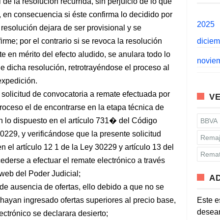
 de la resolución recurrida, sin perjuicio de lo que
al, en consecuencia si éste confirma lo decidido por
2025
a resolución dejara de ser provisional y se
irme; por el contrario si se revoca la resolución
dicie
en mérito del efecto aludido, se anulara todo lo
novie
e dicha resolución, retrotrayéndose el proceso al
expedición.
a solicitud de convocatoria a remate efectuada por
VE
proceso el de encontrarse en la etapa técnica de
n lo dispuesto en el artículo 731� del Código
BBVA
0229, y verificándose que la presente solicitud
Remaj
 el artículo 12 1 de la Ley 30229 y artículo 13 del
Remat
ederse a efectuar el remate electrónico a través
web del Poder Judicial;
A
de ausencia de ofertas, ello debido a que no se
 hayan ingresado ofertas superiores al precio base,
Este e
desean
ctrónico se declarara desierto;