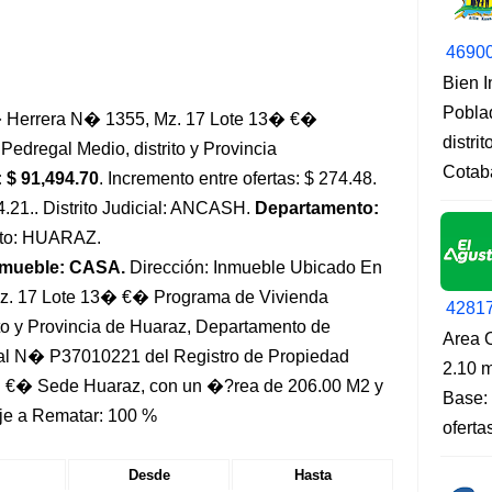
4690
Bien 
Pobla
m� Herrera N� 1355, Mz. 17 Lote 13� €�
distri
dregal Medio, distrito y Provincia
Cotab
 $ 91,494.70
. Incremento entre ofertas: $ 274.48.
4.21.. Distrito Judicial: ANCASH.
Departamento:
rito: HUARAZ.
nmueble: CASA.
Dirección: Inmueble Ubicado En
Mz. 17 Lote 13� €� Programa de Vivienda
4281
to y Provincia de Huaraz, Departamento de
Area O
tral N� P37010221 del Registro de Propiedad
2.10 m
ii €� Sede Huaraz, con un �?rea de 206.00 M2 y
Base: 
je a Rematar: 100 %
oferta
Desde
Hasta