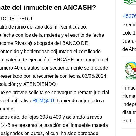
emate del inmueble en ANCASH?
4527
TO DEL PERU
Predio
ro de junio del año dos mil veinticuatro.
Lote 1
cha con los de la materia y el escrito de fecha
Juan, 
. Jácome Rivas � abogada del BANCO DE
de Al
tenido y habiéndose adjuntado el certificado
 bien materia de ejecución TENGASE por cumplido el
número 40 de autos, consecuentemente se procede
 presentado por la recurrente con fecha 03/05/2024,
resolución; y, ATENDIENDO:
Inmue
 que se provee solicita se convoque a remate judicial
Human
s del aplicativo
REM@JU
, habiendo adjuntado a
Indep
ndiente.
distri
uados que, de fojas 398 a 409 y aclarado a raves
Port...
414-B se presentó la tasación del inmueble materia
 designados en autos, el cual ha sido aprobado