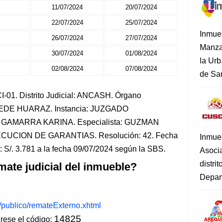
11/07/2024
20/07/2024
22/07/2024
25/07/2024
Inmue
26/07/2024
27/07/2024
Manza
30/07/2024
01/08/2024
la Urb
02/08/2024
07/08/2024
de San
-01. Distrito Judicial: ANCASH. Órgano
 SEDE HUARAZ. Instancia: JUZGADO
GAMARRA KARINA. Especialista: GUZMAN
ECUCION DE GARANTIAS. Resolución: 42. Fecha
Inmue
 S/. 3.781 a la fecha 09/07/2024 según la SBS.
Asoci
distri
mate judicial del inmueble?
Depart
s/publico/remateExterno.xhtml
14825
ese el código: