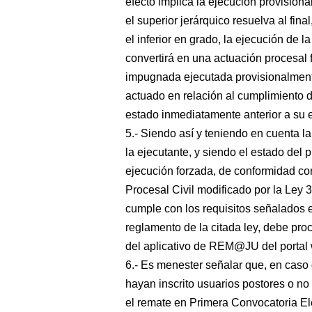
efecto implica la ejecución provisional
el superior jerárquico resuelva al fin
el inferior en grado, la ejecución de l
convertirá en una actuación procesal f
impugnada ejecutada provisionalmente 
actuado en relación al cumplimiento d
estado inmediatamente anterior a su 
5.- Siendo así y teniendo en cuenta l
la ejecutante, y siendo el estado del 
ejecución forzada, de conformidad co
Procesal Civil modificado por la Ley 3
cumple con los requisitos señalados en
reglamento de la citada ley, debe proc
del aplicativo de REM@JU del portal 
6.- Es menester señalar que, en caso 
hayan inscrito usuarios postores o no
el remate en Primera Convocatoria Ele