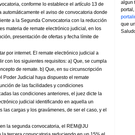
algun 
ocatoria, conforme lo establece el artículo 13 de
portal
automáticamente el aviso de convocatoria donde
porta
iente a la Segunda Convocatoria con la reducción
que un
s materia de remate electrónico judicial, en los
Salud
pción, presentación de ofertas y fecha límite de
r por internet. El remate electrónico judicial a
 con los siguientes requisitos: a) Que, se cumpla
oncepto de remate. b) Que, en su circunscripción
el Poder Judicial haya dispuesto el remate
unción de las facilidades y condiciones
cadas las condiciones anteriores, el juez dicte la
trónico judicial identificando en aquella un
s las cargas y los gravámenes, de ser el caso, y el
as en la segunda convocatoria, el REM@JU
 la tercera convocatoria reduciendo en un 15% el