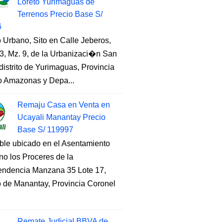
Loreto Yurimaguas de
Terrenos Precio Base S/
6
 Urbano, Sito en Calle Jeberos,
3, Mz. 9, de la Urbanizaci�n San
distrito de Yurimaguas, Provincia
to Amazonas y Depa...
Remaju Casa en Venta en
Ucayali Manantay Precio
Base S/ 119997
ble ubicado en el Asentamiento
o los Proceres de la
endencia Manzana 35 Lote 17,
to de Manantay, Provincia Coronel
Remate Judicial BBVA de