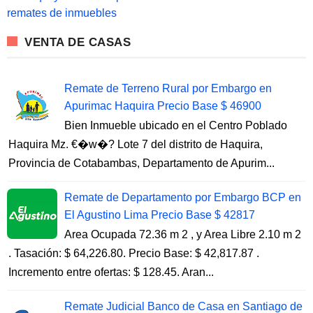
r
remates de inmuebles
:
VENTA DE CASAS
Remate de Terreno Rural por Embargo en
Apurimac Haquira Precio Base $ 46900
Bien Inmueble ubicado en el Centro Poblado
Haquira Mz. €�w�? Lote 7 del distrito de Haquira,
Provincia de Cotabambas, Departamento de Apurim...
Remate de Departamento por Embargo BCP en
El Agustino Lima Precio Base $ 42817
Area Ocupada 72.36 m 2 , y Area Libre 2.10 m 2
. Tasación: $ 64,226.80. Precio Base: $ 42,817.87 .
Incremento entre ofertas: $ 128.45. Aran...
Remate Judicial Banco de Casa en Santiago de