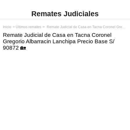
Remates Judiciales
Inicio
Últimos remates
Remate Judicial de Casa en Tacna Coronel Gregorio Albarracin Lanchipa Precio Base S/ 90872
Remate Judicial de Casa en Tacna Coronel
Gregorio Albarracin Lanchipa Precio Base S/
90872 🏡