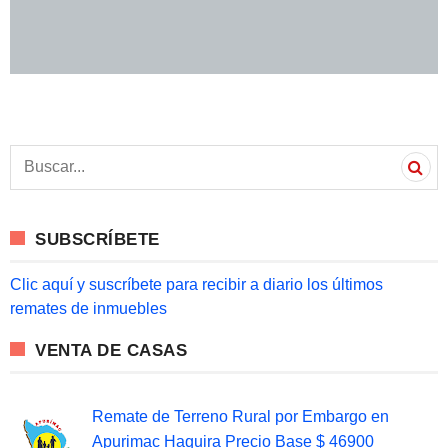
S
e
a
r
c
SUBSCRÍBETE
h
f
o
Clic aquí y suscríbete para recibir a diario los últimos
r
remates de inmuebles
:
VENTA DE CASAS
Remate de Terreno Rural por Embargo en
Apurimac Haquira Precio Base $ 46900