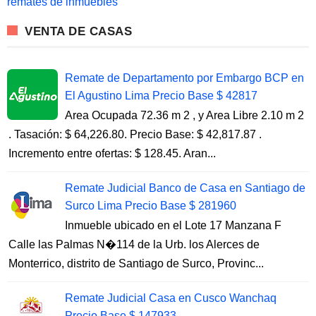
remates de inmuebles
:
VENTA DE CASAS
Remate de Departamento por Embargo BCP en
El Agustino Lima Precio Base $ 42817
Area Ocupada 72.36 m 2 , y Area Libre 2.10 m 2
. Tasación: $ 64,226.80. Precio Base: $ 42,817.87 .
Incremento entre ofertas: $ 128.45. Aran...
Remate Judicial Banco de Casa en Santiago de
Surco Lima Precio Base $ 281960
Inmueble ubicado en el Lote 17 Manzana F
Calle las Palmas N�114 de la Urb. los Alerces de
Monterrico, distrito de Santiago de Surco, Provinc...
Remate Judicial Casa en Cusco Wanchaq
Precio Base $ 147933