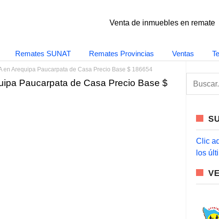
Venta de inmuebles en remate
Remates SUNAT
Remates Provincias
Ventas
T
A en Arequipa Paucarpata de Casa Precio Base $ 186654
S
uipa Paucarpata de Casa Precio Base $
e
a
r
c
S
h
f
o
Clic a
r
los úl
:
V