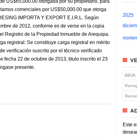
de US$65,000.00 otorgada por su propietario, para
éstamos comerciales por US$50,000.00 que otorga
2025
 DESING IMPORTA Y EXPORT E.I.R.L. Según
dicie
iembre de 2012, conforme es de verse en la copia
del Registro de la Propiedad Inmueble de Arequipa.
novie
registral: Se constituye carga registral en mérito
de verificación suscrito por el técnico verificado
echa 22 de octubre de 2013, titulo inscrito el 23
VE
éngase presente.
BBVA
Remaj
Remat
A
Este e
desean