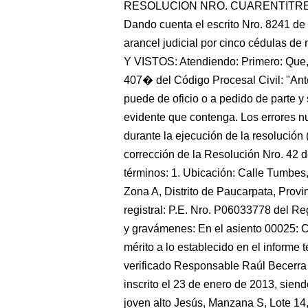
RESOLUCION NRO. CUARENTITRES Lima
Dando cuenta el escrito Nro. 8241 de 
arancel judicial por cinco cédulas de 
Y VISTOS: Atendiendo: Primero: Que, 
407� del Código Procesal Civil: "Ante
puede de oficio o a pedido de parte y s
evidente que contenga. Los errores nu
durante la ejecución de la resolución
corrección de la Resolución Nro. 42 d
términos: 1. Ubicación: Calle Tumbes
Zona A, Distrito de Paucarpata, Provi
registral: P.E. Nro. P06033778 del R
y gravámenes: En el asiento 00025: Ca
mérito a lo establecido en el informe t
verificado Responsable Raúl Becerra 
inscrito el 23 de enero de 2013, sien
joven alto Jesús, Manzana S, Lote 14,