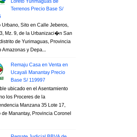
Loreto Yurimaguas de
Terrenos Precio Base S/
6
 Urbano, Sito en Calle Jeberos,
3, Mz. 9, de la Urbanizaci�n San
distrito de Yurimaguas, Provincia
to Amazonas y Depa...
Remaju Casa en Venta en
Ucayali Manantay Precio
Base S/ 119997
ble ubicado en el Asentamiento
o los Proceres de la
endencia Manzana 35 Lote 17,
to de Manantay, Provincia Coronel
Remate Judicial BBVA de