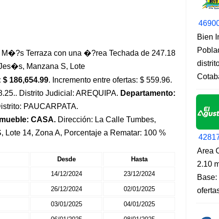
4690
Bien 
Pobla
s M�?s Terraza con una �?rea Techada de 247.18
distri
 Jes�s, Manzana S, Lote
Cotab
 $ 186,654.99
. Incremento entre ofertas: $ 559.96.
8.25.. Distrito Judicial: AREQUIPA.
Departamento:
Distrito: PAUCARPATA.
nmueble: CASA.
Dirección: La Calle Tumbes,
 Lote 14, Zona A, Porcentaje a Rematar: 100 %
4281
Area O
Desde
Hasta
2.10 m
14/12/2024
23/12/2024
Base: 
26/12/2024
02/01/2025
oferta
03/01/2025
04/01/2025