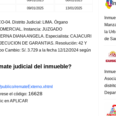
06/01/2025
08/01/2025
09/01/2025
13/01/2025
Inmue
-04. Distrito Judicial: LIMA. Órgano
Manza
-COMERCIAL. Instancia: JUZGADO
la Urb
ERNA DIANA ANGELA. Especialista: CAJACURI
de San
JECUCION DE GARANTIAS. Resolución: 42 Y
po Cambio: S/. 3.729 a la fecha 12/12/2024 según
mate judicial del inmueble?
Inmue
Asoci
distri
s/publico/remateExterno.xhtml
Depart
16628
ese el código:
lic en APLICAR