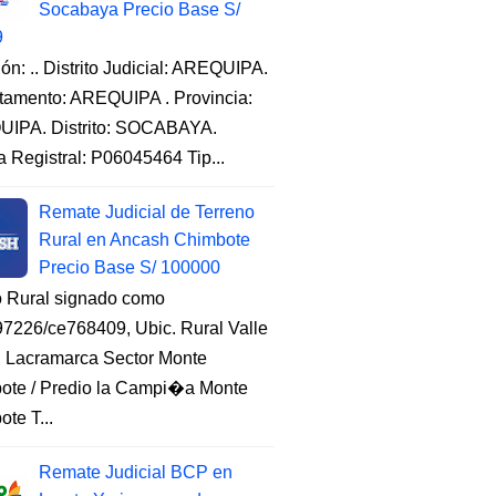
Socabaya Precio Base S/
9
ón: .. Distrito Judicial: AREQUIPA.
tamento: AREQUIPA . Provincia:
IPA. Distrito: SOCABAYA.
a Registral: P06045464 Tip...
Remate Judicial de Terreno
Rural en Ancash Chimbote
Precio Base S/ 100000
o Rural signado como
7226/ce768409, Ubic. Rural Valle
, Lacramarca Sector Monte
ote / Predio la Campi�a Monte
te T...
Remate Judicial BCP en