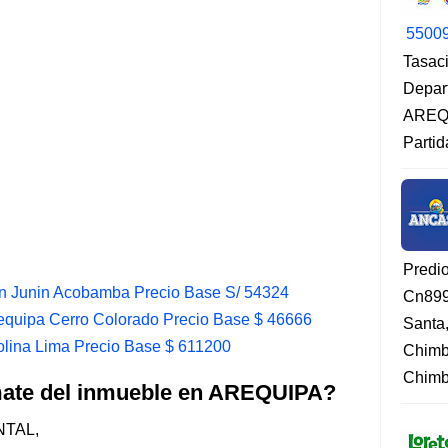
5500
Tasaci
Depar
AREQU
Partid
Predi
n Junin Acobamba Precio Base S/ 54324
Cn899
equipa Cerro Colorado Precio Base $ 46666
Santa
olina Lima Precio Base $ 611200
Chimb
Chimbo
emate del inmueble en AREQUIPA?
TAL,