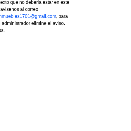
texto que no deberia estar en este
, avisenos al correo
linmuebles1701@gmail.com
, para
 administrador elimine el aviso.
os.