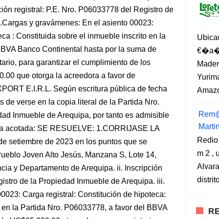
ión registral: P.E. Nro. P06033778 del Registro de
3.Cargas y gravámenes: En el asiento 00023:
eca : Constituida sobre el inmueble inscrito en la
Ubica
BBVA Banco Continental hasta por la suma de
€�a�?
rio, para garantizar el cumplimiento de los
Madero
.00 que otorga la acreedora a favor de
Yurima
 E.I.R.L. Según escritura pública de fecha
Amazo
de verse en la copia literal de la Partida Nro.
Rem@
ad Inmueble de Arequipa, por tanto es admisible
Marti
 norma acotada: SE RESUELVE: 1.CORRIJASE LA
Redio
 setiembre de 2023 en los puntos que se
m 2 , 
 Pueblo Joven Alto Jesús, Manzana S, Lote 14,
Alvara
ncia y Departamento de Arequipa. ii. Inscripción
distri
istro de la Propiedad Inmueble de Arequipa. iii.
023: Carga registral: Constitución de hipoteca:
o en la Partida Nro. P06033778, a favor del BBVA
RE