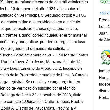
, treintiuno de enero de dos mil veinticuatro
fecha 10 de enero del año 2024: a los autos el
4527
notificación: Al Principal y Segundo otrosí: AUTOS
Predio
de conformidad a lo establecido en el artículo
Lote 1
s que la resolución cause ejecutoria, el Juez
Juan, 
in trámite alguno, corregir cualquier error material
de Al
méricos y ortográficos pueden corregirse incluso
 (�); Segundo: El demandante solicita la
e fecha 22 de setiembre de 2023, en los siguientes
, Pueblo Joven Alto Jesús, Manzana 5, Lote 14,
ncia y Departamento de Arequipa; 2. Inscripción
Inmue
egistro de la Propiedad Inmueble de Lima, 3.Cargas
Human
rga registral: Se constituye carga registral en
Indep
écnico de verificación suscrito por el técnico
distri
Beisaga de fecha 22 de octubre de 2013, titulo
Port...
do lo correcto 1.Ubicación: Calle Tumbes, Pueblo
 Zona A, Distrito de Paucarpata, Provincia y