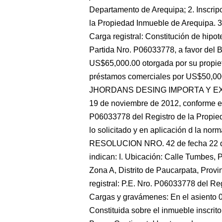
Departamento de Arequipa; 2. Inscripc
la Propiedad Inmueble de Arequipa. 
Carga registral: Constitución de hipot
Partida Nro. P06033778, a favor del 
US$65,000.00 otorgada por su propieta
préstamos comerciales por US$50,000
JHORDANS DESING IMPORTA Y EXPORT
19 de noviembre de 2012, conforme es 
P06033778 del Registro de la Propied
lo solicitado y en aplicación d la
RESOLUCION NRO. 42 de fecha 22 de
indican: I. Ubicación: Calle Tumbes,
Zona A, Distrito de Paucarpata, Provi
registral: P.E. Nro. P06033778 del Reg
Cargas y gravámenes: En el asiento 00
Constituida sobre el inmueble inscrit