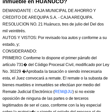
inmueble en HUANUCO?
DEMANDANTE : CAJA MUNICIPAL DE AHORRO Y
CREDITO DE AREQUIPA S.A. - CAJA AREQUIPA.
RESOLUCION NO. 21 Huánuco, tres de julio del Del dos
mil veintitrés.
AUTOS Y VISTOS: Por revisado loa autos y conforme a su
estado, y;
CONSIDERANDO:
PRIMERO: Conforme lo dispone el primer párrafo del
artículo 731� del Código Procesal Civil, modificado por Ley
No. 30229 �Aprobada la tasación o siendo innecesaria
esta, el Juez convocará a remate. El remate o la subasta de
bienes muebles e inmuebles se efectúan por medio del
Remate Judicial Electrónico (
REM@JU
) si no existe
oposición de ninguna de las partes o de terceros
legitimados de ser el caso, conforme con la ley especial
sobre la materia�; y siendo el estado del proceso el de