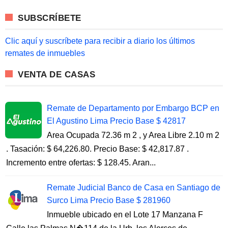
r
c
SUBSCRÍBETE
h
f
o
Clic aquí y suscríbete para recibir a diario los últimos
r
remates de inmuebles
:
VENTA DE CASAS
Remate de Departamento por Embargo BCP en
El Agustino Lima Precio Base $ 42817
Area Ocupada 72.36 m 2 , y Area Libre 2.10 m 2
. Tasación: $ 64,226.80. Precio Base: $ 42,817.87 .
Incremento entre ofertas: $ 128.45. Aran...
Remate Judicial Banco de Casa en Santiago de
Surco Lima Precio Base $ 281960
Inmueble ubicado en el Lote 17 Manzana F