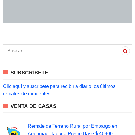
S
e
a
r
c
SUBSCRÍBETE
h
f
o
Clic aquí y suscríbete para recibir a diario los últimos
r
remates de inmuebles
:
VENTA DE CASAS
Remate de Terreno Rural por Embargo en
Apurimac Haquira Precio Base $ 46900