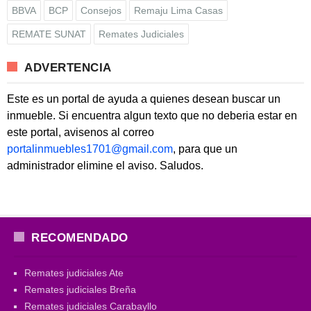
BBVA
BCP
Consejos
Remaju Lima Casas
REMATE SUNAT
Remates Judiciales
ADVERTENCIA
Este es un portal de ayuda a quienes desean buscar un
inmueble. Si encuentra algun texto que no deberia estar en
este portal, avisenos al correo
portalinmuebles1701@gmail.com
, para que un
administrador elimine el aviso. Saludos.
RECOMENDADO
Remates judiciales Ate
Remates judiciales Breña
Remates judiciales Carabayllo