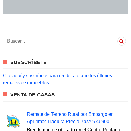
S
e
a
r
c
SUBSCRÍBETE
h
f
o
Clic aquí y suscríbete para recibir a diario los últimos
r
remates de inmuebles
:
VENTA DE CASAS
Remate de Terreno Rural por Embargo en
Apurimac Haquira Precio Base $ 46900
Bien Inmueble ubicado en el Centro Poblado