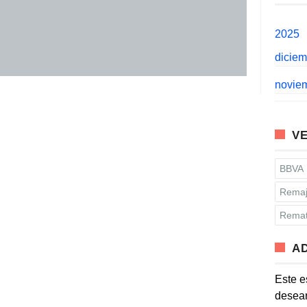
2025
dicie
novie
VE
BBVA
Remaj
Remat
A
Este e
desean