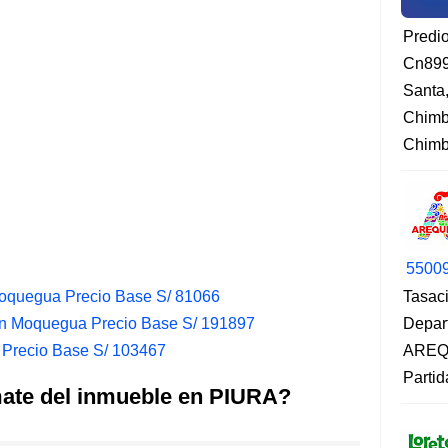
Predi
Cn899
Santa
Chimb
Chimbo
5500
Moquegua Precio Base S/ 81066
Tasaci
en Moquegua Precio Base S/ 191897
Depar
 Precio Base S/ 103467
AREQU
Partid
mate del inmueble en PIURA?