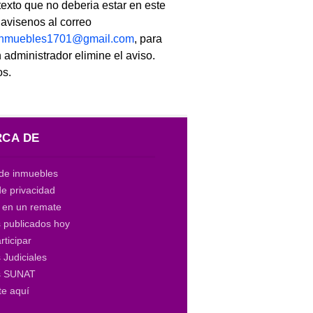
texto que no deberia estar en este
, avisenos al correo
linmuebles1701@gmail.com
, para
 administrador elimine el aviso.
os.
CA DE
de inmuebles
de privacidad
a en un remate
 publicados hoy
ticipar
Judiciales
s SUNAT
te aquí