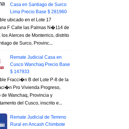
Casa en Santiago de Surco
Lima Precio Base $ 281960
ble ubicado en el Lote 17
na F Calle las Palmas N�114 de
. los Alerces de Monterrico, distrito
tiago de Surco, Provinc...
Remate Judicial Casa en
Cusco Wanchaq Precio Base
$ 147933
ble Fracci�n B del Lote P-8 de la
aci�n Pro Vivienda Progreso,
to de Wanchaq, Provincia y
amento del Cusco, inscrito e...
Remate Judicial de Terreno
Rural en Ancash Chimbote