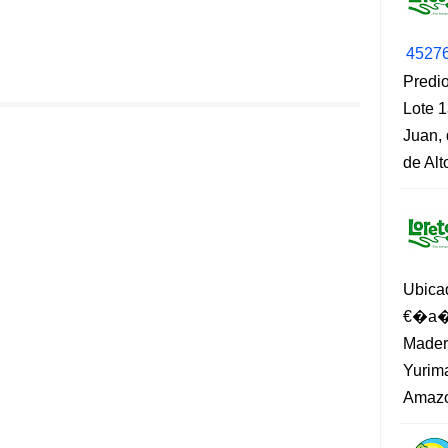
4527
Predio
Lote 1
Juan, 
de Al
Ubica
€�a�?
Madero
Yurima
Amazo