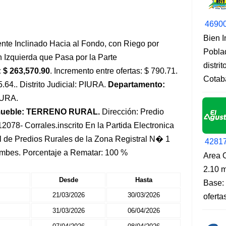
4690
Bien 
nte Inclinado Hacia al Fondo, con Riego por
Pobla
Izquierda que Pasa por la Parte
distri
 $ 263,570.90
. Incremento entre ofertas: $ 790.71.
Cotab
5.64.. Distrito Judicial: PIURA.
Departamento:
PIURA.
mueble: TERRENO RURAL.
Dirección: Predio
 12078- Corrales.inscrito En la Partida Electronica
 de Predios Rurales de la Zona Registral N� 1
4281
umbes. Porcentaje a Rematar: 100 %
Area O
2.10 m
Desde
Hasta
Base: 
21/03/2026
30/03/2026
oferta
31/03/2026
06/04/2026