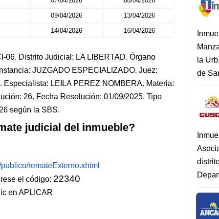
07/04/2026
08/04/2026
09/04/2026
13/04/2026
14/04/2026
16/04/2026
Inmue
Manza
-06. Distrito Judicial: LA LIBERTAD. Órgano
la Urb
. Instancia: JUZGADO ESPECIALIZADO. Juez:
de San
pecialista: LEILA PEREZ NOMBERA. Materia:
n: 26. Fecha Resolución: 01/09/2025. Tipo
026 según la SBS.
mate judicial del inmueble?
Inmue
Asoci
distri
s/publico/remateExterno.xhtml
Depart
22340
ese el código:
lic en APLICAR