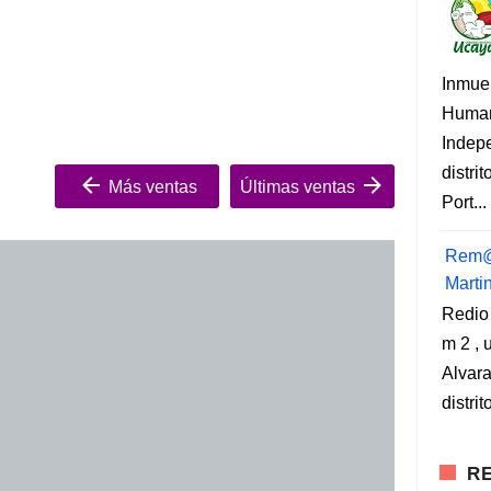
Inmue
Human
Indep
distri
Más ventas
Últimas ventas
Port...
Rem@
Marti
Redio
m 2 , 
Alvara
distri
RE