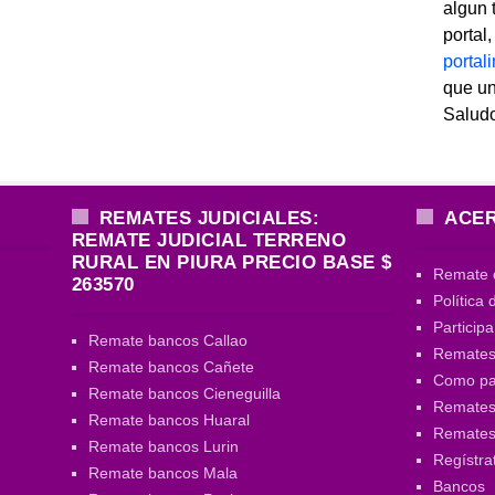
algun 
portal
porta
que un
Salud
REMATES JUDICIALES:
ACER
REMATE JUDICIAL TERRENO
RURAL EN PIURA PRECIO BASE $
Remate 
263570
Política 
Particip
Remate bancos Callao
Remates
Remate bancos Cañete
Como par
Remate bancos Cieneguilla
Remates 
Remate bancos Huaral
Remate
Remate bancos Lurin
Regístra
Remate bancos Mala
Bancos