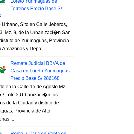
Loreto Yurimaguas de
Terrenos Precio Base S/
6
 Urbano, Sito en Calle Jeberos,
3, Mz. 9, de la Urbanizaci�n San
distrito de Yurimaguas, Provincia
to Amazonas y Depa...
Remate Judicial BBVA de
Casa en Loreto Yurimaguas
Precio Base S/ 286168
do en la Calle 15 de Agosto Mz
 Lote 3 Urbanizaci�n los
s de la Ciudad y distrito de
guas, Provincia de Alto
nas ...
Remaju Casa en Venta en