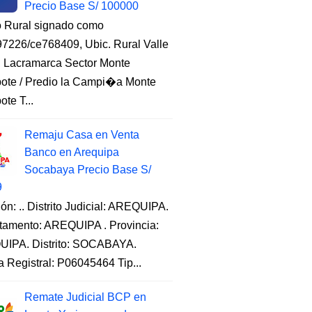
Precio Base S/ 100000
o Rural signado como
7226/ce768409, Ubic. Rural Valle
, Lacramarca Sector Monte
ote / Predio la Campi�a Monte
te T...
Remaju Casa en Venta
Banco en Arequipa
Socabaya Precio Base S/
9
ón: .. Distrito Judicial: AREQUIPA.
tamento: AREQUIPA . Provincia:
IPA. Distrito: SOCABAYA.
a Registral: P06045464 Tip...
Remate Judicial BCP en