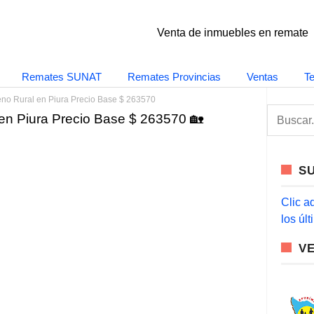
Venta de inmuebles en remate
Remates SUNAT
Remates Provincias
Ventas
T
eno Rural en Piura Precio Base $ 263570
S
 en Piura Precio Base $ 263570 🏡
e
a
r
c
S
h
f
o
Clic a
r
los úl
:
V