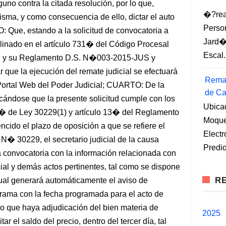
no contra la citada resolución, por lo que,
�?rea
sma, y como consecuencia de ello, dictar el auto
Perso
Que, estando a la solicitud de convocatoria a
Jard�
plinado en el artículo 731� del Código Procesal
Escal.
29 y su Reglamento D.S. N�003-2015-JUS y
r que la ejecución del remate judicial se efectuará
Remat
ortal Web del Poder Judicial; CUARTO: De la
de Ca
ficándose que la presente solicitud cumple con los
Ubica
12� de Ley 30229(1) y artículo 13� del Reglamento
Moqueg
cido el plazo de oposición a que se refiere el
Elect
 N� 30229, el secretario judicial de la causa
Predio
 convocatoria con la información relacionada con
cial y demás actos pertinentes, tal como se dispone
RE
 cual generará automáticamente el aviso de
rama con la fecha programada para el acto de
o que haya adjudicación del bien materia de
2025
ar el saldo del precio, dentro del tercer día, tal