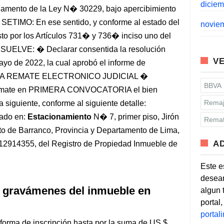
dicie
eglamento de la Ley N� 30229, bajo apercibimiento
; SETIMO: En ese sentido, y conforme al estado del
novie
sto por los Artículos 731� y 736� inciso uno del
ESUELVE: � Declarar consentida la resolución
VE
yo de 2022, la cual aprobó el informe de
AR A REMATE ELECTRONICO JUDICIAL �
BBVA
remate en PRIMERA CONVOCATORIA el bien
Remaj
 siguiente, conforme al siguiente detalle:
ado en:
Estacionamiento
N� 7, primer piso, Jirón
Remat
to de Barranco, Provincia y Departamento de Lima,
A
� 12914355, del Registro de Propiedad Inmueble de
Este e
desean
 gravámenes del inmueble en
algun 
portal
porta
orma de inscripción hasta por la suma de US $.