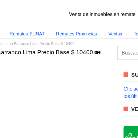
Venta de inmuebles en remate
Remates SUNAT
Remates Provincias
Ventas
T
iento en Barranco Lima Precio Base $ 10400
S
Barranco Lima Precio Base $ 10400 🏡
e
a
r
c
S
h
f
o
Clic a
r
los úl
:
V