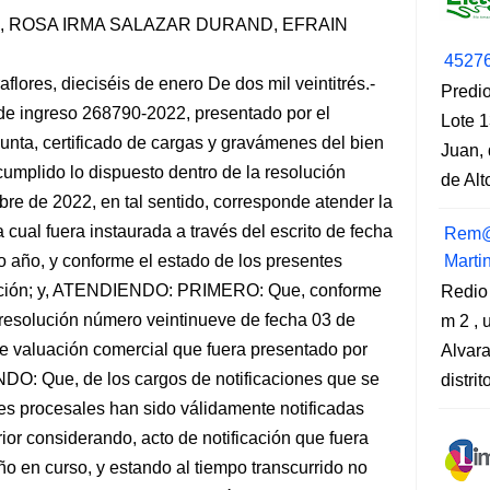
, ROSA IRMA SALAZAR DURAND, EFRAIN
4527
ores, dieciséis de enero De dos mil veintitrés.-
Predio
de ingreso 268790-2022, presentado por el
Lote 1
djunta, certificado de cargas y gravámenes del bien
Juan, 
cumplido lo dispuesto dentro de la resolución
de Al
re de 2022, en tal sentido, corresponde atender la
a cual fuera instaurada a través del escrito de fecha
Rem@
do año, y conforme el estado de los presentes
Marti
olución; y, ATENDIENDO: PRIMERO: Que, conforme
Redio
 resolución número veintinueve de fecha 03 de
m 2 , 
e valuación comercial que fuera presentado por
Alvara
DO: Que, de los cargos de notificaciones que se
distri
tes procesales han sido válidamente notificadas
ior considerando, acto de notificación que fuera
o en curso, y estando al tiempo transcurrido no