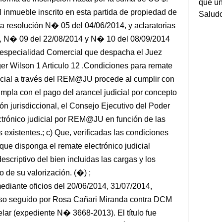
que un
 inmueble inscrito en esta partida de propiedad de
Salud
a resolución N� 05 del 04/06/2014, y aclaratorias
, N� 09 del 22/08/2014 y N� 10 del 08/09/2014
bespecialidad Comercial que despacha el Juez
ger Wilson 1 Articulo 12 .Condiciones para remate
udicial a través del REM@JU procede al cumplir con
umpla con el pago del arancel judicial por concepto
ón jurisdiccional, el Consejo Ejecutivo del Poder
ectrónico judicial por REM@JU en función de las
 existentes.; c) Que, verificadas las condiciones
n que disponga el remate electrónico judicial
scriptivo del bien incluidas las cargas y los
 de su valorización. (�) ;
ediante oficios del 20/06/2014, 31/07/2014,
eso seguido por Rosa Cañari Miranda contra DCM
ar (expediente N� 3668-2013). El título fue