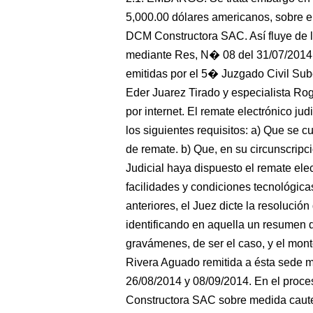
5,000.00 dólares americanos, sobre el
DCM Constructora SAC. Así fluye de l
mediante Res, N� 08 del 31/07/2014
emitidas por el 5� Juzgado Civil Su
Eder Juarez Tirado y especialista Ro
por internet. El remate electrónico j
los siguientes requisitos: a) Que se c
de remate. b) Que, en su circunscripci
Judicial haya dispuesto el remate el
facilidades y condiciones tecnológicas
anteriores, el Juez dicte la resolució
identificando en aquella un resumen de
gravámenes, de ser el caso, y el monto
Rivera Aguado remitida a ésta sede m
26/08/2014 y 08/09/2014. En el proc
Constructora SAC sobre medida cautel