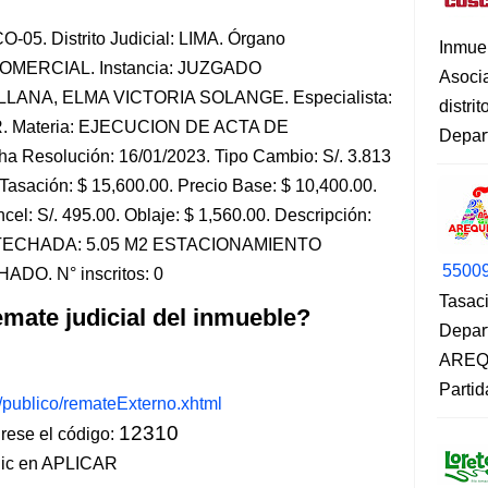
-05. Distrito Judicial: LIMA. Órgano
Inmue
-COMERCIAL. Instancia: JUZGADO
Asoci
LANA, ELMA VICTORIA SOLANGE. Especialista:
distri
 Materia: EJECUCION DE ACTA DE
Depart
 Resolución: 16/01/2023. Tipo Cambio: S/. 3.813
Tasación: $ 15,600.00. Precio Base: $ 10,400.00.
ncel: S/. 495.00. Oblaje: $ 1,560.00. Descripción:
 TECHADA: 5.05 M2 ESTACIONAMIENTO
5500
O. N° inscritos: 0
Tasaci
mate judicial del inmueble?
Depar
AREQU
Partid
s/publico/remateExterno.xhtml
12310
ese el código:
lic en APLICAR