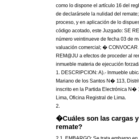
como lo dispone el artículo 16 del r
de declarársele la nulidad del remate
proceso, y en aplicación de lo dispue
código acotado, este Juzgado: SE R
número veintinueve de fecha 03 de ma
valuación comercial; � CONVOC
REM@JU a efectos de proceder al 
inmueble materia de ejecución forzada
1. DESCRIPCION: A).- Inmueble ubic
Mariano de los Santos N� 113, Distri
inscrito en la Partida Electrónica N
Lima, Oficina Registral de Lima.
2.
�Cuáles son las cargas y
remate?
2.1. EMBARGO: Se trata embargo en f