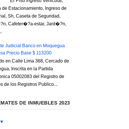
Er Piso Ingreso Vehicular,
 de Estacionamiento, Ingreso de
nal, Sh, Caseta de Seguridad,
?n, Cafeter�?a-estar, Jard�?n,
..
e Judicial Banco en Moquegua
sa Precio Base $ 113200
do en Calle Lima 368, Cercado de
ua, Inscrita en la Partida
ronica 05002083 del Registro de
s de los Registros Publico...
MATES DE INMUEBLES 2023