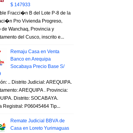
$ 147933
ble Fracci�n B del Lote P-8 de la
aci�n Pro Vivienda Progreso,
to de Wanchaq, Provincia y
amento del Cusco, inscrito e...
Remaju Casa en Venta
Banco en Arequipa
Socabaya Precio Base S/
9
ón: .. Distrito Judicial: AREQUIPA.
tamento: AREQUIPA . Provincia:
IPA. Distrito: SOCABAYA.
a Registral: P06045464 Tip...
Remate Judicial BBVA de
Casa en Loreto Yurimaguas