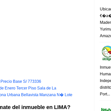
Ubica
€�a�?
Madero
Yurima
Amazo
Inmue
Human
Indep
Precio Base S/ 773336
distri
 de Enero Tercer Piso Sala de La
Port...
Zona Urbana Bellavista Manzana N� Lote
mate del inmueble en LIMA?