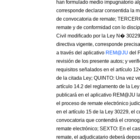
han formulado medio impugnatorio algu
corresponde declarar consentida la mi
de convocatoria de remate; TERCERO: 
remate y de conformidad con lo disci
Civil modificado por la Ley N� 302
directiva vigente, corresponde precisa
a través del aplicativo
REM@JU
del P
revisión de los presente autos; y veri
requisitos señalados en el artículo 
de la citada Ley; QUINTO: Una vez ven
artículo 14.2 del reglamento de la Ley
publicará en el aplicativo REM@JU la
el proceso de remate electrónico judi
en el artículo 15 de la Ley 30229, el
convocatoria que contendrá el cronog
remate electrónico; SEXTO: En el cas
remate, el adjudicatario deberá deposit