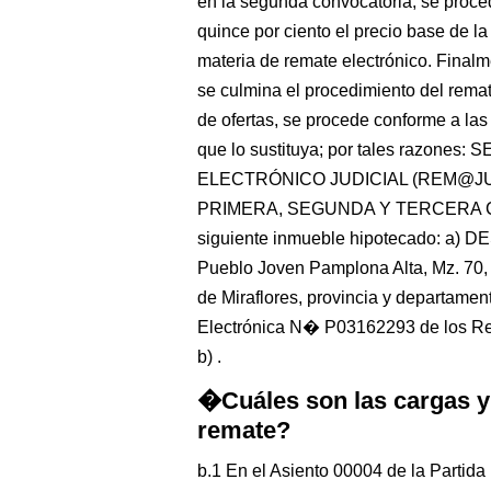
en la segunda convocatoria, se proce
quince por ciento el precio base de la
materia de remate electrónico. Finalme
se culmina el procedimiento del remate
de ofertas, se procede conforme a las
que lo sustituya; por tales razo
ELECTRÓNICO JUDICIAL (REM@JU) a 
PRIMERA, SEGUNDA Y TERCERA CON
siguiente inmueble hipotecado: a) 
Pueblo Joven Pamplona Alta, Mz. 70, L
de Miraflores, provincia y departament
Electrónica N� P03162293 de los Reg
b) .
�Cuáles son las cargas y
remate?
b.1 En el Asiento 00004 de la Parti