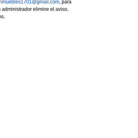
linmuebles1701@gmail.com
, para
 administrador elimine el aviso.
os.