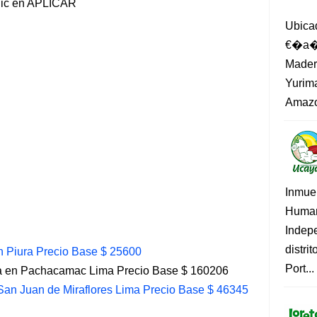
lic en APLICAR
Ubica
€�a�?
Madero
Yurima
Amazo
Inmue
Human
Indep
distri
 Piura Precio Base $ 25600
Port...
a en Pachacamac Lima Precio Base $ 160206
an Juan de Miraflores Lima Precio Base $ 46345