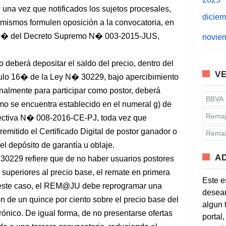
una vez que notificados los sujetos procesales,
dicie
s mismos formulen oposición a la convocatoria, en
lo 13� del Decreto Supremo N� 003-2015-JUS,
novie
io deberá depositar el saldo del precio, dentro del
VE
tículo 16� de la Ley N� 30229, bajo apercibimiento
finalmente para participar como postor, deberá
BBVA
como se encuentra establecido en el numeral g) de
Remaj
irectiva N� 008-2016-CE-PJ, toda vez que
emitido el Certificado Digital de postor ganador o
Remat
el depósito de garantía u oblaje.
A
 30229 refiere que de no haber usuarios postores
s superiores al precio base, el remate en primera
Este e
n este caso, el REM@JU debe reprogramar una
desean
 de un quince por ciento sobre el precio base del
algun 
rónico. De igual forma, de no presentarse ofertas
portal