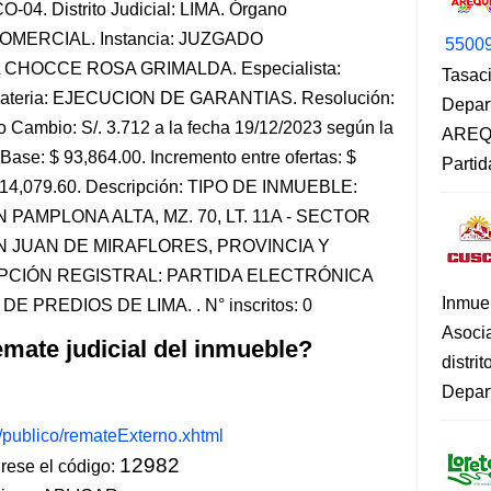
-04. Distrito Judicial: LIMA. Órgano
-COMERCIAL. Instancia: JUZGADO
5500
 CHOCCE ROSA GRIMALDA. Especialista:
Tasaci
eria: EJECUCION DE GARANTIAS. Resolución:
Depar
o Cambio: S/. 3.712 a la fecha 19/12/2023 según la
AREQU
Base: $ 93,864.00. Incremento entre ofertas: $
Partid
 $ 14,079.60. Descripción: TIPO DE INMUEBLE:
PAMPLONA ALTA, MZ. 70, LT. 11A - SECTOR
N JUAN DE MIRAFLORES, PROVINCIA Y
PCIÓN REGISTRAL: PARTIDA ELECTRÓNICA
Inmue
 PREDIOS DE LIMA. . N° inscritos: 0
Asoci
mate judicial del inmueble?
distri
Depart
s/publico/remateExterno.xhtml
12982
ese el código: