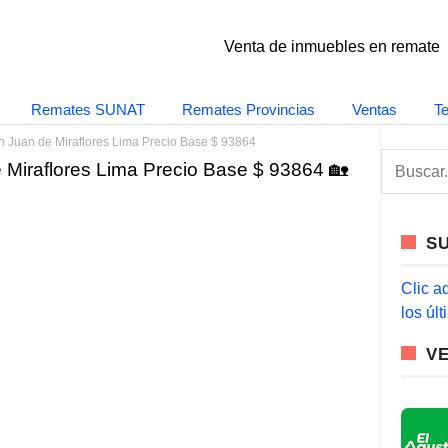
Venta de inmuebles en remate
Remates SUNAT
Remates Provincias
Ventas
T
 Juan de Miraflores Lima Precio Base $ 93864
S
Miraflores Lima Precio Base $ 93864 🏡
e
a
r
c
S
h
f
o
Clic a
r
los úl
:
V