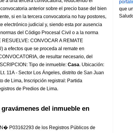
de a una tercera convocatoria, reduciendo el
porta
 convocatoria anterior sobre el precio base del bien
que un
Salud
nte, si en la tercera convocatoria no hay postores,
 electrónico judicial y, siendo esta por ausencia
 normas del Código Procesal Civil o a la norma
nes: SE RESUELVE: CONVOCAR A REMATE
efectos que se proceda al remate en
VOCATORIA, de resultar necesario, del
DESCRIPCION: Tipo de inmueble:
Casa
. Ubicación:
t. 11A - Sector Los Ángeles, distrito de San Juan
o de Lima, Inscripción registral: Partida
istros de Predios de Lima.
 gravámenes del inmueble en
da N� P03162293 de los Registros Públicos de