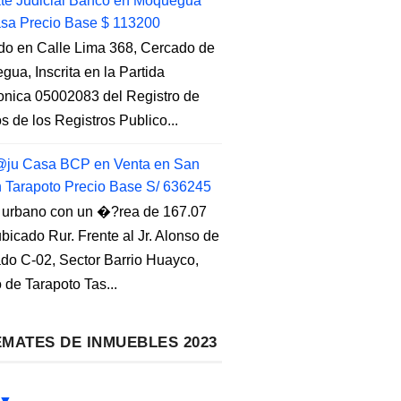
e Judicial Banco en Moquegua
sa Precio Base $ 113200
do en Calle Lima 368, Cercado de
ua, Inscrita en la Partida
ronica 05002083 del Registro de
s de los Registros Publico...
ju Casa BCP en Venta en San
n Tarapoto Precio Base S/ 636245
 urbano con un �?rea de 167.07
ubicado Rur. Frente al Jr. Alonso de
do C-02, Sector Barrio Huayco,
to de Tarapoto Tas...
MATES DE INMUEBLES 2023