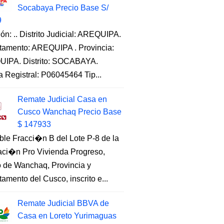
Socabaya Precio Base S/
9
ón: .. Distrito Judicial: AREQUIPA.
tamento: AREQUIPA . Provincia:
IPA. Distrito: SOCABAYA.
a Registral: P06045464 Tip...
Remate Judicial Casa en
Cusco Wanchaq Precio Base
$ 147933
ble Fracci�n B del Lote P-8 de la
aci�n Pro Vivienda Progreso,
to de Wanchaq, Provincia y
amento del Cusco, inscrito e...
Remate Judicial BBVA de
Casa en Loreto Yurimaguas