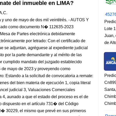
mate del inmueble en LIMA?
A.C.
4527
 y uno de mayo de dos mil veintitrés. - AUTOS Y
Predio
ignado como documento N� 112635-2023
Lote 1
 Mesa de Partes electrónica debidamente
Juan, 
trónicamente por letrado: Con el certificado de
de Al
ue se adjuntan, agréguese al expediente judicial
to por la parte demandante y al mérito de las
r cumplido mandato del juzgado establecido
15 de mayo de 2023 y proveyendo como
Predi
 Estando a la solicitud de convocatoria a remate:
Cn899
nes del bien materia de ejecución 1, copia literal
Santa
rancel judicial 3, Valuaciones Comerciales
Chimb
 4, aunado a que el estado del proceso es el de
Chimbo
o dispuesto en el artículo 731� del Código
 N� 30229, el mismo que prevé en sus primeros