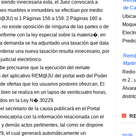
Remat
 siendo innecesaria esta, el Juez convocará a
de Ca
enes muebles e inmuebles se efectúan por medio
Ubica
M@JU) si 1 Páginas 156 a 159. 2 Páginas 160 a
Moqueg
 no existe oposición de ninguna de las partes o de
Elect
conforme con la ley especial sobre la materia�, en
Predio
la demanda se ha adjuntado una tasación que data
rdenar una nueva tasación resulta innecesario, por
Rem@
udicial electrónico.
Marti
be precisarse que la ejecución del remate
Redio
vés del aplicativo REM@JU del portal web del Poder
m 2 , 
 de ofertas que los usuarios postores ofrezcan. El
Alvara
l bien se realiza en un lapso de veinticuatro horas,
distri
cidos en la Ley N� 30229.
l secretario de la causa publicará en el Portal
RE
nvocatoria con la información relacionada con el
l y demás actos pertinentes, tal como se dispone
29, el cual generará automáticamente un
2025