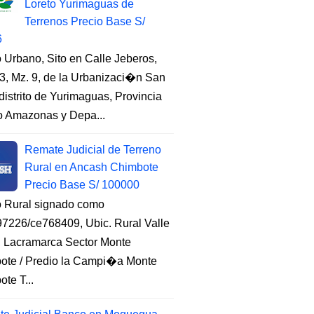
Loreto Yurimaguas de
Terrenos Precio Base S/
6
 Urbano, Sito en Calle Jeberos,
3, Mz. 9, de la Urbanizaci�n San
distrito de Yurimaguas, Provincia
to Amazonas y Depa...
Remate Judicial de Terreno
Rural en Ancash Chimbote
Precio Base S/ 100000
o Rural signado como
7226/ce768409, Ubic. Rural Valle
, Lacramarca Sector Monte
ote / Predio la Campi�a Monte
te T...