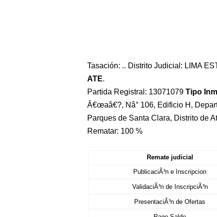
Tasación: .. Distrito Judicial: LIMA 
ATE
.
Partida Registral: 13071079
Tipo In
Â€œaâ€?, Nâ° 106, Edificio H, Depar
Parques de Santa Clara, Distrito de 
Rematar: 100 %
Remate judicial
PublicaciÃ³n e Inscripcion
ValidaciÃ³n de InscripciÃ³n
PresentaciÃ³n de Ofertas
Pago Saldo