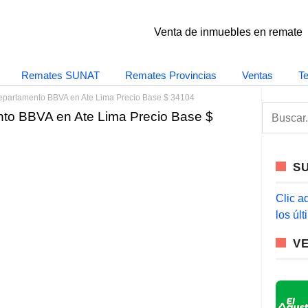
Venta de inmuebles en remate
Remates SUNAT
Remates Provincias
Ventas
T
epartamento BBVA en Ate Lima Precio Base $ 34104
S
to BBVA en Ate Lima Precio Base $
e
a
r
c
S
h
f
o
Clic a
r
los úl
:
V