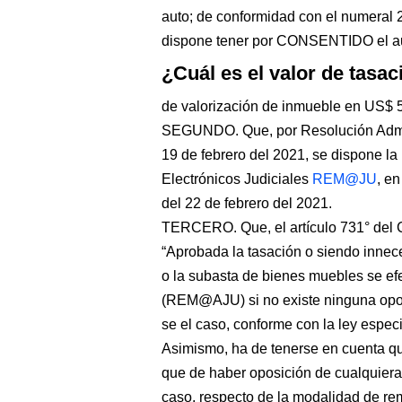
auto; de conformidad con el numeral 2)
dispone tener por CONSENTIDO el a
¿Cuál es el valor de tasa
de valorización de inmueble en US$ 
SEGUNDO. Que, por Resolución Admi
19 de febrero del 2021, se dispone l
Electrónicos Judiciales
REM@JU
, en
del 22 de febrero del 2021.
TERCERO. Que, el artículo 731° del C
“Aprobada la tasación o siendo innece
o la subasta de bienes muebles se efe
(REM@AJU) si no existe ninguna oposi
se el caso, conforme con la ley especi
Asimismo, ha de tenerse en cuenta que
que de haber oposición de cualquiera d
caso, respecto de la modalidad de rem