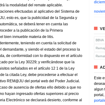
dicie
rá la modalidad del remate aplicable.
iones efectuadas al aplicativo del Sistema de
novie
U, esto es, que la publicidad de la Segunda y
utomática, se deberá tener en cuenta las
VE
roceder a la publicación de la Primera
l bien inmueble materia de litis.
BBVA
ntemente, teniendo en cuenta la solicitud de
Remaj
el demandante, y siendo el estado del proceso la
da, de conformidad con lo dispuesto en el artículo
Remat
cado por la Ley 30229; y verificándose que la
A
isitos señalados en el artículo 12 1 de la Ley
de la citada Ley, debe procederse a efectuar el
Este e
cativo REM@JU del portal web del Poder Judicial.
desean
aso de ausencia de ofertas ello debido a que no
algun 
 no hayan ingresado ofertas superiores al precio
portal
ia Electrónico se declarará desierto, conforme al
porta