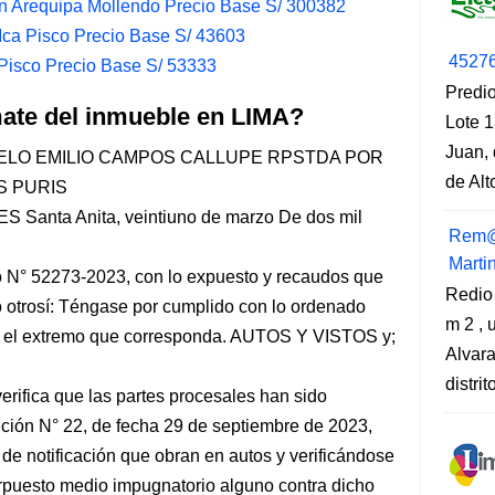
n Arequipa Mollendo Precio Base S/ 300382
ca Pisco Precio Base S/ 43603
4527
Pisco Precio Base S/ 53333
Predio
mate del inmueble en LIMA?
Lote 1
Juan, 
LO EMILIO CAMPOS CALLUPE RPSTDA POR
de Al
S PURIS
nta Anita, veintiuno de marzo De dos mil
Rem@
Marti
 N° 52273-2023, con lo expuesto y recaudos que
Redio
do otrosí: Téngase por cumplido con lo ordenado
m 2 , 
n el extremo que corresponda. AUTOS Y VISTOS y;
Alvara
distri
rifica que las partes procesales han sido
ución N° 22, de fecha 29 de septiembre de 2023,
de notificación que obran en autos y verificándose
erpuesto medio impugnatorio alguno contra dicho