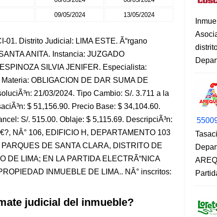
09/05/2024
13/05/2024
Inmue
Asoci
01. Distrito Judicial: LIMA ESTE. Ã“rgano
distri
 SANTA ANITA. Instancia: JUZGADO
Depart
SPINOZA SILVIA JENIFER. Especialista:
Materia: OBLIGACION DE DAR SUMA DE
uciÃ³n: 21/03/2024. Tipo Cambio: S/. 3.711 a la
aciÃ³n: $ 51,156.90. Precio Base: $ 34,104.60.
ancel: S/. 515.00. Oblaje: $ 5,115.69. DescripciÃ³n:
5500
?, NÂ° 106, EDIFICIO H, DEPARTAMENTO 103
Tasaci
N PARQUES DE SANTA CLARA, DISTRITO DE
Depar
 DE LIMA; EN LA PARTIDA ELECTRÃ“NICA
AREQU
ROPIEDAD INMUEBLE DE LIMA.. NÂ° inscritos:
Partid
mate judicial del inmueble?