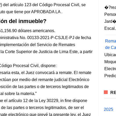
 del artículo 123 del Código Procesal Civil, se
�?rea
uto que tiene por APROBADA LA .
Perso
ción del inmueble?
Jard�
Escal.
51,156.90 dólares americanos.
nistrativa No. 00133-2021-P-CSJLE-PJ de fecha
Remat
a implementación del Servicio de Remates
de Ca
 la Corte Superior de Justicia de Lima Este, a partir
Ubica
Moqueg
ódigo Procesal Civil, dispone:
Elect
saria esta, el Juez convocará a remate. El remate
Predio
ctúan por medio del remante judicial Electrónico
ción de las partes o de terceros legitimados de
RE
al sobre la materia.”
 el artículo 12 de la Ley 30229, in fine dispone
e las partes o terceros legitimados, de ser el
2025
ate electrónico que prevé la presente ley, el Juez