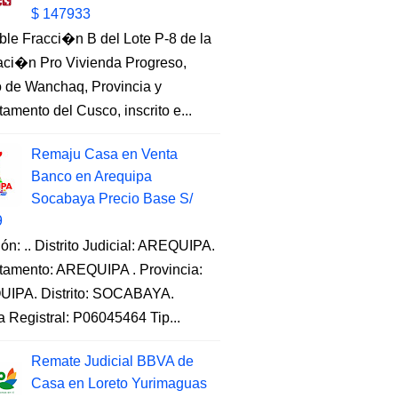
$ 147933
ble Fracci�n B del Lote P-8 de la
aci�n Pro Vivienda Progreso,
to de Wanchaq, Provincia y
amento del Cusco, inscrito e...
Remaju Casa en Venta
Banco en Arequipa
Socabaya Precio Base S/
9
ón: .. Distrito Judicial: AREQUIPA.
tamento: AREQUIPA . Provincia:
IPA. Distrito: SOCABAYA.
a Registral: P06045464 Tip...
Remate Judicial BBVA de
Casa en Loreto Yurimaguas