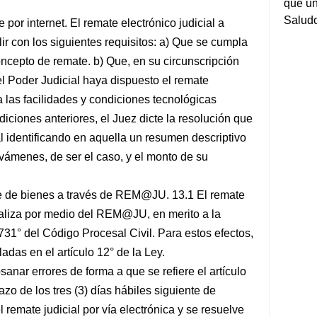
que un
Salud
 por internet. El remate electrónico judicial a
 con los siguientes requisitos: a) Que se cumpla
oncepto de remate. b) Que, en su circunscripción
el Poder Judicial haya dispuesto el remate
las facilidades y condiciones tecnológicas
diciones anteriores, el Juez dicte la resolución que
al identificando en aquella un resumen descriptivo
avámenes, de ser el caso, y el monto de su
te de bienes a través de REM@JU. 13.1 El remate
aliza por medio del REM@JU, en merito a la
o 731° del Código Procesal Civil. Para estos efectos,
adas en el artículo 12° de la Ley.
anar errores de forma a que se refiere el artículo
azo de los tres (3) días hábiles siguiente de
l remate judicial por vía electrónica y se resuelve