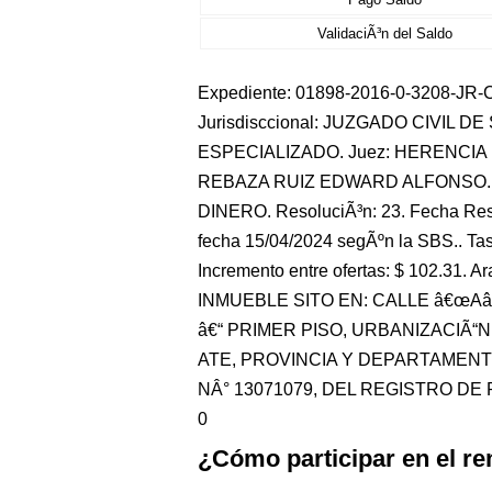
ValidaciÃ³n del Saldo
Expediente: 01898-2016-0-3208-JR-CI-
Jurisdisccional: JUZGADO CIVIL DE
ESPECIALIZADO. Juez: HERENCIA E
REBAZA RUIZ EDWARD ALFONSO. 
DINERO. ResoluciÃ³n: 23. Fecha Resol
fecha 15/04/2024 segÃºn la SBS.. Tas
Incremento entre ofertas: $ 102.31. Ar
INMUEBLE SITO EN: CALLE â€œAâ€
â€“ PRIMER PISO, URBANIZACIÃ“
ATE, PROVINCIA Y DEPARTAMENTO
NÂ° 13071079, DEL REGISTRO DE P
0
¿Cómo participar en el re