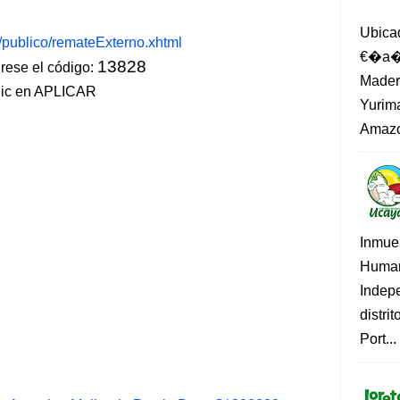
Ubica
s/publico/remateExterno.xhtml
€�a�?
13828
ese el código:
Madero
lic en APLICAR
Yurima
Amazo
Inmue
Human
Indep
distri
Port...