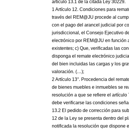
artículo 13.1 de la citada Ley 30229.
1 Artículo 12. Condiciones para remate
través del REM@JU procede al cumplir
con el pago del arancel judicial por c
jurisdiccional, el Consejo Ejecutivo d
electrónico por REM@JU en función a 
existentes; c) Que, verificadas las con
disponga el remate electrónico judici
del bien incluidas las cargas y los gr
valoración. (…);
2 Artículo 13°. Procedencia del rema
de bienes muebles e inmuebles se re
resolución a que se refiere el artícul
debe verificarse las condiciones señal
13.2 El pedido de corrección para subs
12 de la Ley se presenta dentro del pl
notificada la resolución que dispone e