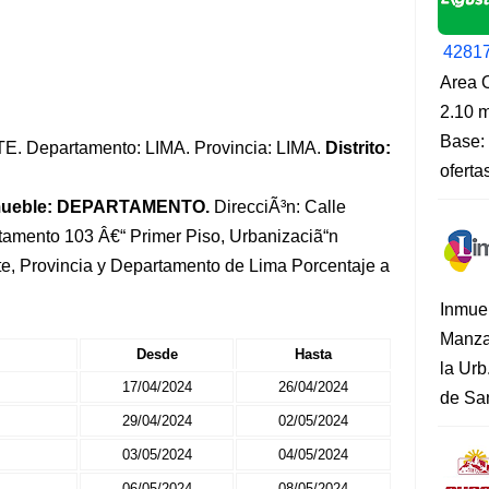
4281
Area O
2.10 m
Base: 
ESTE. Departamento: LIMA. Provincia: LIMA.
Distrito:
oferta
mueble: DEPARTAMENTO.
DirecciÃ³n: Calle
tamento 103 Â€“ Primer Piso, Urbanizaciã“n
Ate, Provincia y Departamento de Lima Porcentaje a
Inmue
Manza
Desde
Hasta
la Urb
17/04/2024
26/04/2024
de San
29/04/2024
02/05/2024
03/05/2024
04/05/2024
06/05/2024
08/05/2024