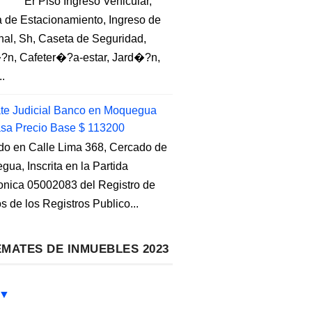
Er Piso Ingreso Vehicular,
 de Estacionamiento, Ingreso de
nal, Sh, Caseta de Seguridad,
?n, Cafeter�?a-estar, Jard�?n,
..
e Judicial Banco en Moquegua
sa Precio Base $ 113200
do en Calle Lima 368, Cercado de
ua, Inscrita en la Partida
ronica 05002083 del Registro de
s de los Registros Publico...
MATES DE INMUEBLES 2023