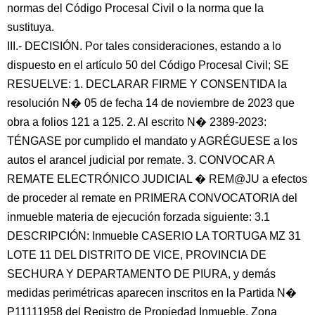
normas del Código Procesal Civil o la norma que la
sustituya.
III.- DECISIÓN. Por tales consideraciones, estando a lo
dispuesto en el artículo 50 del Código Procesal Civil; SE
RESUELVE: 1. DECLARAR FIRME Y CONSENTIDA la
resolución N� 05 de fecha 14 de noviembre de 2023 que
obra a folios 121 a 125. 2. Al escrito N� 2389-2023:
TÉNGASE por cumplido el mandato y AGRÉGUESE a los
autos el arancel judicial por remate. 3. CONVOCAR A
REMATE ELECTRÓNICO JUDICIAL � REM@JU a efectos
de proceder al remate en PRIMERA CONVOCATORIA del
inmueble materia de ejecución forzada siguiente: 3.1
DESCRIPCIÓN: Inmueble CASERIO LA TORTUGA MZ 31
LOTE 11 DEL DISTRITO DE VICE, PROVINCIA DE
SECHURA Y DEPARTAMENTO DE PIURA, y demás
medidas perimétricas aparecen inscritos en la Partida N�
P11111958 del Registro de Propiedad Inmueble, Zona