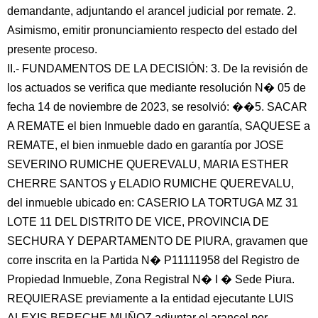
demandante, adjuntando el arancel judicial por remate. 2.
Asimismo, emitir pronunciamiento respecto del estado del
presente proceso.
II.- FUNDAMENTOS DE LA DECISIÓN: 3. De la revisión de
los actuados se verifica que mediante resolución N� 05 de
fecha 14 de noviembre de 2023, se resolvió: ��5. SACAR
A REMATE el bien Inmueble dado en garantía, SAQUESE a
REMATE, el bien inmueble dado en garantía por JOSE
SEVERINO RUMICHE QUEREVALU, MARIA ESTHER
CHERRE SANTOS y ELADIO RUMICHE QUEREVALU,
del inmueble ubicado en: CASERIO LA TORTUGA MZ 31
LOTE 11 DEL DISTRITO DE VICE, PROVINCIA DE
SECHURA Y DEPARTAMENTO DE PIURA, gravamen que
corre inscrita en la Partida N� P11111958 del Registro de
Propiedad Inmueble, Zona Registral N� I � Sede Piura.
REQUIERASE previamente a la entidad ejecutante LUIS
ALEXIS BERECHE MUÑOZ adjuntar el arancel por