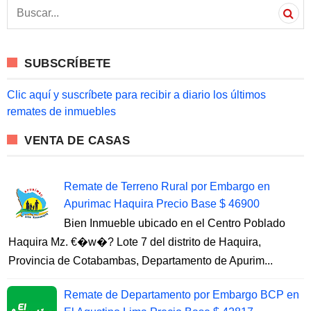
S
e
a
r
c
SUBSCRÍBETE
h
f
o
Clic aquí y suscríbete para recibir a diario los últimos
r
remates de inmuebles
:
VENTA DE CASAS
Remate de Terreno Rural por Embargo en
Apurimac Haquira Precio Base $ 46900
Bien Inmueble ubicado en el Centro Poblado
Haquira Mz. €�w�? Lote 7 del distrito de Haquira,
Provincia de Cotabambas, Departamento de Apurim...
Remate de Departamento por Embargo BCP en