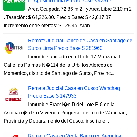
El Agustino Lima Precio Base $ 42817
Area Ocupada 72.36 m 2 , y Area Libre 2.10 m 2
. Tasación: $ 64,226.80. Precio Base: $ 42,817.87 .
Incremento entre ofertas: $ 128.45. Aran...
Remate Judicial Banco de Casa en Santiago de
Surco Lima Precio Base $ 281960
Inmueble ubicado en el Lote 17 Manzana F
Calle las Palmas N�114 de la Urb. los Alerces de
Monterrico, distrito de Santiago de Surco, Provinc...
Remate Judicial Casa en Cusco Wanchaq
Precio Base $ 147933
Inmueble Fracci�n B del Lote P-8 de la
Asociaci�n Pro Vivienda Progreso, distrito de Wanchaq,
Provincia y Departamento del Cusco, inscrito e...
Remaju Casa en Venta Banco en Arequipa