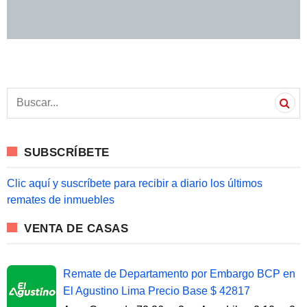
S
e
a
r
c
SUBSCRÍBETE
h
f
o
Clic aquí y suscríbete para recibir a diario los últimos
r
remates de inmuebles
:
VENTA DE CASAS
Remate de Departamento por Embargo BCP en
El Agustino Lima Precio Base $ 42817