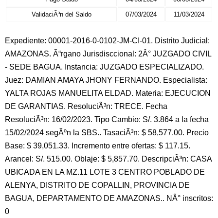
ValidaciÃ³n del Saldo
07/03/2024
11/03/2024
Expediente: 00001-2016-0-0102-JM-CI-01. Distrito Judicial:
AMAZONAS. Ã“rgano Jurisdisccional: 2Â° JUZGADO CIVIL
- SEDE BAGUA. Instancia: JUZGADO ESPECIALIZADO.
Juez: DAMIAN AMAYA JHONY FERNANDO. Especialista:
YALTA ROJAS MANUELITA ELDAD. Materia: EJECUCION
DE GARANTIAS. ResoluciÃ³n: TRECE. Fecha
ResoluciÃ³n: 16/02/2023. Tipo Cambio: S/. 3.864 a la fecha
15/02/2024 segÃºn la SBS.. TasaciÃ³n: $ 58,577.00. Precio
Base: $ 39,051.33. Incremento entre ofertas: $ 117.15.
Arancel: S/. 515.00. Oblaje: $ 5,857.70. DescripciÃ³n: CASA
UBICADA EN LA MZ.11 LOTE 3 CENTRO POBLADO DE
ALENYA, DISTRITO DE COPALLIN, PROVINCIA DE
BAGUA, DEPARTAMENTO DE AMAZONAS.. NÂ° inscritos:
0