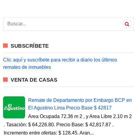
S
e
a
r
c
SUBSCRÍBETE
h
f
o
Clic aquí y suscríbete para recibir a diario los últimos
r
remates de inmuebles
:
VENTA DE CASAS
Remate de Departamento por Embargo BCP en
El Agustino Lima Precio Base $ 42817
Area Ocupada 72.36 m 2 , y Area Libre 2.10 m 2
. Tasación: $ 64,226.80. Precio Base: $ 42,817.87 .
Incremento entre ofertas: $ 128.45. Aran...