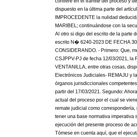
confiere en el trámite del proceso y de
dispuesto en la última parte del artíc
IMPROCEDENTE la nulidad deduci
MARIBEL; continuándose con la secue
Al otro si digo del escrito de la parte
escrito N� 6240-2023 DE FECHA 30.0
CONSIDERANDO. - Primero: Que, medi
CSJPPV-PJ de fecha 12/03/2021, la
VENTANILLA, entre otras cosas, disp
Electrónicos Judiciales- REMAJU y la 
órganos jurisdiccionales competentes d
partir del 17/03/2021. Segundo: Ahora
actual del proceso por el cual se vien
remate judicial como correspondería,
tener una base normativa imperativa s
ejecución del presente proceso de ac
Tómese en cuenta aquí, que el ejecuta