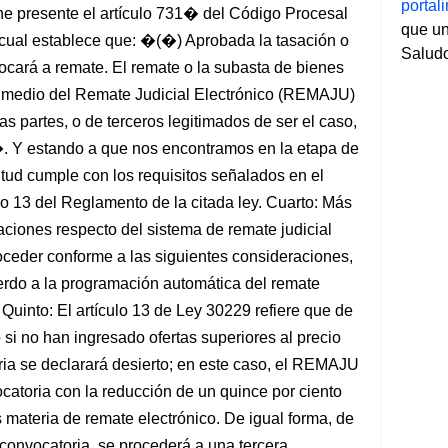
porta
ene presente el artículo 731� del Código Procesal
que un
l cual establece que: �(�) Aprobada la tasación o
Salud
ocará a remate. El remate o la subasta de bienes
 medio del Remate Judicial Electrónico (REMAJU)
as partes, o de terceros legitimados de ser el caso,
�. Y estando a que nos encontramos en la etapa de
itud cumple con los requisitos señalados en el
ulo 13 del Reglamento de la citada ley. Cuarto: Más
ciones respecto del sistema de remate judicial
eder conforme a las siguientes consideraciones,
rdo a la programación automática del remate
 Quinto: El artículo 13 de Ley 30229 refiere que de
 si no han ingresado ofertas superiores al precio
ria se declarará desierto; en este caso, el REMAJU
toria con la reducción de un quince por ciento
s materia de remate electrónico. De igual forma, de
convocatoria, se procederá a una tercera