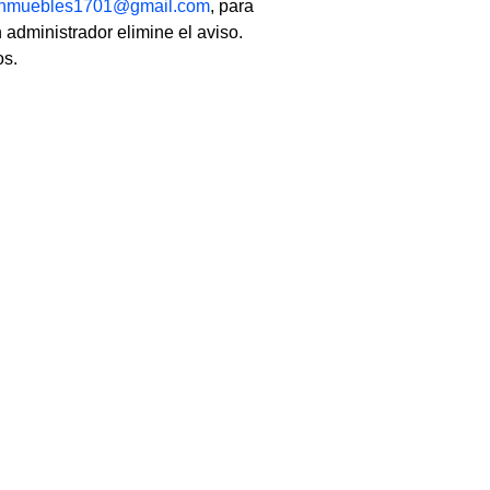
linmuebles1701@gmail.com
, para
 administrador elimine el aviso.
os.