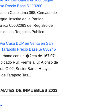
e Judicial Banco en Moquegua
sa Precio Base $ 113200
do en Calle Lima 368, Cercado de
ua, Inscrita en la Partida
ronica 05002083 del Registro de
s de los Registros Publico...
ju Casa BCP en Venta en San
n Tarapoto Precio Base S/ 636245
 urbano con un �?rea de 167.07
ubicado Rur. Frente al Jr. Alonso de
do C-02, Sector Barrio Huayco,
to de Tarapoto Tas...
MATES DE INMUEBLES 2023