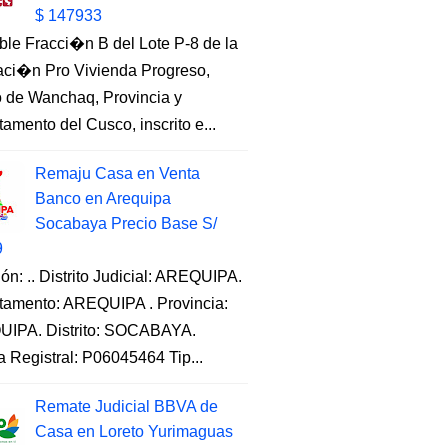
$ 147933
ble Fracci�n B del Lote P-8 de la
aci�n Pro Vivienda Progreso,
to de Wanchaq, Provincia y
amento del Cusco, inscrito e...
Remaju Casa en Venta
Banco en Arequipa
Socabaya Precio Base S/
9
ón: .. Distrito Judicial: AREQUIPA.
tamento: AREQUIPA . Provincia:
IPA. Distrito: SOCABAYA.
a Registral: P06045464 Tip...
Remate Judicial BBVA de
Casa en Loreto Yurimaguas