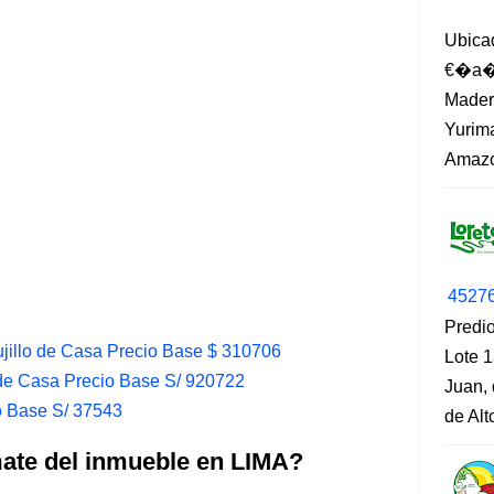
Ubica
€�a�?
Madero
Yurima
Amazo
4527
Predio
ujillo de Casa Precio Base $ 310706
Lote 1
de Casa Precio Base S/ 920722
Juan, 
o Base S/ 37543
de Al
mate del inmueble en LIMA?