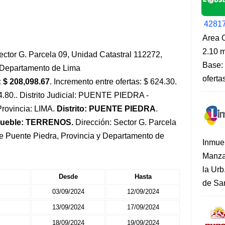
4281
Area O
2.10 m
ector G. Parcela 09, Unidad Catastral 112272,
Base: 
 y Departamento de Lima
oferta
 $ 208,098.67
. Incremento entre ofertas: $ 624.30.
14.80.. Distrito Judicial: PUENTE PIEDRA -
rovincia: LIMA.
Distrito: PUENTE PIEDRA
.
mueble: TERRENOS.
Dirección: Sector G. Parcela
 de Puente Piedra, Provincia y Departamento de
Inmue
Manza
la Urb
Desde
Hasta
de San
03/09/2024
12/09/2024
13/09/2024
17/09/2024
18/09/2024
19/09/2024