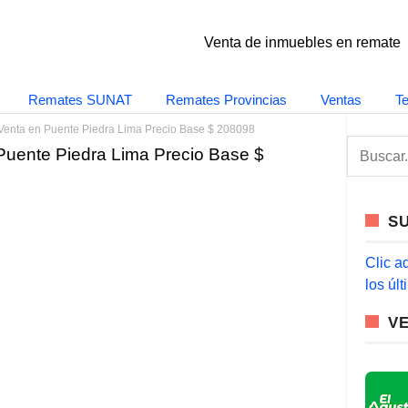
Venta de inmuebles en remate
Remates SUNAT
Remates Provincias
Ventas
T
Venta en Puente Piedra Lima Precio Base $ 208098
S
Puente Piedra Lima Precio Base $
e
a
r
c
S
h
f
o
Clic a
r
los úl
:
V