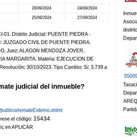
20/09/2024
24/09/2024
Inmue
25/09/2024
27/09/2024
Asoci
distri
-01. Distrito Judicial: PUENTE PIEDRA -
Depart
nal: JUZGADO CIVIL DE PUENTE PIEDRA.
DO. Juez: ALAGON MENDOZA JOVER.
RIA MARGARITA. Materia: EJECUCION DE
solución: 30/10/2023. Tipo Cambio: S/. 3.739 a
5500
Tasaci
mate judicial del inmueble?
Depar
AREQU
Partid
s/publico/remateExterno.xhtml
15434
ese el código:
lic en APLICAR