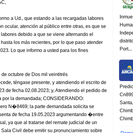
AC,
Inmue
ormo a Ud., que estando a las recargadas labores
Human
n ocular, atención al público entre otras, es que se
Indep
s labores debido a que se viene alternando el
distri
 hasta los más recientes, por lo que paso atender
Port...
2023. Lo que informo a usted para los fines
3
de octubre de Dos mil veintitrés
de, téngase presente, y atendiendo el escrito de
Predi
 de fecha 02.08.2023; y, Atendiendo el pedido de
Cn899
ida por la demandada; CONSIDERANDO:
Santa
ro N�8469; la parte demandada solicita se
Chimb
sesenta de fecha 19.05.2023 argumentando �entre
Chimbo
al, ya que al tratarse del remate judicial de un
 Sala Civil debe emitir su pronunciamiento sobre