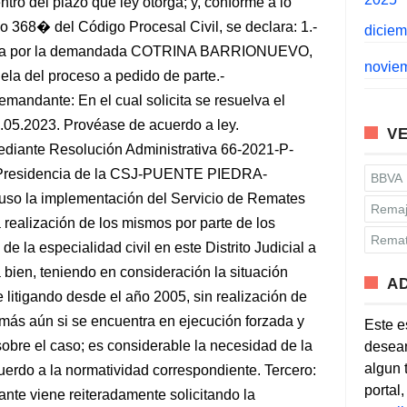
ntro del plazo que ley otorga; y, conforme a lo
ulo 368� del Código Procesal Civil, se declara: 1.-
dicie
da por la demandada COTRINA BARRIONUEVO,
novie
la del proceso a pedido de parte.-
 demandante: En el cual solicita se resuelva el
5.2023. Provéase de acuerdo a ley.
VE
ante Resolución Administrativa 66-2021-P-
 Presidencia de la CSJ-PUENTE PIEDRA-
BBVA
uso la implementación del Servicio de Remates
Remaj
realización de los mismos por parte de los
Remat
e la especialidad civil en este Distrito Judicial a
 bien, teniendo en consideración la situación
A
e litigando desde el año 2005, sin realización de
 más aún si se encuentra en ejecución forzada y
Este e
obre el caso; es considerable la necesidad de la
desean
algun 
uerdo a la normatividad correspondiente. Tercero:
portal
nte viene reiteradamente solicitando la