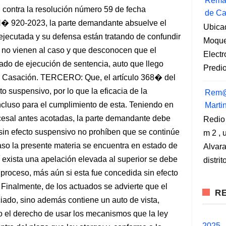
Remat
 contra la resolución número 59 de fecha
de Ca
� 920-2023, la parte demandante absuelve el
Ubica
ejecutada y su defensa están tratando de confundir
Moqueg
e no vienen al caso y que desconocen que el
Elect
ado de ejecución de sentencia, auto que llego
Predio
� Casación. TERCERO: Que, el artículo 368� del
to suspensivo, por lo que la eficacia de la
Rem@
cluso para el cumplimiento de esta. Teniendo en
Marti
cesal antes acotadas, la parte demandante debe
Redio
 sin efecto suspensivo no prohíben que se continúe
m 2 , 
aso la presente materia se encuentra en estado de
Alvara
í exista una apelación elevada al superior se debe
distri
 proceso, más aún si esta fue concedida sin efecto
 Finalmente, de los actuados se advierte que el
RE
iado, sino además contiene un auto de vista,
o el derecho de usar los mecanismos que la ley
2025