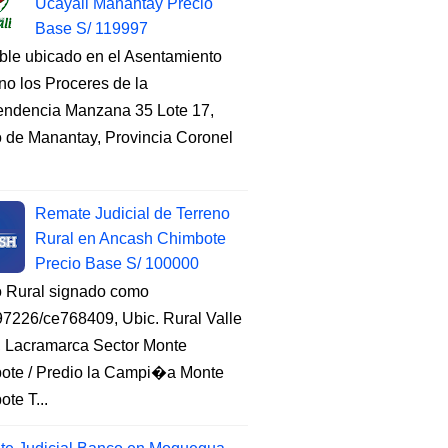
Ucayali Manantay Precio
Base S/ 119997
ble ubicado en el Asentamiento
o los Proceres de la
endencia Manzana 35 Lote 17,
to de Manantay, Provincia Coronel
Remate Judicial de Terreno
Rural en Ancash Chimbote
Precio Base S/ 100000
o Rural signado como
7226/ce768409, Ubic. Rural Valle
, Lacramarca Sector Monte
ote / Predio la Campi�a Monte
te T...