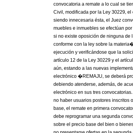
convocatoria a remate a lo cual se ti
Civil, modificada por la Ley 30229, e
siendo innecesaria ésta, el Juez conv
muebles e inmuebles se efectúan por
si no existe oposición de ninguna de l
conforme con la ley sobre la materia
ejecución y verificándose que la solic
artículo 12 de la Ley 30229 y el artíc
aún, estando a las nuevas implementa
electrónico �REMAJU, se deberá proc
debiendo atenderse, además, de acue
electrónico en sus tres convocatorias.
no haber usuarios postores inscritos o
base, el remate en primera convocato
debe reprogramar una segunda convoca
sobre el precio base del bien o biene
no presentarse ofertas en la segunda 