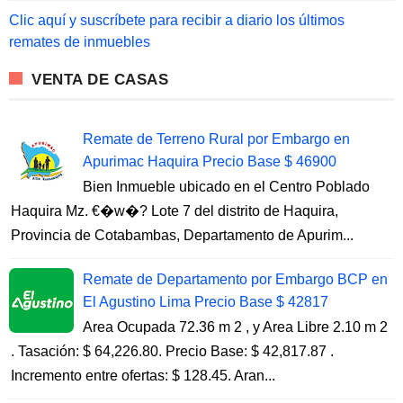
o
Clic aquí y suscríbete para recibir a diario los últimos
r
remates de inmuebles
:
VENTA DE CASAS
Remate de Terreno Rural por Embargo en
Apurimac Haquira Precio Base $ 46900
Bien Inmueble ubicado en el Centro Poblado
Haquira Mz. €�w�? Lote 7 del distrito de Haquira,
Provincia de Cotabambas, Departamento de Apurim...
Remate de Departamento por Embargo BCP en
El Agustino Lima Precio Base $ 42817
Area Ocupada 72.36 m 2 , y Area Libre 2.10 m 2
. Tasación: $ 64,226.80. Precio Base: $ 42,817.87 .
Incremento entre ofertas: $ 128.45. Aran...