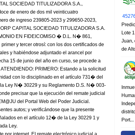
AL SOCIEDAD TITULIZADORA S.A.,
ce de enero de dos mil veinticuatro
4527
ero de ingreso 239805-2023 y 299650-2023,
Predio
EDICORP CAPITAL SOCIEDAD TITULIZADORA S.A.
Lote 1
NIO EN FIDEICOMISO � D.L. N� 861,
Juan, 
imer y tercer otrosí: con los dos certificados de
de Al
rales y habiéndose adjuntado el arancel por
fecha 15 de junio del año en curso, se procede a
; y, ATENDIENDO: PRIMERO: Estando a la solicitud
idad con lo disciplinado en el artículo 731� del
r la Ley N� 30229 y su Reglamento D.S. N� 003-
Inmue
onde precisar que la ejecución del remate judicial
Human
 REM@JU del Portal Web del Poder Judicial.
Indep
ntes autos; y verificándose que la presente
distri
eñalados en el artículo 12� de la Ley 30229 1 y
Port...
tada Ley.
 por internet. El remate electrónico judicial a