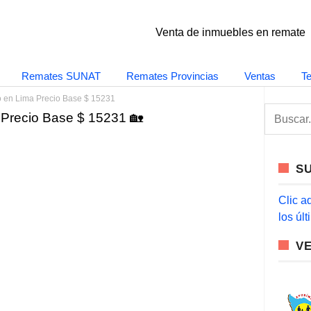
Venta de inmuebles en remate
Remates SUNAT
Remates Provincias
Ventas
T
o en Lima Precio Base $ 15231
S
 Precio Base $ 15231 🏡
e
a
r
c
S
h
f
o
Clic a
r
los úl
:
V