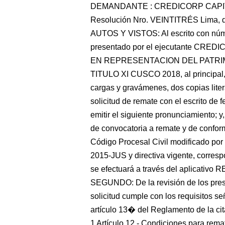
DEMANDANTE : CREDICORP CAPIT
Resolución Nro. VEINTITRÉS Lima, do
AUTOS Y VISTOS: Al escrito con núm
presentado por el ejecutante CR
EN REPRESENTACION DEL PATRIMO
TITULO XI CUSCO 2018, al principal, pr
cargas y gravámenes, dos copias lite
solicitud de remate con el escrito de 
emitir el siguiente pronunciamiento
de convocatoria a remate y de conform
Código Procesal Civil modificado po
2015-JUS y directiva vigente, corresp
se efectuará a través del aplicativo
SEGUNDO: De la revisión de los prese
solicitud cumple con los requisitos s
artículo 13� del Reglamento de la ci
1 Artículo 12.- Condiciones para remate