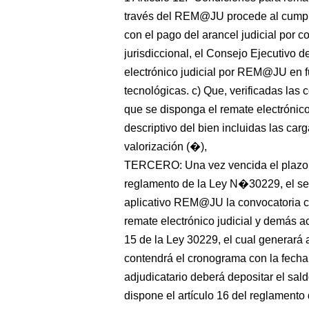
través del REM@JU procede al cumplir
con el pago del arancel judicial por c
jurisdiccional, el Consejo Ejecutivo d
electrónico judicial por REM@JU en f
tecnológicas. c) Que, verificadas las 
que se disponga el remate electrónico
descriptivo del bien incluidas las car
valorización (�),
TERCERO: Una vez vencida el plazo de
reglamento de la Ley N�30229, el secr
aplicativo REM@JU la convocatoria co
remate electrónico judicial y demás ac
15 de la Ley 30229, el cual generará
contendrá el cronograma con la fecha
adjudicatario deberá depositar el saldo
dispone el artículo 16 del reglament