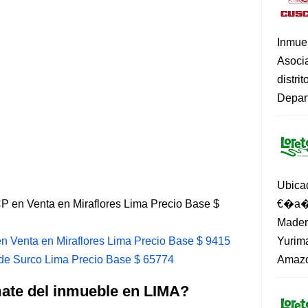
Inmue
Asoci
distri
Depart
Ubica
 en Venta en Miraflores Lima Precio Base $
€�a�?
Madero
Venta en Miraflores Lima Precio Base $ 9415
Yurima
de Surco Lima Precio Base $ 65774
Amazo
mate del inmueble en LIMA?