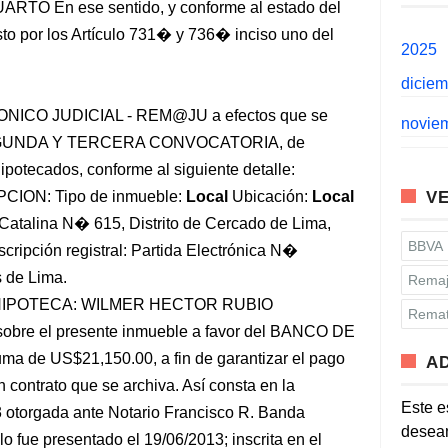
CUARTO En ese sentido, y conforme al estado del
sto por los Artículo 731� y 736� inciso uno del
2025
dicie
CO JUDICIAL - REM@JU a efectos que se
novie
 SEGUNDA Y TERCERA CONVOCATORIA, de
ipotecados, conforme al siguiente detalle:
CION: Tipo de inmueble:
Local
Ubicación:
Local
VE
 Catalina N� 615, Distrito de Cercado de Lima,
BBVA
cripción registral: Partida Electrónica N�
 de Lima.
Remaj
 HIPOTECA: WILMER HECTOR RUBIO
Remat
sobre el presente inmueble a favor del BANCO DE
a de US$21,150.00, a fin de garantizar el pago
A
contrato que se archiva. Así consta en la
Este e
3 otorgada ante Notario Francisco R. Banda
desean
lo fue presentado el 19/06/2013; inscrita en el