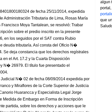
algun 
portal
8401800180324 de fecha 25/11/2014, expedida
porta
 de Administración Tributaria de Lima, Rosas María
que un
s Francisco Moya Tantalean, se resolvió: Trabar
Salud
pción sobre el predio inscrito en la presente
36, en los seguidos por el SAT contra Rubio
 deuda tributaría. Así consta del Oficio N�
 Se deja constancia que los derechos regístrales
 en el Art. 17.2 y la Cuarta Disposición
y N� 26979. El título fue presentado el
0004.
udicial N� 02 de fecha 08/09/2014 expedida por
anco y Miraflores de la Corte Superior de Justicia
Canorio Huarancca y Especialista Legal Jorge
ase Medida de Embargo en Forma de Inscripción
nte partida, sobre los derechos y acciones que le