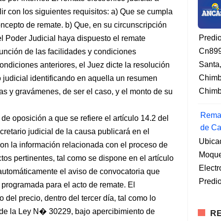
 con los siguientes requisitos: a) Que se cumpla
oncepto de remate. b) Que, en su circunscripción
Predi
el Poder Judicial haya dispuesto el remate
Cn899
unción de las facilidades y condiciones
Santa
condiciones anteriores, el Juez dicte la resolución
Chimb
 judicial identificando en aquella un resumen
Chimbo
gas y gravámenes, de ser el caso, y el monto de su
Remat
 oposición a que se refiere el artículo 14.2 del
de Ca
etario judicial de la causa publicará en el
Ubica
n la información relacionada con el proceso de
Moqueg
tos pertinentes, tal como se dispone en el artículo
Elect
 automáticamente el aviso de convocatoria que
Predio
 programada para el acto de remate. El
 del precio, dentro del tercer día, tal como lo
o de la Ley N� 30229, bajo apercibimiento de
RE