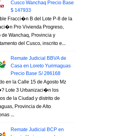
Cusco Wanchaq Precio Base
$ 147933
ble Fracci�n B del Lote P-8 de la
aci�n Pro Vivienda Progreso,
to de Wanchaq, Provincia y
amento del Cusco, inscrito e...
Remate Judicial BBVA de
Casa en Loreto Yurimaguas
Precio Base S/ 286168
do en la Calle 15 de Agosto Mz
 Lote 3 Urbanizaci�n los
s de la Ciudad y distrito de
guas, Provincia de Alto
nas ...
Remate Judicial BCP en