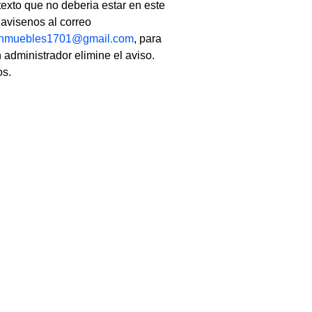
texto que no deberia estar en este
, avisenos al correo
linmuebles1701@gmail.com
, para
 administrador elimine el aviso.
os.