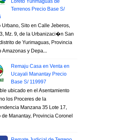
Loreto Yurimaguas de
Terrenos Precio Base S/
6
 Urbano, Sito en Calle Jeberos,
3, Mz. 9, de la Urbanizaci�n San
distrito de Yurimaguas, Provincia
to Amazonas y Depa...
Remaju Casa en Venta en
Ucayali Manantay Precio
Base S/ 119997
ble ubicado en el Asentamiento
o los Proceres de la
endencia Manzana 35 Lote 17,
to de Manantay, Provincia Coronel
Remate Judicial de Terreno