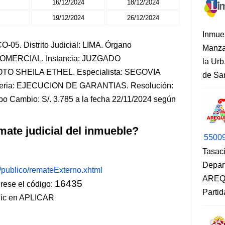
16/12/2024
18/12/2024
19/12/2024
26/12/2024
Inmue
-05. Distrito Judicial: LIMA. Órgano
Manza
-COMERCIAL. Instancia: JUZGADO
la Urb
O SHEILA ETHEL. Especialista: SEGOVIA
de San
ia: EJECUCION DE GARANTIAS. Resolución:
po Cambio: S/. 3.785 a la fecha 22/11/2024 según
mate judicial del inmueble?
5500
Tasaci
Depar
s/publico/remateExterno.xhtml
AREQU
16435
ese el código:
Partid
lic en APLICAR