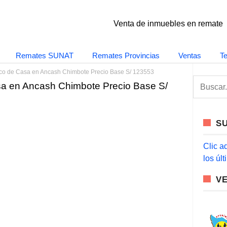
Venta de inmuebles en remate
Remates SUNAT
Remates Provincias
Ventas
T
nco de Casa en Ancash Chimbote Precio Base S/ 123553
S
sa en Ancash Chimbote Precio Base S/
e
a
r
c
S
h
f
o
Clic a
r
los úl
:
V