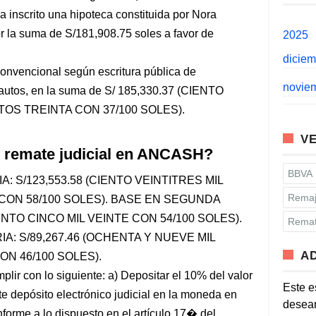
a inscrito una hipoteca constituida por Nora
 la suma de S/181,908.75 soles a favor de
2025
dicie
vencional según escritura pública de
novie
 autos, en la suma de S/ 185,330.37 (CIENTO
OS TREINTA CON 37/100 SOLES).
VE
l remate judicial en ANCASH?
BBVA
 S/123,553.58 (CIENTO VEINTITRES MIL
Remaj
CON 58/100 SOLES). BASE EN SEGUNDA
ENTO CINCO MIL VEINTE CON 54/100 SOLES).
Remat
: S/89,267.46 (OCHENTA Y NUEVE MIL
A
N 46/100 SOLES).
ir con lo siguiente: a) Depositar el 10% del valor
Este e
te depósito electrónico judicial en la moneda en
desean
nforme a lo dispuesto en el artículo 17� del