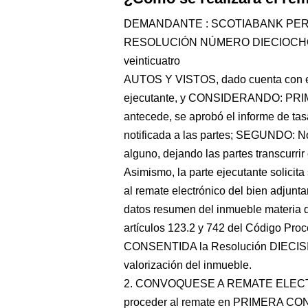
DEMANDANTE : SCOTIABANK PER
RESOLUCIÓN NÚMERO DIECIOCHO Chi
veinticuatro
AUTOS Y VISTOS, dado cuenta con el 
ejecutante, y CONSIDERANDO: PRIME
antecede, se aprobó el informe de tas
notificada a las partes; SEGUNDO: No
alguno, dejando las partes transcurri
Asimismo, la parte ejecutante solicit
al remate electrónico del bien adjunt
datos resumen del inmueble materia d
artículos 123.2 y 742 del Código Pro
CONSENTIDA la Resolución DIECISIET
valorización del inmueble.
2. CONVOQUESE A REMATE ELEC
proceder al remate en PRIMERA CON