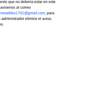
texto que no deberia estar en este
, avisenos al correo
linmuebles1701@gmail.com
, para
 administrador elimine el aviso.
os.