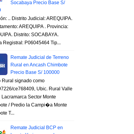
Socabaya Precio Base S/
9
ón: .. Distrito Judicial: AREQUIPA.
tamento: AREQUIPA . Provincia:
IPA. Distrito: SOCABAYA.
a Registral: P06045464 Tip...
Remate Judicial de Terreno
Rural en Ancash Chimbote
Precio Base S/ 100000
o Rural signado como
7226/ce768409, Ubic. Rural Valle
, Lacramarca Sector Monte
ote / Predio la Campi�a Monte
te T...
Remate Judicial BCP en