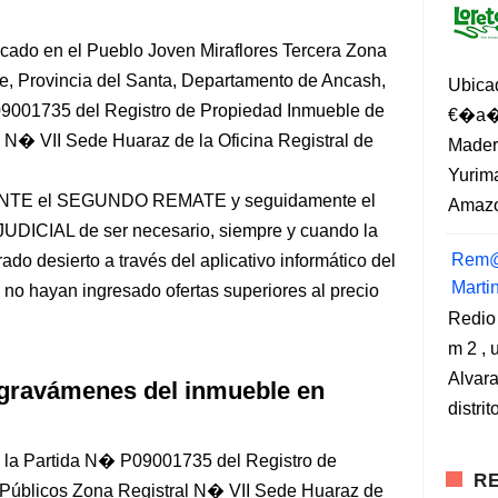
ado en el Pueblo Joven Miraflores Tercera Zona
te, Provincia del Santa, Departamento de Ancash,
Ubica
P09001735 del Registro de Propiedad Inmueble de
€�a�?
l N� VII Sede Huaraz de la Oficina Registral de
Madero
Yurima
E el SEGUNDO REMATE y seguidamente el
Amazo
IAL de ser necesario, siempre y cuando la
Rem@
do desierto a través del aplicativo informático del
Marti
o hayan ingresado ofertas superiores al precio
Redio
m 2 , 
Alvara
 gravámenes del inmueble en
distri
 la Partida N� P09001735 del Registro de
RE
 Públicos Zona Registral N� VII Sede Huaraz de