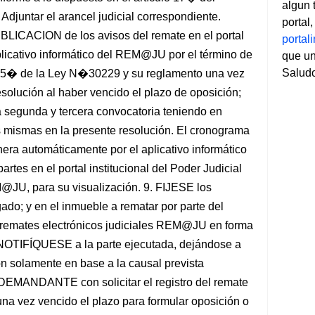
algun 
djuntar el arancel judicial correspondiente.
portal
LICACION de los avisos del remate en el portal
porta
plicativo informático del REM@JU por el término de
que un
Salud
lo 15� de la Ley N�30229 y su reglamento una vez
solución al haber vencido el plazo de oposición;
a segunda y tercera convocatoria teniendo en
s mismas en la presente resolución. El cronograma
era automáticamente por el aplicativo informático
es en el portal institucional del Poder Judicial
@JU, para su visualización. 9. FIJESE los
zgado; y en el inmueble a rematar por parte del
s remates electrónicos judiciales REM@JU en forma
. NOTIFÍQUESE a la parte ejecutada, dejándose a
ón solamente en base a la causal prevista
MANDANTE con solicitar el registro del remate
 una vez vencido el plazo para formular oposición o