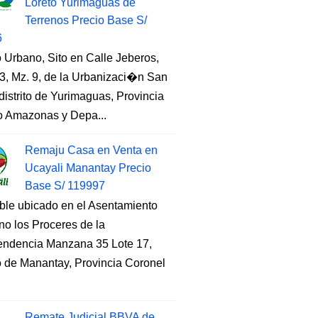
Loreto Yurimaguas de
Terrenos Precio Base S/
6
 Urbano, Sito en Calle Jeberos,
3, Mz. 9, de la Urbanizaci�n San
distrito de Yurimaguas, Provincia
to Amazonas y Depa...
Remaju Casa en Venta en
Ucayali Manantay Precio
Base S/ 119997
ble ubicado en el Asentamiento
o los Proceres de la
endencia Manzana 35 Lote 17,
to de Manantay, Provincia Coronel
Remate Judicial BBVA de