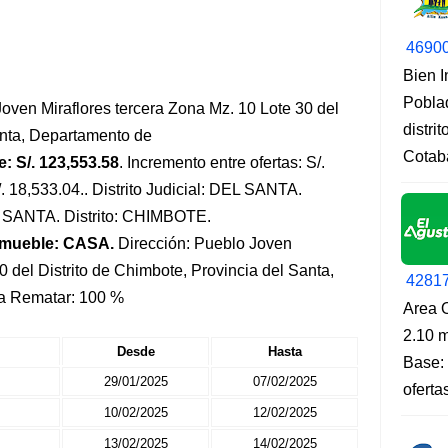
4690
Bien 
Pobla
oven Miraflores tercera Zona Mz. 10 Lote 30 del
distri
anta, Departamento de
Cotab
: S/. 123,553.58
. Incremento entre ofertas: S/.
/. 18,533.04.. Distrito Judicial: DEL SANTA.
a: SANTA. Distrito: CHIMBOTE.
nmueble: CASA.
Dirección: Pueblo Joven
0 del Distrito de Chimbote, Provincia del Santa,
4281
a Rematar: 100 %
Area O
2.10 m
Desde
Hasta
Base: 
29/01/2025
07/02/2025
oferta
10/02/2025
12/02/2025
13/02/2025
14/02/2025