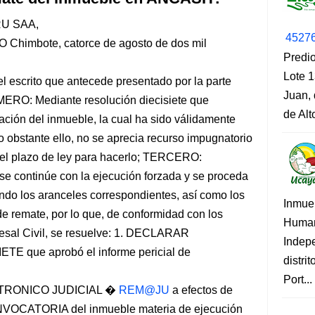
U SAA,
4527
mbote, catorce de agosto de dos mil
Predio
Lote 1
escrito que antecede presentado por la parte
Juan, 
RO: Mediante resolución diecisiete que
de Al
ación del inmueble, la cual ha sido válidamente
 obstante ello, no se aprecia recurso impugnatorio
r el plazo de ley para hacerlo; TERCERO:
a se continúe con la ejecución forzada y se proceda
ando los aranceles correspondientes, así como los
Inmue
e remate, por lo que, de conformidad con los
Human
cesal Civil, se resuelve: 1. DECLARAR
Indep
E que aprobó el informe pericial de
distri
Port...
TRONICO JUDICIAL �
REM@JU
a efectos de
VOCATORIA del inmueble materia de ejecución