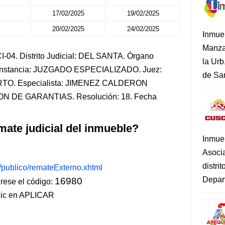
17/02/2025
19/02/2025
20/02/2025
24/02/2025
Inmue
Manza
-04. Distrito Judicial: DEL SANTA. Órgano
la Urb
. Instancia: JUZGADO ESPECIALIZADO. Juez:
de San
O. Especialista: JIMENEZ CALDERON
ON DE GARANTIAS. Resolución: 18. Fecha
mate judicial del inmueble?
Inmue
Asoci
distri
s/publico/remateExterno.xhtml
Depart
16980
ese el código:
lic en APLICAR