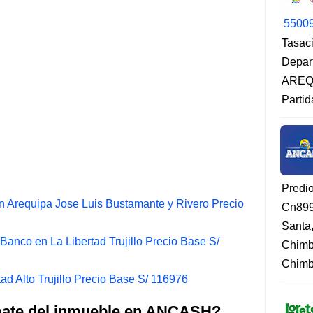
5500
Tasaci
Depar
AREQU
Partid
Predi
 Arequipa Jose Luis Bustamante y Rivero Precio
Cn899
Santa
anco en La Libertad Trujillo Precio Base S/
Chimb
Chimbo
ad Alto Trujillo Precio Base S/ 116976
emate del inmueble en ANCASH?