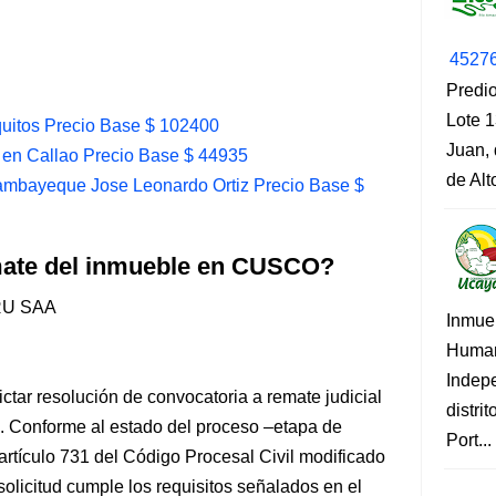
4527
Predio
Lote 1
uitos Precio Base $ 102400
Juan, 
 en Callao Precio Base $ 44935
de Al
mbayeque Jose Leonardo Ortiz Precio Base $
emate del inmueble en CUSCO?
RU SAA
Inmue
Human
Indep
ar resolución de convocatoria a remate judicial
distri
onforme al estado del proceso –etapa de
Port...
artículo 731 del Código Procesal Civil modificado
solicitud cumple los requisitos señalados en el