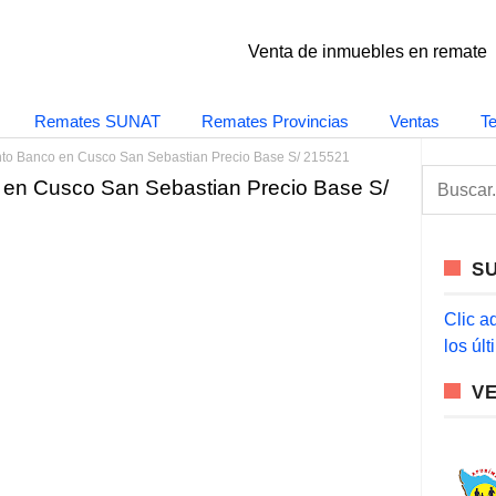
Venta de inmuebles en remate
Remates SUNAT
Remates Provincias
Ventas
T
to Banco en Cusco San Sebastian Precio Base S/ 215521
S
en Cusco San Sebastian Precio Base S/
e
a
r
c
S
h
f
o
Clic a
r
los úl
:
V