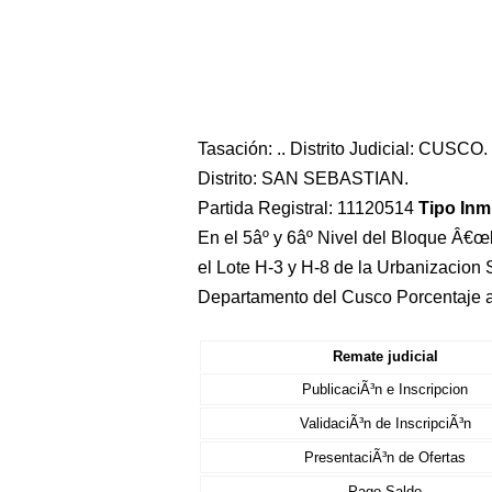
Tasación: .. Distrito Judicial: CUSCO.
Distrito: SAN SEBASTIAN.
Partida Registral: 11120514
Tipo In
En el 5âº y 6âº Nivel del Bloque Â€
el Lote H-3 y H-8 de la Urbanizacion 
Departamento del Cusco Porcentaje 
Remate judicial
PublicaciÃ³n e Inscripcion
ValidaciÃ³n de InscripciÃ³n
PresentaciÃ³n de Ofertas
Pago Saldo