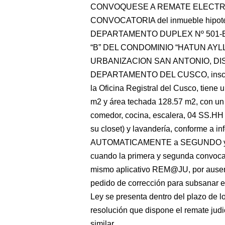
CONVOQUESE A REMATE ELECTRO
CONVOCATORIA del inmueble hipo
DEPARTAMENTO DUPLEX Nº 501-B 
“B” DEL CONDOMINIO “HATUN AYLLU
URBANIZACION SAN ANTONIO, DI
DEPARTAMENTO DEL CUSCO, inscrito 
la Oficina Registral del Cusco, tiene
m2 y área techada 128.57 m2, con un 
comedor, cocina, escalera, 04 SS.HH 
su closet) y lavandería, conforme a
AUTOMATICAMENTE a SEGUNDO y
cuando la primera y segunda convocat
mismo aplicativo REM@JU, por ausenc
pedido de corrección para subsanar err
Ley se presenta dentro del plazo de los
resolución que dispone el remate judic
similar.