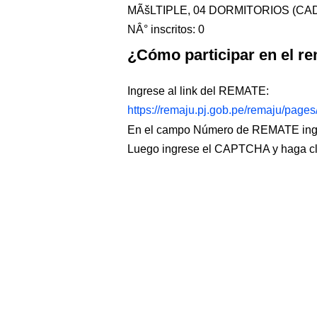
MÃšLTIPLE, 04 DORMITORIOS (C
NÂ° inscritos: 0
¿Cómo participar en el re
Ingrese al link del REMATE:
https://remaju.pj.gob.pe/remaju/page
En el campo Número de REMATE ingr
Luego ingrese el CAPTCHA y haga c