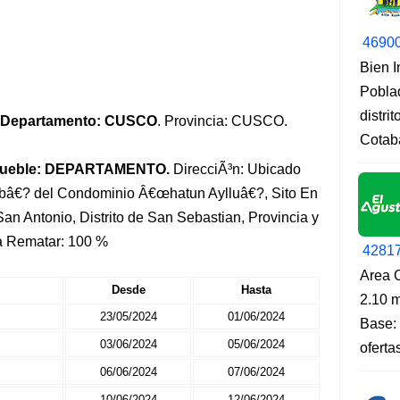
4690
Bien 
Pobla
distri
Departamento: CUSCO
. Provincia: CUSCO.
Cotab
mueble: DEPARTAMENTO.
DirecciÃ³n: Ubicado
œbâ€? del Condominio Â€œhatun Aylluâ€?, Sito En
San Antonio, Distrito de San Sebastian, Provincia y
a Rematar: 100 %
4281
Area O
Desde
Hasta
2.10 m
23/05/2024
01/06/2024
Base: 
03/06/2024
05/06/2024
oferta
06/06/2024
07/06/2024
10/06/2024
12/06/2024