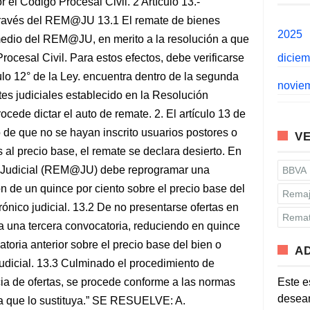
r el Código Procesal Civil. 2 Artículo 13.-
través del REM@JU 13.1 El remate de bienes
2025
medio del REM@JU, en merito a la resolución a que
Procesal Civil. Para estos efectos, debe verificarse
dicie
ulo 12° de la Ley. encuentra dentro de la segunda
novie
es judiciales establecido en la Resolución
cede dictar el auto de remate. 2. El artículo 13 de
 de que no se hayan inscrito usuarios postores o
VE
 al precio base, el remate se declara desierto. En
o Judicial (REM@JU) debe reprogramar una
BBVA
 de un quince por ciento sobre el precio base del
Remaj
ónico judicial. 13.2 De no presentarse ofertas en
Remat
a una tercera convocatoria, reduciendo en quince
atoria anterior sobre el precio base del bien o
A
udicial. 13.3 Culminado el procedimiento de
cia de ofertas, se procede conforme a las normas
Este e
desean
ma que lo sustituya.” SE RESUELVE: A.