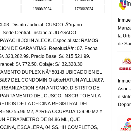
13/06/2024
17/06/2024
Inmue
-03. Distrito Judicial: CUSCO. Ã“rgano
Manza
- Sede Central. Instancia: JUZGADO
la Urb
PAYACHI JOHN ALECK. Especialista: RAMOS
de San
ON DE GARANTIAS. ResoluciÃ³n: 07. Fecha
/. 323,282.99. Precio Base: S/. 215,521.99.
rancel: S/. 772.50. Oblaje: S/. 32,328.30.
RTAMENTO DUPLEX NÂº 501-B UBICADO EN EL
œBâ€? DEL CONDOMINIO â€œHATUN AYLLUâ€?,
Inmue
A URBANIZACION SAN ANTONIO, DISTRITO DE
Asoci
EPARTAMENTO DEL CUSCO, INSCRITO EN LA
distri
REDIOS DE LA OFICINA REGISTRAL DEL
Depart
ENO 55.96 M2, Ã?REA OCUPADA 139.90 M2 Y
UN PERÃ?METRO DE 84.86 ML, QUE
OCINA, ESCALERA, 04 SS.HH COMPLETOS,