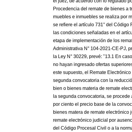
el juez, de acuerdo con lo regulado po
Procedencia del remate de bienes a 
muebles e inmuebles se realiza por 
se refiere el artículo 731° del Código 
las condiciones señaladas en el artíc
etapa de implementación de los remat
Administrativa N° 104-2021-CE-PJ, pro
la Ley N° 30229, prevé: "13.1 En caso
no hayan ingresado ofertas superiores
este supuesto, el Remate Electrónic
segunda convocatoria con la reducción
bien o bienes materia de remate electr
la segunda convocatoria, se procede 
por ciento el precio base de la convoc
bienes matera de remate electrónico j
remate electrónico judicial por ausen
del Código Procesal Civil o a la nor