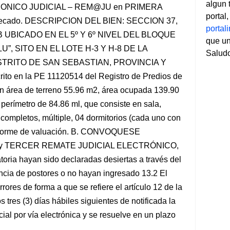
algun 
NICO JUDICIAL – REM@JU en PRIMERA
portal
tecado. DESCRIPCION DEL BIEN: SECCION 37,
porta
UBICADO EN EL 5º Y 6º NIVEL DEL BLOQUE
que un
”, SITO EN EL LOTE H-3 Y H-8 DE LA
Salud
STRITO DE SAN SEBASTIAN, PROVINCIA Y
en la PE 11120514 del Registro de Predios de
 un área de terreno 55.96 m2, área ocupada 139.90
perímetro de 84.86 ml, que consiste en sala,
completos, múltiple, 04 dormitorios (cada uno con
 informe de valuación. B. CONVOQUESE
 TERCER REMATE JUDICIAL ELECTRÓNICO,
oria hayan sido declaradas desiertas a través del
ia de postores o no hayan ingresado 13.2 El
ores de forma a que se refiere el artículo 12 de la
 tres (3) días hábiles siguientes de notificada la
ial por vía electrónica y se resuelve en un plazo