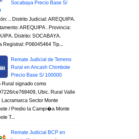
Socabaya Precio Base S/
9
ón: .. Distrito Judicial: AREQUIPA.
tamento: AREQUIPA . Provincia:
IPA. Distrito: SOCABAYA.
a Registral: P06045464 Tip...
Remate Judicial de Terreno
Rural en Ancash Chimbote
Precio Base S/ 100000
o Rural signado como
7226/ce768409, Ubic. Rural Valle
, Lacramarca Sector Monte
ote / Predio la Campi�a Monte
te T...
Remate Judicial BCP en