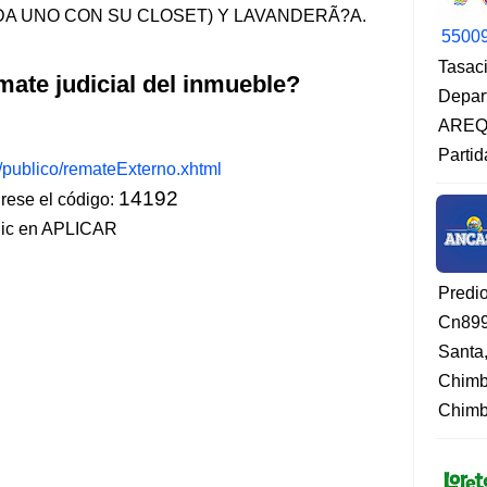
ADA UNO CON SU CLOSET) Y LAVANDERÃ?A.
5500
Tasaci
mate judicial del inmueble?
Depar
AREQU
Partid
s/publico/remateExterno.xhtml
14192
ese el código:
lic en APLICAR
Predi
Cn899
Santa
Chimb
Chimbo