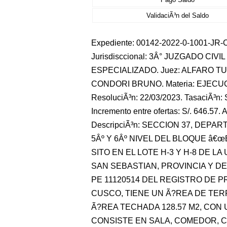
ValidaciÃ³n del Saldo
Expediente: 00142-2022-0-1001-JR-CI
Jurisdisccional: 3Â° JUZGADO CIVIL 
ESPECIALIZADO. Juez: ALFARO TU
CONDORI BRUNO. Materia: EJECUCI
ResoluciÃ³n: 22/03/2023. TasaciÃ³n: S
Incremento entre ofertas: S/. 646.57. A
DescripciÃ³n: SECCION 37, DEPA
5Âº Y 6Âº NIVEL DEL BLOQUE â€
SITO EN EL LOTE H-3 Y H-8 DE L
SAN SEBASTIAN, PROVINCIA Y D
PE 11120514 DEL REGISTRO DE P
CUSCO, TIENE UN Ã?REA DE TERR
Ã?REA TECHADA 128.57 M2, CON 
CONSISTE EN SALA, COMEDOR, C