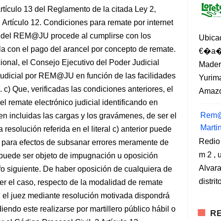
artículo 13 del Reglamento de la citada Ley 2,
 Artículo 12. Condiciones para remate por internet
vés del REM@JU procede al cumplirse con los
Ubica
la con el pago del arancel por concepto de remate.
€�a�?
cional, el Consejo Ejecutivo del Poder Judicial
Madero
 judicial por REM@JU en función de las facilidades
Yurima
 c) Que, verificadas las condiciones anteriores, el
Amazo
el remate electrónico judicial identificando en
Rem@
en incluidas las cargas y los gravámenes, de ser el
Marti
 resolución referida en el literal c) anterior puede
Redio
n para efectos de subsanar errores meramente de
m 2 , 
o puede ser objeto de impugnación u oposición
Alvara
afo siguiente. De haber oposición de cualquiera de
distri
ser el caso, respecto de la modalidad de remate
, el juez mediante resolución motivada dispondrá
endo este realizarse por martillero público hábil o
RE