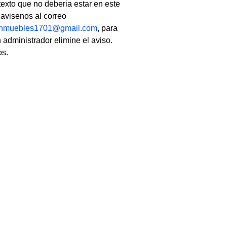
texto que no deberia estar en este
, avisenos al correo
linmuebles1701@gmail.com
, para
 administrador elimine el aviso.
os.