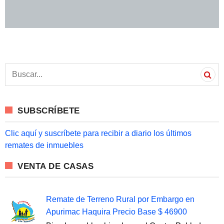
S
e
a
r
c
SUBSCRÍBETE
h
f
o
Clic aquí y suscríbete para recibir a diario los últimos
r
remates de inmuebles
:
VENTA DE CASAS
Remate de Terreno Rural por Embargo en
Apurimac Haquira Precio Base $ 46900