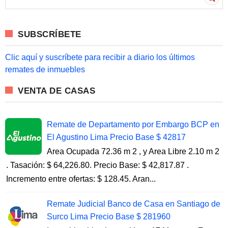
a
r
c
SUBSCRÍBETE
h
f
o
Clic aquí y suscríbete para recibir a diario los últimos
r
remates de inmuebles
:
VENTA DE CASAS
Remate de Departamento por Embargo BCP en
El Agustino Lima Precio Base $ 42817
Area Ocupada 72.36 m 2 , y Area Libre 2.10 m 2
. Tasación: $ 64,226.80. Precio Base: $ 42,817.87 .
Incremento entre ofertas: $ 128.45. Aran...
Remate Judicial Banco de Casa en Santiago de
Surco Lima Precio Base $ 281960