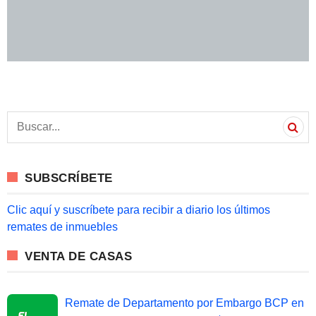
S
e
a
r
c
SUBSCRÍBETE
h
f
o
Clic aquí y suscríbete para recibir a diario los últimos
r
remates de inmuebles
:
VENTA DE CASAS
Remate de Departamento por Embargo BCP en