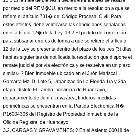
13.1 El remate de bienes muebles e inmuebles se realiza
por medio del REM@JU, en merito a la resolución a que se
refiere el artículo 731� del Código Procesal Civil. Para
estos efectos, debe verificarse las condiciones señaladas
en el artículo 12� de la Ley. 13.2 El pedido de corrección
para subsanar errores de forma a que se refiere el artículo
12 de la Ley se presenta dentro del plazo de los tres (3) días
hábiles siguientes de notificada la resolución que dispone el
remate judicial por vía electrónica y se resuelve en un plazo
similar.- ? Bien Inmueble ubicado en el Jirón Mariscal
Gamarra Mz. D, Lote 5, Urbanización La Florida 1ra y 2da
etapa, distrito El Tambo, provincia de Huancayo,
departamento de Junín, cuya área, linderos, medidas
perimétricas se encuentran en la Partida Electrónica N�
P16004306 del Registro de Propiedad Inmueble de la
Oficina Registral de Huancayo.
3.2. CARGAS Y GRAVÁMENES: ? En el Asiento 00018 de