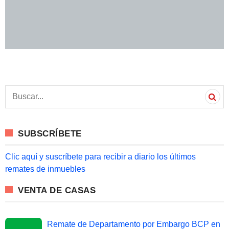
S
e
a
r
c
SUBSCRÍBETE
h
f
o
Clic aquí y suscríbete para recibir a diario los últimos
r
remates de inmuebles
:
VENTA DE CASAS
Remate de Departamento por Embargo BCP en