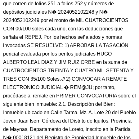
que corren de folios 251 a folios 252 y números de
depósitos judiciales N� 2024052102248 y N�
2024052102249 por el monto de MIL CUATROCIENTOS
CON 00/100 soles cada uno, con las deducciones que
señala el REPEJ. Por los hechos señalados y normas
invocadas SE RESUELVE: 1) APROBAR LA TASACIÓN
pericial evaluada por los peritos judiciales HUGO
ALBERTO LEAL DIAZ Y JIM RUIZ ORBE en la suma de
CUATROCIENTOS TREINTA Y CUATRO MIL SETENTA Y
TRES CON 35/100 Soles.-// 2) CONVOCAR A REMATE
ELECTRONICO JUDICIAL � REM@JU; por tanto,
procédase al remate en PRIMER CONVOCATORIA sobre el
siguiente bien inmueble: 2.1. Descripción del Bien:
Inmueble ubicado en Calle Tarma. Mz. A. Lote 20 del Pueblo
Joven Juan Isern Córdova del Distrito de Iquitos, Provincia
de Maynas, Departamento de Loreto, inscrito en la Partida
N� 00018121 del Registro de Propiedad Inmueble de los